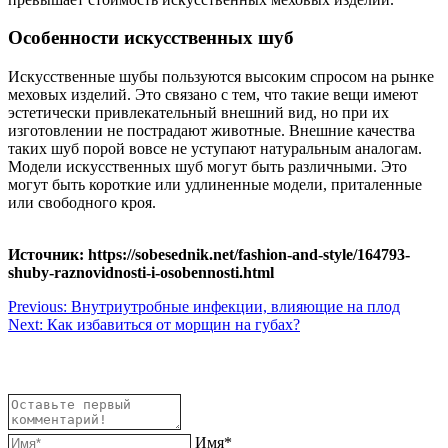
Особенности искусственных шуб
Искусственные шубы пользуются высоким спросом на рынке
меховых изделий. Это связано с тем, что такие вещи имеют
эстетически привлекательный внешний вид, но при их
изготовлении не пострадают животные. Внешние качества
таких шуб порой вовсе не уступают натуральным аналогам.
Модели искусственных шуб могут быть различными. Это
могут быть короткие или удлиненные модели, приталенные
или свободного кроя.
Источник: https://sobesednik.net/fashion-and-style/164793-
shuby-raznovidnosti-i-osobennosti.html
Навигация
Previous:
Внутриутробные инфекции, влияющие на плод
Next:
Как избавиться от морщин на губах?
по
записям
Имя*