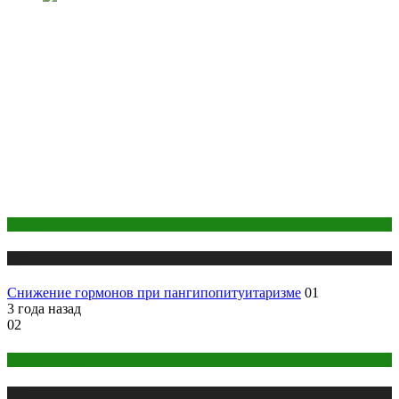
Здоровье
Публикации
Снижение гормонов при пангипопитуитаризме
01
3 года назад
02
Одежда и мода
Публикации