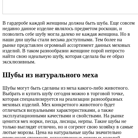
В гардеробе каждой женщины должна быть шуба. Еще совсем
недавно данное изделие являлось предметом роскоши, и
позволить себе шубу могла далеко не каждая женщина. Но в
наши дни шубы стали весьма доступными. Тем более на
рынке представлен огромный ассортимент данных меховых
изделий. В таком разнообразии женщине порой непросто
найти свою идеальную шубу, которая сделала бы ее образ
эксклюзивным.
Шубы из натурального меха
Шубы могут быть сделаны из меха какого-либо животного.
Выбрать и купить шубу сегодня можно в торговой точке,
которая специализируется на реализации разнообразных
меховых изделий. Мех конкретного животного будет
отличаться визуальными характеристиками, а также
эксплуатационными качествами и свойствами. На рынке
ценится мех норки, песца, лисицы, нерпы. Такие шубы не
только выглядят отлично, но и согреют свою хозяйку в самые
лютые морозы. Цена на натуральные шубы значительно
превышает стоимость искусственных меховых изделий.