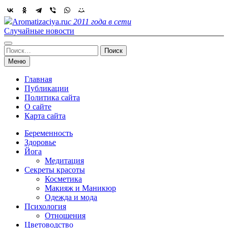
Skip
to
Aromatizaciya.ru
с 2011 года в сети
content
Случайные новости
Найти:
Меню
Главная
Публикации
Политика сайта
О сайте
Карта сайта
Беременность
Здоровье
Йога
Медитация
Секреты красоты
Косметика
Макияж и Маникюр
Одежда и мода
Психология
Отношения
Цветоводство