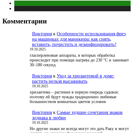
Отношения
Публикации
Комментарии
Виктория
к
Особенности использования фрез
на машинках для маникюра: как снять,
вставить, почистить и дезинфицировать?
19.10.2025
гласперленовые аппараты, в которых обработка
происходит при помощи нагрева до 230 °С и занимает
30–180 секунд
Виктория
к
Уход за хризантемой в доме:
растить нельзя высаживать
19.10.2025
хризантема – растение в первую очередь садовое;
поэтому ей будут чужды традиционно любимые
большинством комнатных цветов условия
Виктория
к
Самые худшие сочетания знаков
зодиака в любви
19.10.2025
Но другие знаки не всегда могут это дать Раку и могут