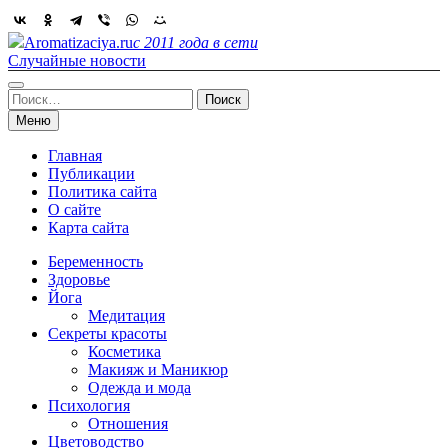
Skip
to
Aromatizaciya.ru
с 2011 года в сети
content
Случайные новости
Найти:
Меню
Главная
Публикации
Политика сайта
О сайте
Карта сайта
Беременность
Здоровье
Йога
Медитация
Секреты красоты
Косметика
Макияж и Маникюр
Одежда и мода
Психология
Отношения
Цветоводство