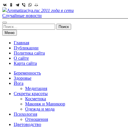
Skip
to
Aromatizaciya.ru
с 2011 года в сети
content
Случайные новости
Найти:
Меню
Главная
Публикации
Политика сайта
О сайте
Карта сайта
Беременность
Здоровье
Йога
Медитация
Секреты красоты
Косметика
Макияж и Маникюр
Одежда и мода
Психология
Отношения
Цветоводство