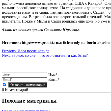
расположена довольно далеко от границы США с Канадой. Они 
малыша российское гражданство. На следующий день после пр
поздравить маму и ее сына. Там мы познакомились с Сашей – о
превосходным. Встреча была очень трогательной и теплой. Мил
прилетали. Позже у Милы и Саши родилась еще дочь, но уже в
Фото из личного архива Светланы Юрьевны.
Источник: http://www.proaist.ru/articles/rody-na-bortu-akushe
Навигация
Previous:
Йога после ковида
Next:
Звонок во сне – что это означает и как быть?
по
записям
Имя*
Email*
0
Комментарий
Похожие материалы