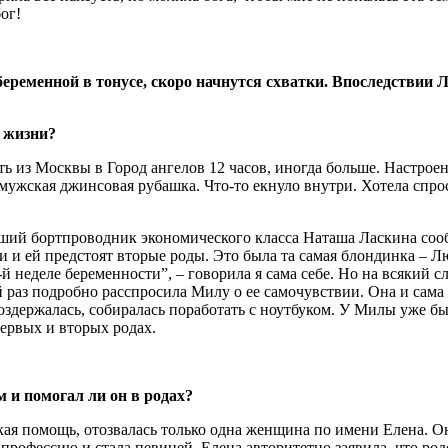
ог!
еременной в тонусе, скоро начнутся схватки. Впоследствии 
 жизни?
ь из Москвы в Город ангелов 12 часов, иногда больше. Настрое
жская джинсовая рубашка. Что-то екнуло внутри. Хотела спросит
тарший бортпроводник экономического класса Наташа Ласкина соо
и и ей предстоят вторые роды. Это была та самая блондинка – Л
 неделе беременности”, – говорила я сама себе. Но на всякий с
 раз подробно расспросила Милу о ее самочувствии. Она и сама 
воздержалась, собиралась поработать с ноутбуком. У Милы уже б
ервых и вторых родах.
м и помогал ли он в родах?
кая помощь, отозвалась только одна женщина по имени Елена. О
профессию и стала певицей. Елена авторитетно заявила, что род