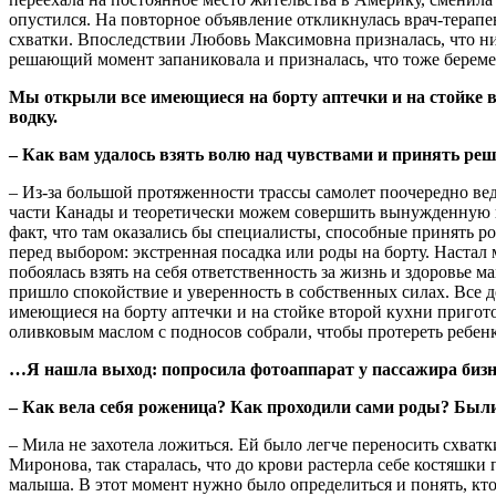
опустился. На повторное объявление откликнулась врач-терап
схватки. Впоследствии Любовь Максимовна призналась, что ник
решающий момент запаниковала и призналась, что тоже беремен
Мы открыли все имеющиеся на борту аптечки и на стойке в
водку.
– Как вам удалось взять волю над чувствами и принять реш
– Из-за большой протяженности трассы самолет поочередно в
части Канады и теоретически можем совершить вынужденную по
факт, что там оказались бы специалисты, способные принять р
перед выбором: экстренная посадка или роды на борту. Настал
побоялась взять на себя ответственность за жизнь и здоровье 
пришло спокойствие и уверенность в собственных силах. Все 
имеющиеся на борту аптечки и на стойке второй кухни пригото
оливковым маслом с подносов собрали, чтобы протереть ребенк
…Я нашла выход: попросила фотоаппарат у пассажира бизне
– Как вела себя роженица? Как проходили сами роды? Был
– Мила не захотела ложиться. Ей было легче переносить схватк
Миронова, так старалась, что до крови растерла себе костяшки
малыша. В этот момент нужно было определиться и понять, кто