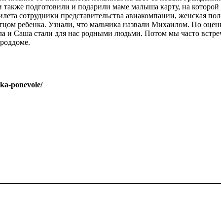
также подготовили и подарили маме малыша карту, на которой о
илета сотрудники представительства авиакомпании, женская по
тцом ребенка. Узнали, что мальчика назвали Михаилом. По оцен
а и Саша стали для нас родными людьми. Потом мы часто встреч
 роддоме.
rka-ponevole/