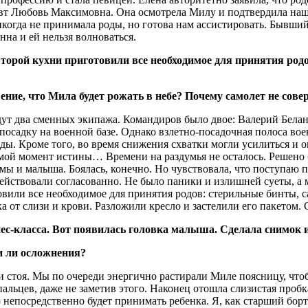
евт Любовь Максимовна. Она осмотрела Милу и подтвердила наши
огда не принимала роды, но готова нам ассистировать. Бывший 
на и ей нельзя волноваться.
торой кухни приготовили все необходимое для принятия родо
ение, что Мила будет рожать в небе? Почему самолет не сов
едут два сменных экипажа. Командиров было двое: Валерий Бела
садку на военной базе. Однако взлетно-посадочная полоса воен
оды. Кроме того, во время снижения схватки могли усилиться и
 мой момент истины… Времени на раздумья не осталось. Решено 
мамы и малыша. Боялась, конечно. Но чувствовала, что поступаю 
действовали согласованно. Не было паники и излишней суеты, а
вили все необходимое для принятия родов: стерильные бинты, с
а от слизи и крови. Разложили кресло и застелили его пакетом.
с-класса. Вот появилась головка малыша. Сделала снимок и 
и ли осложнения?
и стоя. Мы по очереди энергично растирали Миле поясницу, чтоб
 пальцев, даже не заметив этого. Наконец отошла слизистая проб
 непосредственно будет принимать ребенка. Я, как старший бор