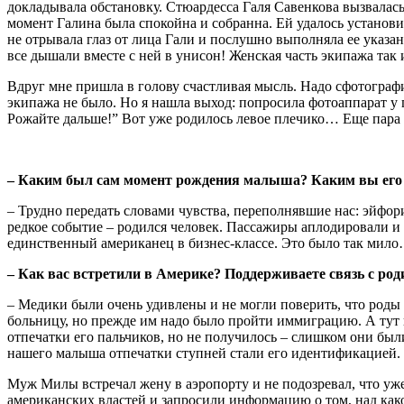
докладывала обстановку. Стюардесса Галя Савенкова вызвалась 
момент Галина была спокойна и собранна. Ей удалось установи
не отрывала глаз от лица Гали и послушно выполняла ее указа
все дышали вместе с ней в унисон! Женская часть экипажа так
Вдруг мне пришла в голову счастливая мысль. Надо сфотографи
экипажа не было. Но я нашла выход: попросила фотоаппарат у 
Рожайте дальше!” Вот уже родилось левое плечико… Еще пара с
– Каким был сам момент рождения малыша? Каким вы его
– Трудно передать словами чувства, переполнявшие нас: эйфор
редкое событие – родился человек. Пассажиры аплодировали и
единственный американец в бизнес-классе. Это было так мило…
– Как вас встретили в Америке? Поддерживаете связь с р
– Медики были очень удивлены и не могли поверить, что роды
больницу, но прежде им надо было пройти иммиграцию. А тут в
отпечатки его пальчиков, но не получилось – слишком они были
нашего малыша отпечатки ступней стали его идентификацией.
Муж Милы встречал жену в аэропорту и не подозревал, что уже
американских властей и запросили информацию о том, над как