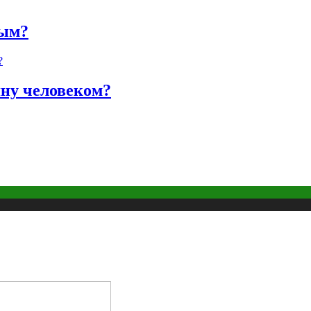
ным?
яну человеком?