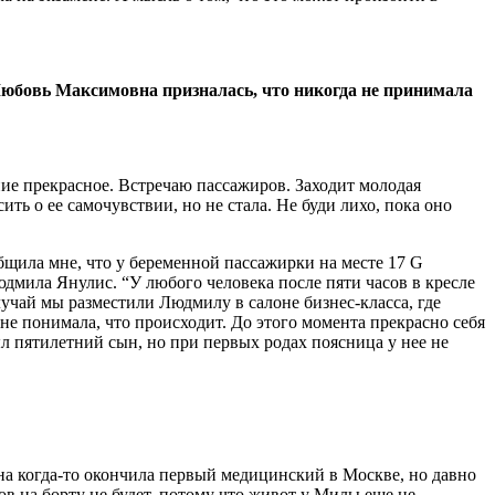
Любовь Максимовна призналась, что никогда не принимала
ние прекрасное. Встречаю пассажиров. Заходит молодая
ь о ее самочувствии, но не стала. Не буди лихо, пока оно
бщила мне, что у беременной пассажирки на месте 17 G
юдмила Янулис. “У любого человека после пяти часов в кресле
лучай мы разместили Людмилу в салоне бизнес-класса, где
не понимала, что происходит. До этого момента прекрасно себя
ыл пятилетний сын, но при первых родах поясница у нее не
на когда-то окончила первый медицинский в Москве, но давно
ов на борту не будет, потому что живот у Милы еще не