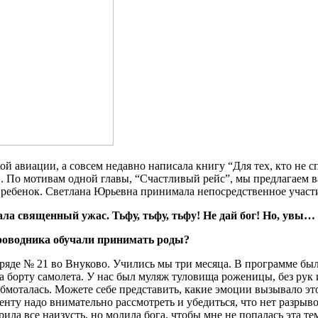
й авиации, а совсем недавно написала книгу “Для тех, кто не сп
 По мотивам одной главы, “Счастливый рейс”, мы предлагаем вам 
я ребенок. Светлана Юрьевна принимала непосредственное учас
ала священный ужас. Тьфу, тьфу, тьфу! Не дай бог! Но, увы…
проводника обучали принимать роды?
 отряде № 21 во Внуково. Учились мы три месяца. В программе 
 борту самолета. У нас был муляж туловища роженицы, без рук 
бмоталась. Можете себе представить, какие эмоции вызывало эт
нту надо внимательно рассмотреть и убедиться, что нет разрыво
ла все наизусть, но молила бога, чтобы мне не попалась эта тем