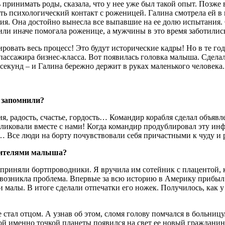
принимать роды, сказала, что у нее уже был такой опыт. Позже 
ть психологический контакт с роженицей. Галина смотрела ей в 
ния. Она достойно вынесла все выпавшие на ее долю испытания. 
 или иначе помогала роженице, а мужчины в это время заботилис
ровать весь процесс! Это будут исторические кадры! Но в те го
пассажира бизнес-класса. Вот появилась головка малыша. Сдела
екунд – и Галина бережно держит в руках маленького человека. 
 запомнили?
ия, радость, счастье, гордость… Командир корабля сделал объяв
 ликовали вместе с нами! Когда командир продублировал эту ин
 Все люди на борту почувствовали себя причастными к чуду и р
одителями малыша?
 приняли бортпроводники. Я вручила им сотейник с плацентой, 
озникла проблема. Впервые за всю историю в Америку прибыл па
 малы. В итоге сделали отпечатки его ножек. Получилось, как у
 стал отцом. А узнав об этом, сломя голову помчался в больни
ой именно точкой планеты появился на свет ее новый гражданин