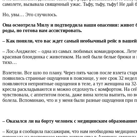
самолете, вызывала священный ужас. Тьфу, тьфу, тьфу! Не дай б
Но, увы… Это случилось.
Она осмотрела Милу и подтвердила наши опасения: живот б
роды, но готова нам ассистировать.
– Как поняли, что вас ждет самый необычный рейс в вашей
– Лос-Анджелес – одна из самых любимых командировок. Летет
красивая блондинка с животиком. На ней были белые брюки и му
тихо…
Взлетели. Все шло по плану. Через пять часов после взлета с
появились странные ощущения в пояснице, у нее срок 32 недел
появляются неприятные ощущения в теле, а тут женщина на 32-й
кресла раскладываются и можно отдохнуть с комфортом. На сей
чувствовала, с аппетитом поела, даже вина хотела выпить, но 
болела. Вспоминаю, что и у меня были разные ощущения при п
– Оказался ли на борту человек с медицинским образование
–
Когда я сообщила пассажирам, что нам необходима медицинс
переехала на постоянное место жительства в Америку, сменила 