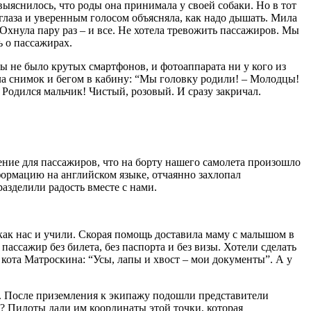
выяснилось, что роды она принимала у своей собаки. Но в тот
глаза и уверенным голосом объясняла, как надо дышать. Мила
Охнула пару раз – и все. Не хотела тревожить пассажиров. Мы
ь о пассажирах.
ды не было крутых смартфонов, и фотоаппарата ни у кого из
ла снимок и бегом в кабину: “Мы головку родили! – Молодцы!
Родился мальчик! Чистый, розовый. И сразу закричал.
ление для пассажиров, что на борту нашего самолета произошло
формацию на английском языке, отчаянно захлопал
азделили радость вместе с нами.
как нас и учили. Скорая помощь доставила маму с малышом в
ссажир без билета, без паспорта и без визы. Хотели сделать
 кота Матроскина: “Усы, лапы и хвост – мои документы”. А у
цу. После приземления к экипажу подошли представители
? Пилоты дали им координаты этой точки, которая