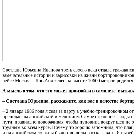
Светлана Юрьевна Иванова треть своего века отдала гражданско
замечательные истории и зарисовки из жизни бортпроводников.
рейсе Москва – Лос-Анджелес на высоте 10600 метров родилс
А мысль о том, что это может произойти в самолете, вызыв
–
Светлана Юрьевна, расскажите, как вас в качестве борт
– 2 января 1986 года я села за парту в учебно-тренировочном
преподавала английский и медицину. Самое страшное – роды на
пути, правильно поворачивая, чтобы пуповина вокруг шеи не о
трудным во всем курсе. Почему-то хорошо запомнила, что плаце
и на английском должны были про роды рассказывать. Я вызубри