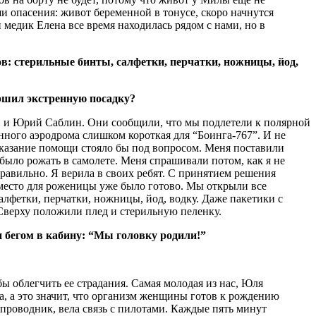
 опасения: живот беременной в тонусе, скоро начнутся
медик Елена все время находилась рядом с нами, но в
в: стерильные бинты, салфетки, перчатки, ножницы, йод,
ершил экстренную посадку?
н и Юрий Саблин. Они сообщили, что мы подлетели к полярной
ного аэродрома слишком короткая для “Боинга-767”. И не
 оказание помощи стояло бы под вопросом. Меня поставили
было рожать в самолете. Меня спрашивали потом, как я не
правильно. Я верила в своих ребят. С принятием решения
 место для роженицы уже было готово. Мы открыли все
алфетки, перчатки, ножницы, йод, водку. Даже пакетики с
 Сверху положили плед и стерильную пеленку.
бегом в кабину: “
Мы головку родили!”
ы облегчить ее страдания. Самая молодая из нас, Юля
ка, а это значит, что организм женщины готов к рождению
тпроводник, вела связь с пилотами. Каждые пять минут