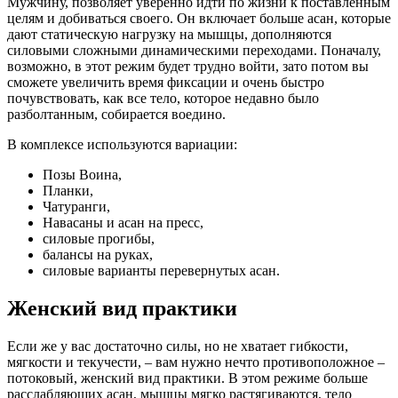
Мужчину, позволяет уверенно идти по жизни к поставленным
целям и добиваться своего. Он включает больше асан, которые
дают статическую нагрузку на мышцы, дополняются
силовыми сложными динамическими переходами. Поначалу,
возможно, в этот режим будет трудно войти, зато потом вы
сможете увеличить время фиксации и очень быстро
почувствовать, как все тело, которое недавно было
разболтанным, собирается воедино.
В комплексе используются вариации:
Позы Воина,
Планки,
Чатуранги,
Навасаны и асан на пресс,
силовые прогибы,
балансы на руках,
силовые варианты перевернутых асан.
Женский вид практики
Если же у вас достаточно силы, но не хватает гибкости,
мягкости и текучести, – вам нужно нечто противоположное –
потоковый, женский вид практики. В этом режиме больше
расслабляющих асан, мышцы мягко растягиваются, тело