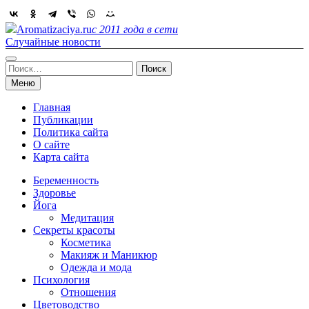
Skip
to
Aromatizaciya.ru
с 2011 года в сети
content
Случайные новости
Найти:
Меню
Главная
Публикации
Политика сайта
О сайте
Карта сайта
Беременность
Здоровье
Йога
Медитация
Секреты красоты
Косметика
Макияж и Маникюр
Одежда и мода
Психология
Отношения
Цветоводство