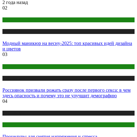
2 года назад
02
Макияж и Маникюр
Публикации
Модный маникюр на весну-2025: топ красивых идей дизайна
и цветов
03
Интим
Публикации
Россиянок призвали рожать сразу после первого секса: в чем
здесь опасность и почему это не улучшит демографию
04
Публикации
Секреты красоты
Процедуры для снятия напряжения и стресса