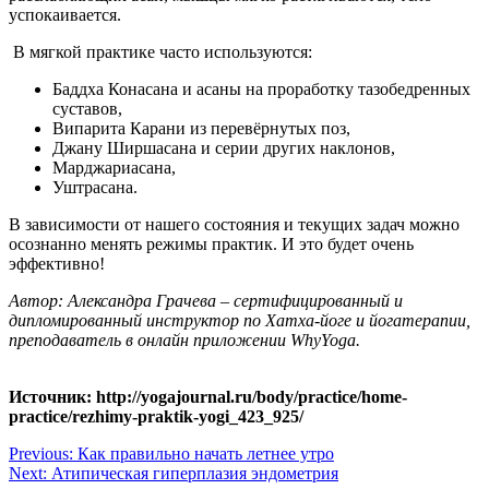
успокаивается.
В мягкой практике часто используются:
Баддха Конасана и асаны на проработку тазобедренных
суставов,
Випарита Карани из перевёрнутых поз,
Джану Ширшасана и серии других наклонов,
Марджариасана,
Уштрасана.
В зависимости от нашего состояния и текущих задач можно
осознанно менять режимы практик. И это будет очень
эффективно!
Автор: Александра Грачева – сертифицированный и
дипломированный инструктор по Хатха-йоге и йогатерапии,
преподаватель в онлайн приложении WhyYoga.
Источник: http://yogajournal.ru/body/practice/home-
practice/rezhimy-praktik-yogi_423_925/
Навигация
Previous:
Как правильно начать летнее утро
Next:
Атипическая гиперплазия эндометрия
по