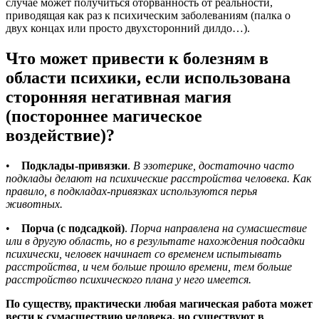
случае может получиться оторванность от реальности,
приводящая как раз к психическим заболеваниям (палка о
двух концах или просто двухсторонний дилдо…).
Что может привести к болезням в
области психики, если использована
сторонняя негативная магия
(постороннее магическое
воздействие)?
•
Подклады-привязки
.
В эзотерике, достаточно часто
подклады делают на психические расстройства человека. Как
правило, в подкладах-привязках используются перья
животных.
•
Порча (с подсадкой)
.
Порча направлена на сумасшествие
или в другую область, но в результате нахождения подсадки
психически, человек начинает со временем испытывать
расстройства, и чем больше прошло времени, тем больше
расстройство психического плана у него имеется.
По существу, практически любая магическая работа может
вести к сумасшествию человека, но существуют в