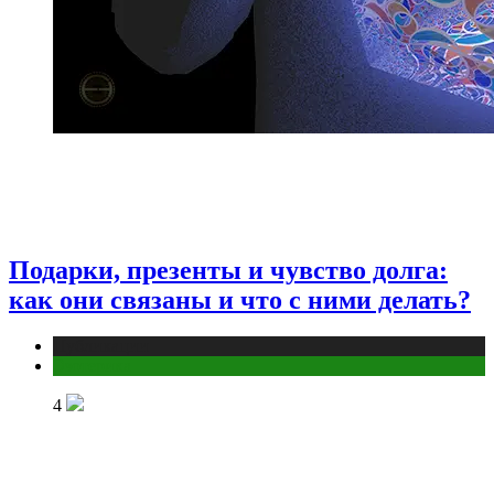
Подарки, презенты и чувство долга:
как они связаны и что с ними делать?
Публикации
Эзотерика
4