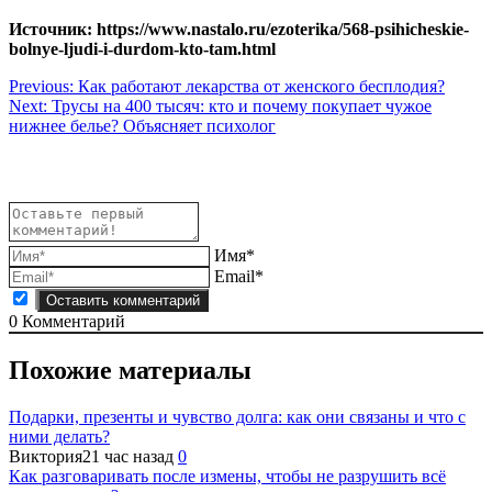
Источник: https://www.nastalo.ru/ezoterika/568-psihicheskie-
bolnye-ljudi-i-durdom-kto-tam.html
Навигация
Previous:
Как работают лекарства от женского бесплодия?
Next:
Трусы на 400 тысяч: кто и почему покупает чужое
по
нижнее белье? Объясняет психолог
записям
Имя*
Email*
0
Комментарий
Похожие материалы
Подарки, презенты и чувство долга: как они связаны и что с
ними делать?
Виктория
21 час назад
0
Как разговаривать после измены, чтобы не разрушить всё