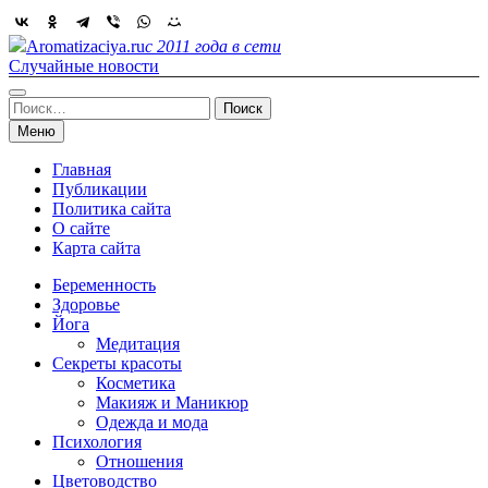
Skip
to
Aromatizaciya.ru
с 2011 года в сети
content
Случайные новости
Найти:
Меню
Главная
Публикации
Политика сайта
О сайте
Карта сайта
Беременность
Здоровье
Йога
Медитация
Секреты красоты
Косметика
Макияж и Маникюр
Одежда и мода
Психология
Отношения
Цветоводство