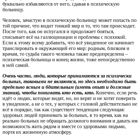
буквально избавляются от него, сдавая в психическую
больницу.
Человек, зачастую в психическую больницу может попасть по
той причине, что видит тонкий мир и то, что там происходит.
После того, как он испугался и продолжает бояться,
списывает всё на галлюцинации и проблемы с психикой.
Если к этому всему добавить, что всё увиденное он начинает
транслировать в окружающий его мир: родным, близким и
врачам, то судьба такого человека также предопределена –
психическая больница и конец жизни, тоже непосредственно
в ней самой.
Очень часто, люди, которые принимаются за психически
больных, таковыми не являются, но здесь необходимо быть
предельно ясным и бдительным (иметь опыт и должные
знания), чтобы понимать кто есть, кто.
Конечно, если речь
идёт о людях, которые видят, но, но верят и не хотят поверить
в увиденное, а не о тех, у которых с головой действительно не
всё в порядке, так как существует тенденция следующая:
здоровых людей принимать за больных, в то время, как на
реально больных не обращать должного внимания и давать им
возможность жить рядом и вместе со здоровыми людьми,
портя их жизненную атмосферу.