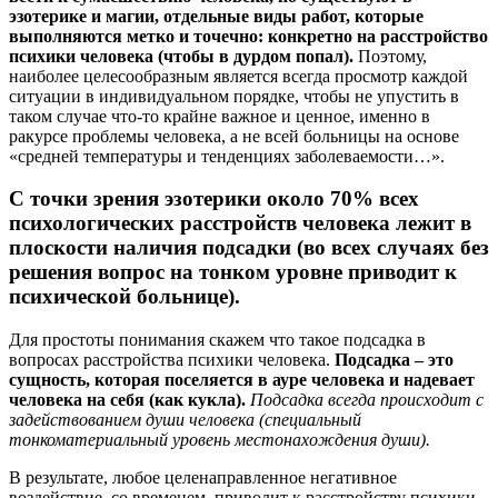
эзотерике и магии, отдельные виды работ, которые
выполняются метко и точечно: конкретно на расстройство
психики человека (чтобы в дурдом попал).
Поэтому,
наиболее целесообразным является всегда просмотр каждой
ситуации в индивидуальном порядке, чтобы не упустить в
таком случае что-то крайне важное и ценное, именно в
ракурсе проблемы человека, а не всей больницы на основе
«средней температуры и тенденциях заболеваемости…».
С точки зрения эзотерики около 70% всех
психологических расстройств человека лежит в
плоскости наличия подсадки (во всех случаях без
решения вопрос на тонком уровне приводит к
психической больнице).
Для простоты понимания скажем что такое подсадка в
вопросах расстройства психики человека.
Подсадка – это
сущность, которая поселяется в ауре человека и надевает
человека на себя (как кукла).
Подсадка всегда происходит с
задействованием души человека (специальный
тонкоматериальный уровень местонахождения души).
В результате, любое целенаправленное негативное
воздействие, со временем, приводит к расстройству психики,