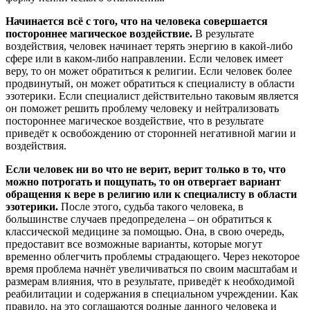
Начинается всё с того, что на человека совершается
постороннее магическое воздействие.
В результате
воздействия, человек начинает терять энергию в какой-либо
сфере или в каком-либо направлении. Если человек имеет
веру, то он может обратиться к религии. Если человек более
продвинутый, он может обратиться к специалисту в области
эзотерики. Если специалист действительно таковым является
он поможет решить проблему человеку и нейтрализовать
постороннее магическое воздействие, что в результате
приведёт к освобождению от сторонней негативной магии и
воздействия.
Если человек ни во что не верит, верит только в то, что
можно потрогать и пощупать, то он отвергает вариант
обращения к вере в религию или к специалисту в области
эзотерики.
После этого, судьба такого человека, в
большинстве случаев предопределена – он обратиться к
классической медицине за помощью. Она, в свою очередь,
предоставит все возможные варианты, которые могут
временно облегчить проблемы страдающего. Через некоторое
время проблема начнёт увеличиваться по своим масштабам и
размерам влияния, что в результате, приведёт к необходимой
реабилитации и содержания в специальном учреждении. Как
правило, на это соглашаются родные данного человека и