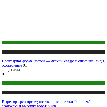
Макияж и Маникюр
Публикации
Популярная форма ногтей — мягкий квадрат: описание, виды,
оформление
01
1 год назад
02
Одежда и мода
Публикации
Вырез вразрез: преимущества и недостатки “лодочек”,
“галочек” и высоких воротников