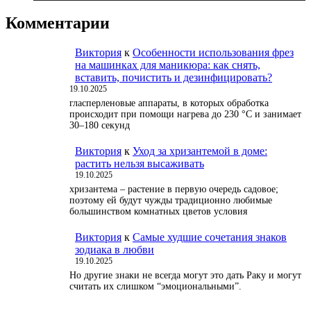
Комментарии
Виктория
к
Особенности использования фрез
на машинках для маникюра: как снять,
вставить, почистить и дезинфицировать?
19.10.2025
гласперленовые аппараты, в которых обработка
происходит при помощи нагрева до 230 °С и занимает
30–180 секунд
Виктория
к
Уход за хризантемой в доме:
растить нельзя высаживать
19.10.2025
хризантема – растение в первую очередь садовое;
поэтому ей будут чужды традиционно любимые
большинством комнатных цветов условия
Виктория
к
Самые худшие сочетания знаков
зодиака в любви
19.10.2025
Но другие знаки не всегда могут это дать Раку и могут
считать их слишком “эмоциональными”.