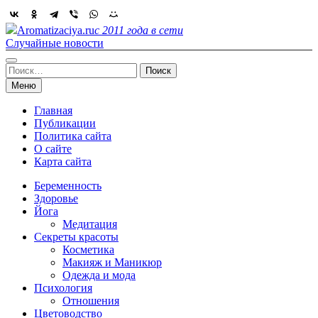
Skip
to
Aromatizaciya.ru
с 2011 года в сети
content
Случайные новости
Найти:
Меню
Главная
Публикации
Политика сайта
О сайте
Карта сайта
Беременность
Здоровье
Йога
Медитация
Секреты красоты
Косметика
Макияж и Маникюр
Одежда и мода
Психология
Отношения
Цветоводство