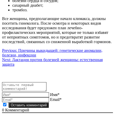
болезни сердца и сосудов;
сахарный диабет;
тромбоз.
Все женщины, предполагающие начало климакса, должны
посетить гинеколога. После осмотра и некоторых видов
исследования будет предложен план лечебно-
профилактических мероприятий, которые не только избавят
от неприятных симптомов, но и предотвратят развитие
последствий, связанных со сниженной выработкой гормонов.
Навигация
Previous:
Причины выкидышей: генетические аномалии,
болезни, инфекции
по
Next:
Лактация против болезней женщины: естественная
записям
защита
Имя*
Email*
0
Комментарий