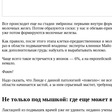
Все происходит еще на стадии эмбриона: первыми внутри фор
молочных желез. Потом образуются соски: у нас и обезьян-прим
уже потом формируются молочные железы.
Как правило, после этого этапа клетки-предшественники и моло
раз в области подмышечной впадины: эксперты клиники Майо в
как дополнительная грудь: набухать и вырабатывать молоко.
Чаще всего такое встречается у японок — 6%, а на европейско
немало.
Факт!
Надо сказать, что Линде с данной патологией «повезло»: не в
области начинается застой, а за ним серьезный мастит, требую
Не только под мышкой: где еще может 
Лактацией из подмышек врачей уже не удивить: недавно ученые