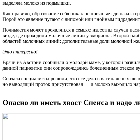
выделяла молоко из подмышки.
Как правило, образование себя никак не проявляет до начала г
Порой это явление путают с липомой или гнойным гидраденито
Полимастия может проявляться в семьях: известны случаи нас
везде, где проходили молочные линии у эмбриона. Второй наи
областей молочных линий: дополнительные доли молочной желез
Это интересно!
Врачи из Австрии сообщили о молодой маме, у которой развил
данной пациентки они сопровождались болезненным отеком ву
Сначала специалисты решили, что все дело в вагинальных швах 
но выводящий проток присутствовал — и молоко выходило нару
Опасно ли иметь хвост Спенса и надо 