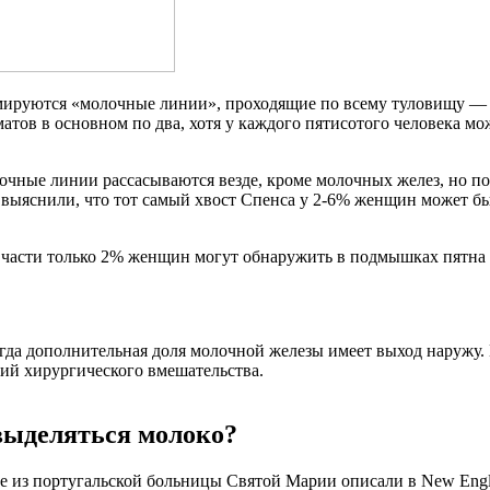
мируются «молочные линии», проходящие по всему туловищу — 
атов в основном по два, хотя у каждого пятисотого человека мо
чные линии рассасываются везде, кроме молочных желез, но поро
ыяснили, что тот самый хвост Спенса у 2-6% женщин может быть
й части только 2% женщин могут обнаружить в подмышках пятна 
сегда дополнительная доля молочной железы имеет выход наружу. 
щий хирургического вмешательства.
выделяться молоко?
 из португальской больницы Святой Марии описали в New Englan