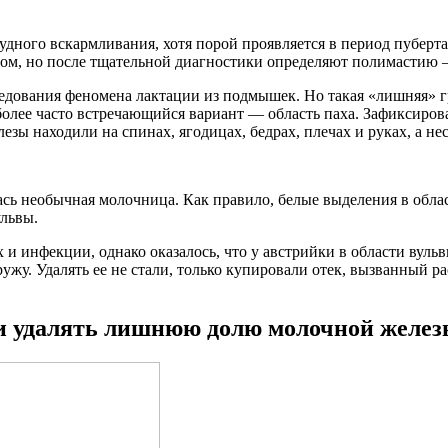
рудного вскармливания, хотя порой проявляется в период пуберт
м, но после тщательной диагностики определяют полимастию — 
ледования феномена лактации из подмышек. Но такая «лишняя» г
более часто встречающийся вариант — область паха. Зафиксиров
ы находили на спинах, ягодицах, бедрах, плечах и руках, а нес
ась необычная молочница. Как правило, белые выделения в обл
львы.
и инфекции, однако оказалось, что у австрийки в области вульв
жу. Удалять ее не стали, только купировали отек, вызванный 
ли удалять лишнюю долю молочной желе