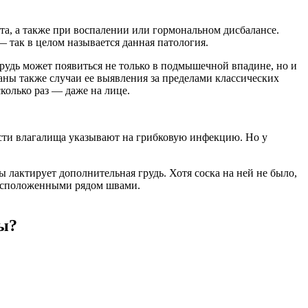
ата, а также при воспалении или гормональном дисбалансе.
так в целом называется данная патология.
рудь может появиться не только в подмышечной впадине, но и
аны также случаи ее выявления за пределами классических
колько раз — даже на лице.
асти влагалища указывают на грибковую инфекцию. Но у
ы лактирует дополнительная грудь. Хотя соска на ней не было,
расположенными рядом швами.
зы?