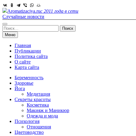
Skip
to
Aromatizaciya.ru
с 2011 года в сети
content
Случайные новости
Найти:
Меню
Главная
Публикации
Политика сайта
О сайте
Карта сайта
Беременность
Здоровье
Йога
Медитация
Секреты красоты
Косметика
Макияж и Маникюр
Одежда и мода
Психология
Отношения
Цветоводство