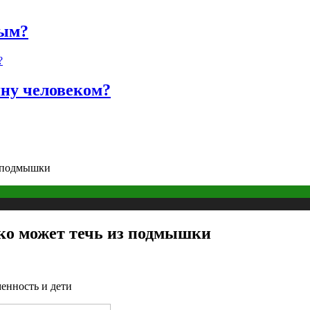
ным?
яну человеком?
з подмышки
око может течь из подмышки
енность и дети