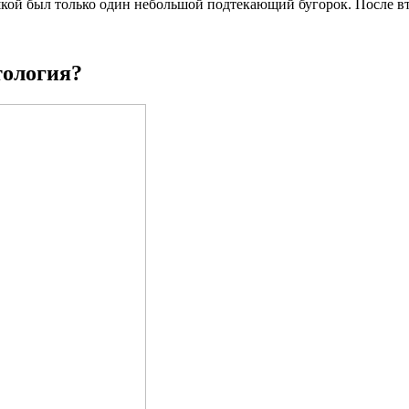
кой был только один небольшой подтекающий бугорок. После вт
тология?