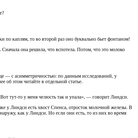
е?
и по каплям, то во второй раз оно буквально бьет фонтаном!
. Сначала она решила, что вспотела. Потом, что это молоко
аще — с асимметричностью: по данным исследований, у
 об этом читайте в отдельной статье.
«Вот тут-то у меня челюсть так и упала», — говорит Линдси.
ышке у Линдси есть хвост Спенса, отросток молочной железы. В
наружу, как у Линдси. Но если они есть, то из них во время