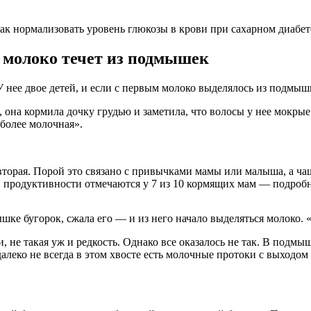
ак нормализовать уровень глюкозы в крови при сахарном диабет
у молоко течет из подмышек
 нее двое детей, и если с первым молоко выделялось из подмышк
, она кормила дочку грудью и заметила, что волосы у нее мокрые
«более молочная».
вторая. Порой это связано с привычками мамы или малыша, а ч
продуктивности отмечаются у 7 из 10 кормящих мам — подробнее
шке бугорок, сжала его — и из него начало выделяться молоко. 
и, не такая уж и редкость. Однако все оказалось не так. В подм
алеко не всегда в этом хвосте есть молочные протоки с выходом 