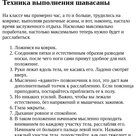
Техника выполнения шавасаны
На классе мы примерно час, а то и больше, трудились на
коврике, выполняя различные асаны, и вот, наконец, настало
время заслуженного отдыха. Насколько максимально
поработали, настолько максимально теперь нужно будет и
расслабиться.
Ложимся на коврик.
Соединяем пятки и естественным образом разводим
носки, после чего ноги сами примут удобное для них
положение.
Руки лежат вдоль тела, не касаясь его. Ладони смотрят
вверх.
Мысленно «вдавите» позвоночник в пол, это даст вам
дополнительный толчок к расслаблению. Если поясница
приподнята, постарайтесь приблизить ее к полу.
Но никаких усилий. Важно, чтобы вы лежали
естественно, без напряжений и мышечных зажимов.
Глаза закрыты.
Дыхание ровное и спокойное.
В таком положении начинаем мысленно проходить
вниманием по каждому участку тела, расслабляя его.
Начинаем от большого пальца левой ноги. Называя
каждый участок тела, почувствуйте, как оно тяжелеет и