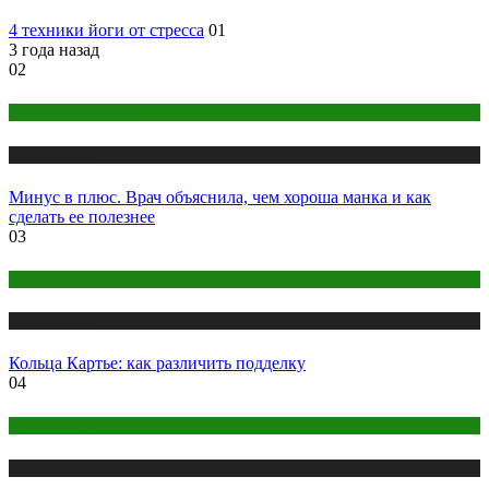
4 техники йоги от стресса
01
3 года назад
02
Правильное питание
Публикации
Минус в плюс. Врач объяснила, чем хороша манка и как
сделать ее полезнее
03
Одежда и мода
Публикации
Кольца Картье: как различить подделку
04
Беременность
Публикации