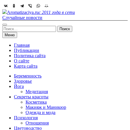
Skip
to
Aromatizaciya.ru
с 2011 года в сети
content
Случайные новости
Найти:
Меню
Главная
Публикации
Политика сайта
О сайте
Карта сайта
Беременность
Здоровье
Йога
Медитация
Секреты красоты
Косметика
Макияж и Маникюр
Одежда и мода
Психология
Отношения
Цветоводство