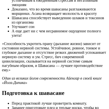
устойчивым к ежедневным стрессам и негативным
эмоциям
Доказано, что во время шавасаны разглаживаются
морщинки. Асана возвращает мололость и красоту
Шавасана способствует выведению шлаков и токсинов
из организма
Улучшает сон
А еще дает ни с чем несравнимое ощущение полного
улета!
«Способность укротить прану (дыхание жизни) зависит от
состояния нервной системы. Устойчивое, ровное, тонкое и
глубокое дыхание и отсутствие резких движений успокаивает
нервную систему и ум. Стресс, бич современной
цивилизации, сказывается на нервной системе самым
пагубным образом, и Шавасана — лучшее противодействие
ему.»
Один из великих йогов современности Айенгар в своей книге
«Йога-Дипика»
Подготовка к шавасане
Перед практикой лучше проветрить комнату.
Заранее приготовьте плед и теплые носки, чтобы во