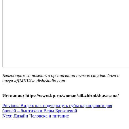
Благодарим за помощь в организации съемок студию йоги и
цигун «ДЫШИ»: dishistudio.com
Источник: https://www.kp.ru/woman/stil-zhizni/shavasana/
Навигация
Previous:
Видео: как подчеркнуть губы карандашом для
бровей – бьютихаки Веры Брежневой
по
Next:
Дизайн Человека и питание
записям