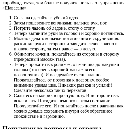
«пробуждаться», тем больше получите пользы от упражнения
«Шавасана».
Сначала сделайте глубокий вдох.
Затем пошевелите кончиками пальцев рук, ног.
Потрите ладонь об ладонь, стопу о стопу.
Теперь вытяните руки за головой и хорошо потянитесь.
Можно сделать кошачьи потягивания и скручивания:
раскиньте руки в стороны и заведите левое колено в
правую сторону, затем правое — в левую.
Обнимите колени, покатайтесь из стороны в сторону
(прекрасный массаж таза).
Теперь прокатитесь роликом: от копчика до макушки
головы (это очень хороший массаж всего
позвоночника). И все делайте очень плавно.
Прокатывайтесь от позвонка к позвонку, особое
внимание уделяя шее. Никаких рывков и усилий!
Сделайте несколько таких перекатов.
Садитесь на коврик в простую позу. И не торопитесь
вскакивать. Посидите немного в этом состоянии.
Прочувствуйте его. И попытайтесь после практики как
можно дольше сохранить внутри себя обретенное
спокойствие и гармонию.
Популярные вопросы и ответы