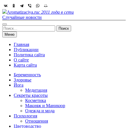
Skip
to
Aromatizaciya.ru
с 2011 года в сети
content
Случайные новости
Найти:
Меню
Главная
Публикации
Политика сайта
О сайте
Карта сайта
Беременность
Здоровье
Йога
Медитация
Секреты красоты
Косметика
Макияж и Маникюр
Одежда и мода
Психология
Отношения
Цветоводство