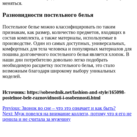
меняться.
Разновидности постельного белья
Постельное белье можно классифицировать по таким
признакам, как размер, количество предметов, входящих в
состав комплекта, а также материалы, используемые в
производстве. Один из самых доступных, универсальных,
комфортных для тела человека и популярных материалов для
пошива долговечного постельного белья является хлопок. В
наши дни потребителю довольно легко подобрать
необходимую расцветку постельного белья, это стало
возможным благодаря широкому выбору уникальных
моделей.
Источник: https://sobesednik.net/fashion-and-style/165098-
postelnoe-bele-raznovidnosti-i-osobennosti.html
Навигация
Previous:
Звонок во сне – что это означает и как быть?
Next:
Муж повелся на внимание коллеги, потому что я его не
по
ценила и не считала за мужчину
записям