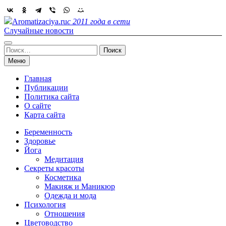
Skip
to
Aromatizaciya.ru
с 2011 года в сети
content
Случайные новости
Найти:
Меню
Главная
Публикации
Политика сайта
О сайте
Карта сайта
Беременность
Здоровье
Йога
Медитация
Секреты красоты
Косметика
Макияж и Маникюр
Одежда и мода
Психология
Отношения
Цветоводство