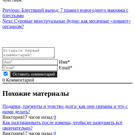
Навигация
Previous:
Блестящий выход: 7 правил новогоднего макияжа с
блестками
по
Next:
Суровые менструальные будни: как месячные «ломают»
записям
организм?
Имя*
Email*
0
Комментарий
Похожие материалы
Подарки, презенты и чувство долга: как они связаны и что с
ними делать?
Виктория
17 часов назад
0
Как разговаривать после измены, чтобы не разрушить всё
окончательно?
Виктория
17 часов назад
0