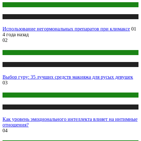
Здоровье
Публикации
Использование негормональных препаратов при климаксе
01
4 года назад
02
Макияж и Маникюр
Публикации
Выбор гуру: 35 лучших средств макияжа для русых девушек
03
Интим
Публикации
Как уровень эмоционального интеллекта влияет на интимные
отношения?
04