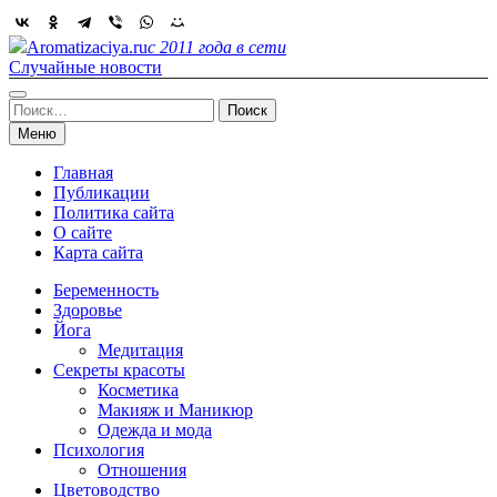
Skip
to
Aromatizaciya.ru
с 2011 года в сети
content
Случайные новости
Найти:
Меню
Главная
Публикации
Политика сайта
О сайте
Карта сайта
Беременность
Здоровье
Йога
Медитация
Секреты красоты
Косметика
Макияж и Маникюр
Одежда и мода
Психология
Отношения
Цветоводство