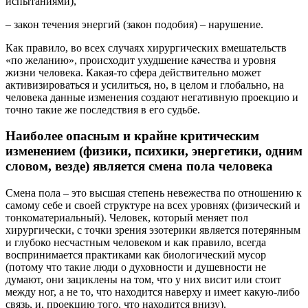
испытаниями),
– закон течения энергий (закон подобия) – нарушение.
Как правило, во всех случаях хирургических вмешательств
«по желанию», происходит ухудшение качества и уровня
жизни человека. Какая-то сфера действительно может
активизироваться и усилиться, но, в целом и глобально, на
человека данные изменения создают негативную проекцию и
точно такие же последствия в его судьбе.
Наиболее опасным и крайне критическим
изменением (физики, психики, энергетики, одним
словом, везде) является смена пола человека
Смена пола – это высшая степень невежества по отношению к
самому себе и своей структуре на всех уровнях (физический и
тонкоматериальный). Человек, который меняет пол
хирургически, с точки зрения эзотерики является потерянным
и глубоко несчастным человеком и как правило, всегда
воспринимается практиками как биологический мусор
(потому что такие люди о духовности и душевности не
думают, они зациклены на том, что у них висит или стоит
между ног, а не то, что находится наверху и имеет какую-либо
связь, и, проекцию того, что находится внизу).