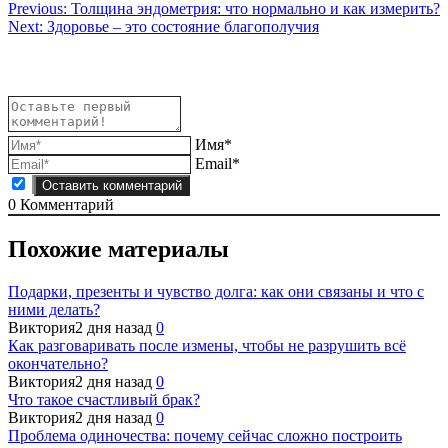
Навигация
Previous:
Толщина эндометрия: что нормально и как измерить?
Next:
Здоровье – это состояние благополучия
по
записям
Имя*
Email*
0
Комментарий
Похожие материалы
Подарки, презенты и чувство долга: как они связаны и что с
ними делать?
Виктория
2 дня назад
0
Как разговаривать после измены, чтобы не разрушить всё
окончательно?
Виктория
2 дня назад
0
Что такое счастливый брак?
Виктория
2 дня назад
0
Проблема одиночества: почему сейчас сложно построить