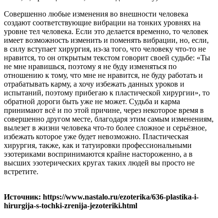
Совершенно любые изменения во внешности человека
создают соответствующие вибрации на тонких уровнях на
уровне тел человека. Если это делается временно, то человек
имеет возможность изменить и поменять вибрации, но, если,
в силу вступает хирургия, из-за того, что человеку что-то не
нравится, то он открытым текстом говорит своей судьбе: «Ты
не мне нравишься, поэтому я не буду изменяться по
отношению к тому, что мне не нравится, не буду работать и
отрабатывать карму, а хочу избежать данных уроков и
испытаний, поэтому прибегаю к пластической хирургии», то
обратной дороги быть уже не может. Судьба и карма
принимают всё и по этой причине, через некоторое время в
совершенно другом месте, благодаря этим самым изменениям,
вылезет в жизни человека что-то более сложное и серьёзное,
избежать которое уже будет невозможно. Пластическая
хирургия, также, как и татуировки профессиональными
эзотериками воспринимаются крайне настороженно, а в
высших эзотерических кругах таких людей вы просто не
встретите.
Источник: https://www.nastalo.ru/ezoterika/636-plastika-i-
hirurgija-s-tochki-zrenija-jezoteriki.html