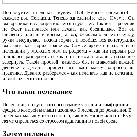
Попробуйте запеленать куклу. Пф! Ничего сложного! –
скажете вы. Согласна. Теперь запеленайте кота. Нууу… Он
выворачивается, сопротивляется и убегает. Так вот – ребенок
не будет извиваться или лежать как бревнышко. Вот он
спеленат, плотно и крепко, а вот, буквально через секунду,
ручка высунулась, ножка торчит, и вообще, вся конструкция
выглядит как ворох тряпочек. Самые яркие впечатления о
пеленании у молодых мам из роддома – как им первый раз
пришлось развернуть и как они потом пытались назад все
завернуть. Такой простой, казалось бы, и знакомый каждой
девочке с детства процесс вызывает массу вопросов на
практике. Давайте разберемся – как пеленать, как не пеленать,
и вообще – что это такое.
Что такое пеленание
Пеленание, по сути, это воссоздание уютной и комфортной
среды, в которой малыш находился 9 месяцев до рождения. В
пеленках малышу тесно и тепло, как в мамином животе. Ему
легче справиться со стрессом адаптации в новой среде.
Зачем пеленать