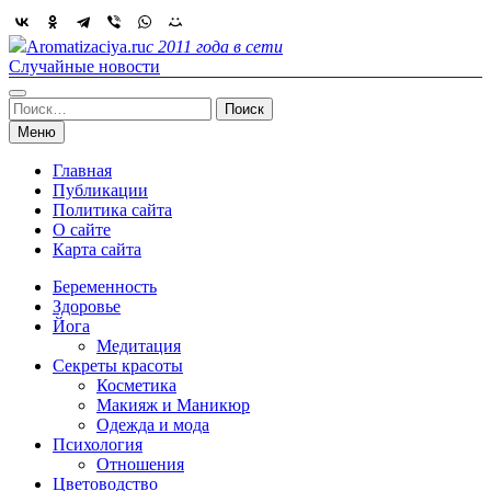
Skip
to
Aromatizaciya.ru
с 2011 года в сети
content
Случайные новости
Найти:
Меню
Главная
Публикации
Политика сайта
О сайте
Карта сайта
Беременность
Здоровье
Йога
Медитация
Секреты красоты
Косметика
Макияж и Маникюр
Одежда и мода
Психология
Отношения
Цветоводство