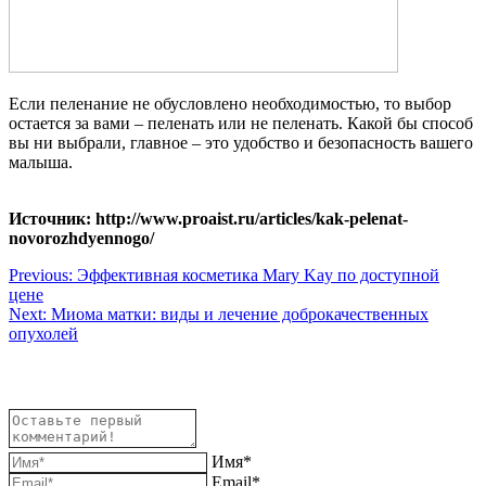
Если пеленание не обусловлено необходимостью, то выбор
остается за вами – пеленать или не пеленать. Какой бы способ
вы ни выбрали, главное – это удобство и безопасность вашего
малыша.
Источник: http://www.proaist.ru/articles/kak-pelenat-
novorozhdyennogo/
Навигация
Previous:
Эффективная косметика Mary Kay по доступной
цене
по
Next:
Миома матки: виды и лечение доброкачественных
записям
опухолей
Имя*
Email*