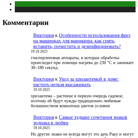
Отношения
Публикации
Комментарии
Виктория
к
Особенности использования фрез
на машинках для маникюра: как снять,
вставить, почистить и дезинфицировать?
19.10.2025
гласперленовые аппараты, в которых обработка
происходит при помощи нагрева до 230 °С и занимает
30–180 секунд
Виктория
к
Уход за хризантемой в доме:
растить нельзя высаживать
19.10.2025
хризантема – растение в первую очередь садовое;
поэтому ей будут чужды традиционно любимые
большинством комнатных цветов условия
Виктория
к
Самые худшие сочетания знаков
зодиака в любви
19.10.2025
Но другие знаки не всегда могут это дать Раку и могут