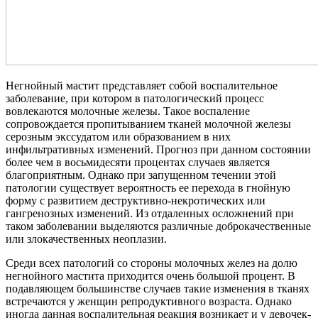
Негнойный мастит представляет собой воспалительное
заболевание, при котором в патологический процесс
вовлекаются молочные железы. Такое воспаление
сопровождается пропитыванием тканей молочной железы
серозным экссудатом или образованием в них
инфильтративных изменений. Прогноз при данном состоянии
более чем в восьмидесяти процентах случаев является
благоприятным. Однако при запущенном течении этой
патологии существует вероятность ее перехода в гнойную
форму с развитием деструктивно-некротических или
гангренозных изменений. Из отдаленных осложнений при
таком заболевании выделяются различные доброкачественные
или злокачественных неоплазии.
Среди всех патологий со стороны молочных желез на долю
негнойного мастита приходится очень большой процент. В
подавляющем большинстве случаев такие изменения в тканях
встречаются у женщин репродуктивного возраста. Однако
иногда данная воспалительная реакция возникает и у девочек-