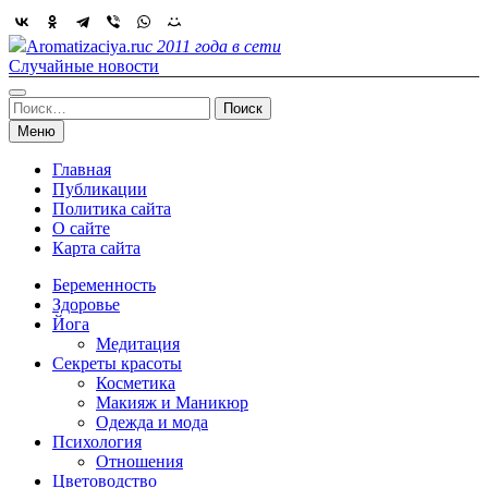
Skip
to
Aromatizaciya.ru
с 2011 года в сети
content
Случайные новости
Найти:
Меню
Главная
Публикации
Политика сайта
О сайте
Карта сайта
Беременность
Здоровье
Йога
Медитация
Секреты красоты
Косметика
Макияж и Маникюр
Одежда и мода
Психология
Отношения
Цветоводство