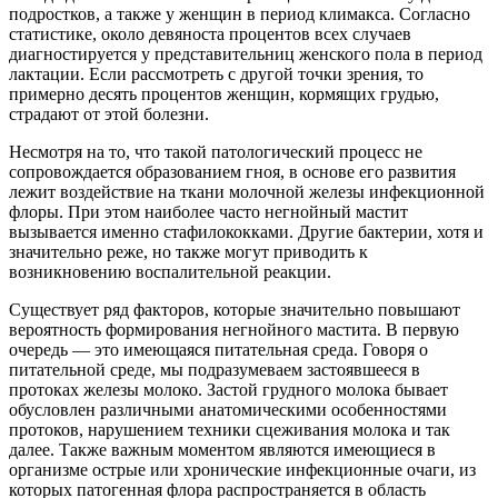
подростков, а также у женщин в период климакса. Согласно
статистике, около девяноста процентов всех случаев
диагностируется у представительниц женского пола в период
лактации. Если рассмотреть с другой точки зрения, то
примерно десять процентов женщин, кормящих грудью,
страдают от этой болезни.
Несмотря на то, что такой патологический процесс не
сопровождается образованием гноя, в основе его развития
лежит воздействие на ткани молочной железы инфекционной
флоры. При этом наиболее часто негнойный мастит
вызывается именно стафилококками. Другие бактерии, хотя и
значительно реже, но также могут приводить к
возникновению воспалительной реакции.
Существует ряд факторов, которые значительно повышают
вероятность формирования негнойного мастита. В первую
очередь — это имеющаяся питательная среда. Говоря о
питательной среде, мы подразумеваем застоявшееся в
протоках железы молоко. Застой грудного молока бывает
обусловлен различными анатомическими особенностями
протоков, нарушением техники сцеживания молока и так
далее. Также важным моментом являются имеющиеся в
организме острые или хронические инфекционные очаги, из
которых патогенная флора распространяется в область