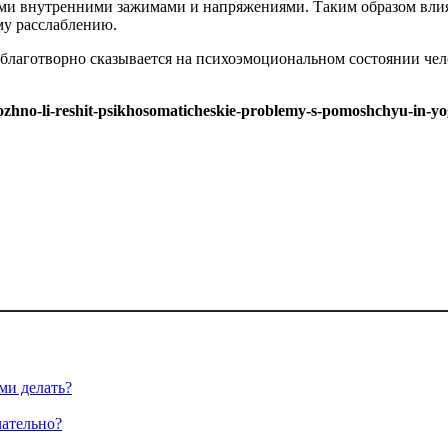
кими внутренними зажимами и напряжениями. Таким образом вли
му расслаблению.
я благотворно сказывается на психоэмоциональном состоянии чел
ozhno-li-reshit-psikhosomaticheskie-problemy-s-pomoshchyu-in-yo
ми делать?
чательно?