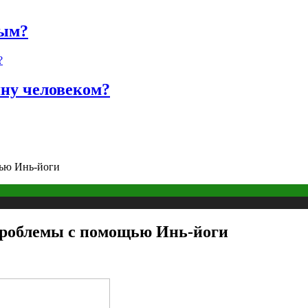
ным?
яну человеком?
ью Инь-йоги
проблемы с помощью Инь-йоги