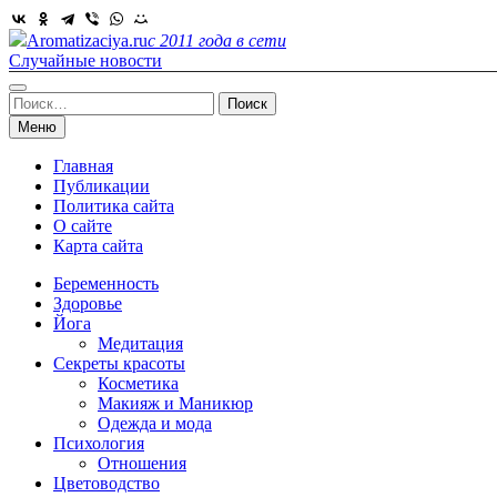
Skip
to
Aromatizaciya.ru
с 2011 года в сети
content
Случайные новости
Найти:
Меню
Главная
Публикации
Политика сайта
О сайте
Карта сайта
Беременность
Здоровье
Йога
Медитация
Секреты красоты
Косметика
Макияж и Маникюр
Одежда и мода
Психология
Отношения
Цветоводство