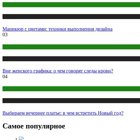
Макияж и Маникюр
Публикации
Маникюр с цветами: техники выполнения дизайна
03
Здоровье
Публикации
Вне женского графика: о чем говорят следы крови?
04
Одежда и мода
Публикации
Выбираем вечернее платье: в чем встретить Новый год?
Самое популярное
1