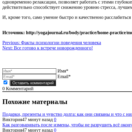
одновременно релаксации, позволяет работать с этими глубо
действительно способствует снижению уровню стресса, лучше
И, кроме того, само умение быстро и качественно расслабитьс
Источник: http://yogajournal.ru/body/practice/home-practice/m
Навигация
Previous:
Факты психологии поведения человека
Next:
Все готово к встрече новорожденного!
по
записям
Имя*
Email*
0
Комментарий
Похожие материалы
Подарки, презенты и чувство долга: как они связаны и что с ни
Виктория
47 минут назад
0
Как разговаривать после измены, чтобы не разрушить всё окон
Виктория
47 минут назад
0