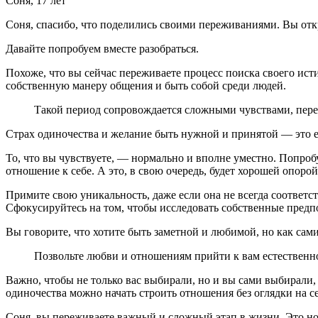
Соня, 17 лет
Соня, спасибо, что поделились своими переживаниями. Вы откр
Давайте попробуем вместе разобраться.
Похоже, что вы сейчас переживаете процесс поиска своего исти
собственную манеру общения и быть собой среди людей.
Такой период сопровождается сложными чувствами, пер
Страх одиночества и желание быть нужной и принятой — это ес
То, что вы чувствуете, — нормально и вполне уместно. Попроб
отношение к себе. А это, в свою очередь, будет хорошей опор
Примите свою уникальность, даже если она не всегда соотве
Сфокусируйтесь на том, чтобы исследовать собственные предпо
Вы говорите, что хотите быть заметной и любимой, но как сами
Позвольте любви и отношениям прийти к вам естественно
Важно, чтобы не только вас выбирали, но и вы сами выбирали, 
одиночества можно начать строить отношения без оглядки на се
Соня, вы переживаете важный и сложный этап в жизни. Это но