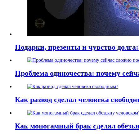
Подарки, презенты и чувство долга:
Проблема одиночества: почему сей
Как развод сделал человека свобод
Как моногамный брак сделал обезь