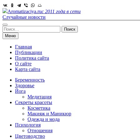
Skip
to
Aromatizaciya.ru
с 2011 года в сети
content
Случайные новости
Найти:
Меню
Главная
Публикации
Политика сайта
О сайте
Карта сайта
Беременность
Здоровье
Йога
Медитация
Секреты красоты
Косметика
Макияж и Маникюр
Одежда и мода
Психология
Отношения
Цветоводство