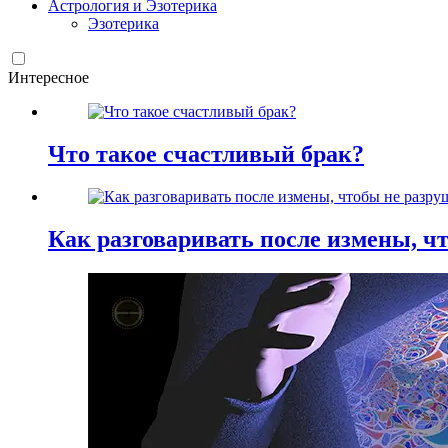
Астрология и Эзотерика
Эзотерика
Интересное
Что такое счастливый брак?
Как разговаривать после измены, ч