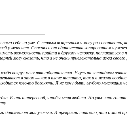
а сама себе на уме. С первым встречным я могу разговаривать, 
зей у меня нет. Спасаюсь от одиночества копированием чужого 
: иметь возможность прийти к другому человеку, поплакаться в 
арней могу сказать, что я не очень привлекательна из-за своего
когда вокруг меня пятнадцатилетки. Учусь на эстрадном вокале,
, выигрывают в этом — как в плане таланта, так и в жизни воо
ходится кого-то догонять. Я не хочу быть глубоко мыслящим че
дка. Быть интересной, чтобы меня любили. Но увы: кто гонится
сту.
того дотлевают мои угольки. И прекрасно понимаю, что с этой п