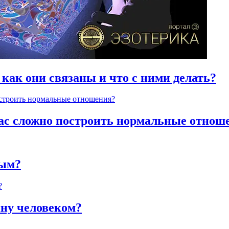
 как они связаны и что с ними делать?
час сложно построить нормальные отнош
ным?
яну человеком?