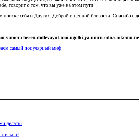
бе, говорит о том, что вы уже на этом пути.
м поиске себя и Других. Доброй и ценной близости. Спасибо еще
-moi-yumor-cheren-dotlevayut-moi-ugolki-ya-umru-odna-nikomu-n
иваем самый популярный миф
ми делать?
чательно?