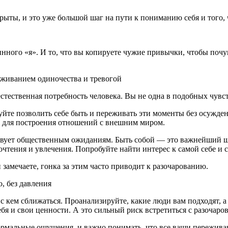
ыты, и это уже большой шаг на пути к пониманию себя и того, 
нного «я». И то, что вы копируете чужие привычки, чтобы почув
еживанием одиночества и тревогой
тественная потребность человека. Вы не одна в подобных чувст
уйте позволить себе быть и переживать эти моменты без осужде
ой для построения отношений с внешним миром.
тствует общественным ожиданиям. Быть собой — это важнейший 
чтения и увлечения. Попробуйте найти интерес к самой себе и с
 замечаете, гонка за этим часто приводит к разочарованию.
, без давления
с кем сближаться. Проанализируйте, какие люди вам подходят, а
бя и свои ценности. А это сильный риск встретиться с разочаро
рмальные ощущения, и важно понимать, что все ваши переживан