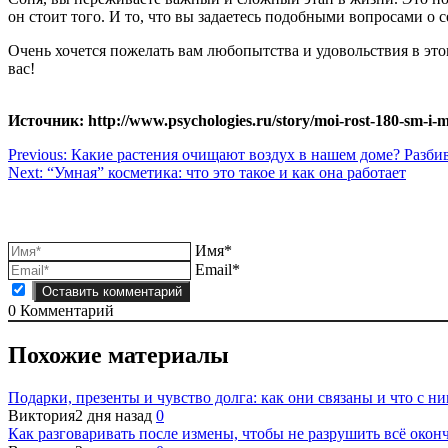
он стоит того. И то, что вы задаетесь подобными вопросами о се
Очень хочется пожелать вам любопытства и удовольствия в это
вас!
Источник: http://www.psychologies.ru/story/moi-rost-180-sm-i
Навигация
Previous:
Какие растения очищают воздух в нашем доме? Разб
Next:
“Умная” косметика: что это такое и как она работает
по
записям
Имя*
Email*
0
Комментарий
Похожие материалы
Подарки, презенты и чувство долга: как они связаны и что с ни
Виктория
2 дня назад
0
Как разговаривать после измены, чтобы не разрушить всё окон