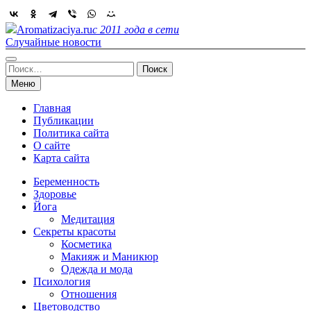
Skip
to
Aromatizaciya.ru
с 2011 года в сети
content
Случайные новости
Найти:
Меню
Главная
Публикации
Политика сайта
О сайте
Карта сайта
Беременность
Здоровье
Йога
Медитация
Секреты красоты
Косметика
Макияж и Маникюр
Одежда и мода
Психология
Отношения
Цветоводство