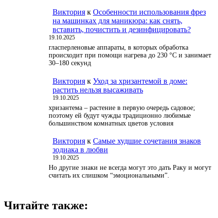
Виктория
к
Особенности использования фрез
на машинках для маникюра: как снять,
вставить, почистить и дезинфицировать?
19.10.2025
гласперленовые аппараты, в которых обработка
происходит при помощи нагрева до 230 °С и занимает
30–180 секунд
Виктория
к
Уход за хризантемой в доме:
растить нельзя высаживать
19.10.2025
хризантема – растение в первую очередь садовое;
поэтому ей будут чужды традиционно любимые
большинством комнатных цветов условия
Виктория
к
Самые худшие сочетания знаков
зодиака в любви
19.10.2025
Но другие знаки не всегда могут это дать Раку и могут
считать их слишком “эмоциональными”.
Читайте также: