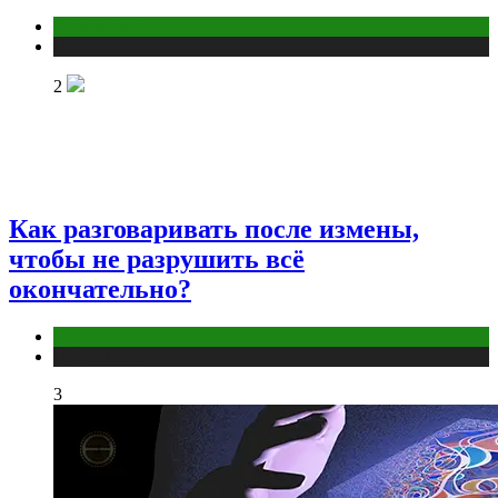
Отношения
Публикации
2
Как разговаривать после измены,
чтобы не разрушить всё
окончательно?
Отношения
Публикации
3