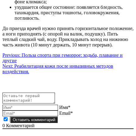
фоне климакса;
ухудшается общее состояние: появляется бледность,
тахикардия, приступы тошноты, головокружения,
потливость.
До приезда врачей нужно принять горизонтальное положение,
а ноги приподнять (с опорой на валик, подушку). Пить
теплый сладкий чай, воду. Прикладывать холод на нижнюю
часть живота (10 минут держать, 10 минут перерыв).
Навигация
Previous:
Польза спорта при геморрое: ходьба, плавание и
другие
по
Next:
Реабилитация кожи после инвазивных методов
записям
воздействия.
Имя*
Email*
0
Комментарий