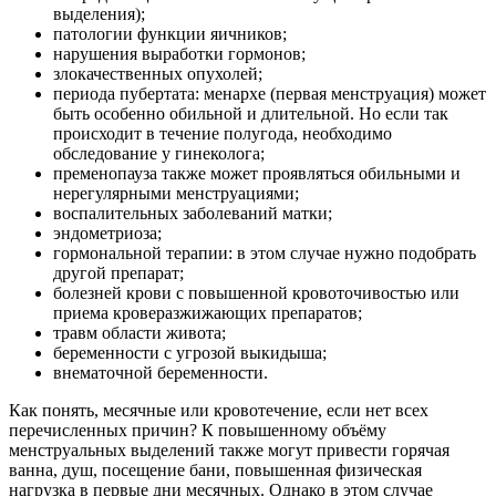
выделения);
патологии функции яичников;
нарушения выработки гормонов;
злокачественных опухолей;
периода пубертата: менархе (первая менструация) может
быть особенно обильной и длительной. Но если так
происходит в течение полугода, необходимо
обследование у гинеколога;
пременопауза также может проявляться обильными и
нерегулярными менструациями;
воспалительных заболеваний матки;
эндометриоза;
гормональной терапии: в этом случае нужно подобрать
другой препарат;
болезней крови с повышенной кровоточивостью или
приема кроверазжижающих препаратов;
травм области живота;
беременности с угрозой выкидыша;
внематочной беременности.
Как понять, месячные или кровотечение, если нет всех
перечисленных причин? К повышенному объёму
менструальных выделений также могут привести горячая
ванна, душ, посещение бани, повышенная физическая
нагрузка в первые дни месячных. Однако в этом случае