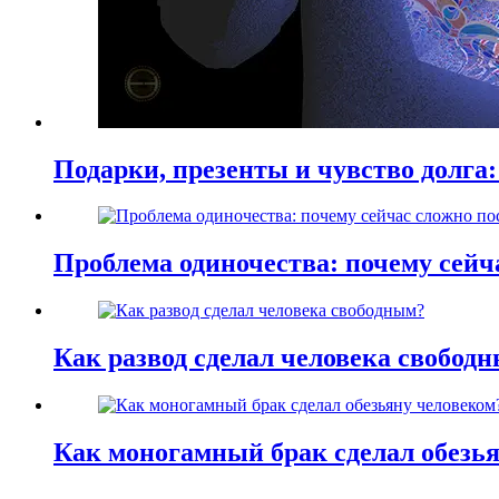
Подарки, презенты и чувство долга:
Проблема одиночества: почему сей
Как развод сделал человека свобод
Как моногамный брак сделал обезь