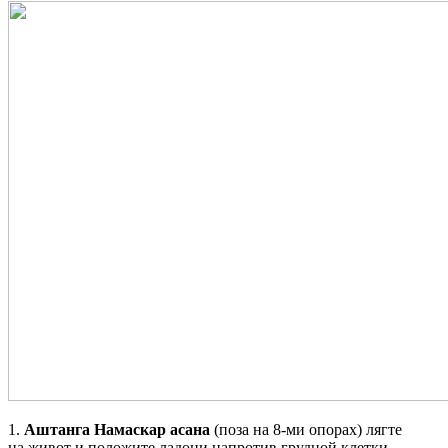
1.
Аштанга Намаскар асана
(поза на 8-ми опорах) лягте
на живот и положите ладони напротив грудной клетки