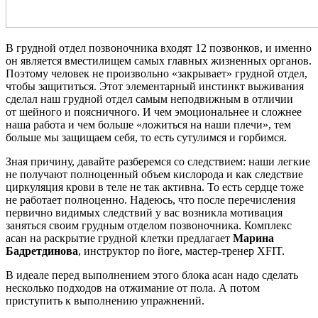
В грудной отдел позвоночника входят 12 позвонков, и именно
он является вместилищем самых главных жизненных органов.
Поэтому человек не произвольно «закрывает» грудной отдел,
чтобы защититься. Этот элементарный инстинкт выживания
сделал наш грудной отдел самым неподвижным в отличии
от шейного и поясничного. И чем эмоциональнее и сложнее
наша работа и чем больше «ложиться на наши плечи», тем
больше мы защищаем себя, то есть сутулимся и горбимся.
Зная причину, давайте разберемся со следствием: наши легкие
не получают полноценный объем кислорода и как следствие
циркуляция крови в теле не так активна. То есть сердце тоже
не работает полноценно. Надеюсь, что после перечисления
первично видимых следствий у вас возникла мотивация
заняться своим грудным отделом позвоночника. Комплекс
асан на раскрытие грудной клетки предлагает
Марина
Бадретдинова
, инструктор по йоге, мастер-тренер XFIT.
В идеале перед выполнением этого блока асан надо сделать
несколько подходов на отжимание от пола. А потом
приступить к выполнению упражнений.