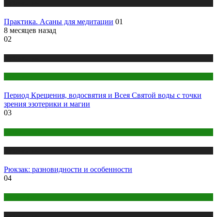
Публикации
Практика. Асаны для медитации
01
8 месяцев назад
02
Публикации
Эзотерика
Период Крещения, водосвятия и Всея Святой воды с точки
зрения эзотерики и магии
03
Одежда и мода
Публикации
Рюкзак: разновидности и особенности
04
Беременность
Публикации