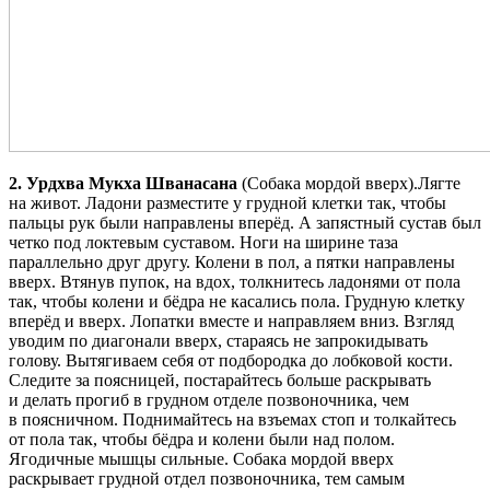
2. Урдхва Мукха Шванасана
(Собака мордой вверх).Лягте
на живот. Ладони разместите у грудной клетки так, чтобы
пальцы рук были направлены вперёд. А запястный сустав был
четко под локтевым суставом. Ноги на ширине таза
параллельно друг другу. Колени в пол, а пятки направлены
вверх. Втянув пупок, на вдох, толкнитесь ладонями от пола
так, чтобы колени и бёдра не касались пола. Грудную клетку
вперёд и вверх. Лопатки вместе и направляем вниз. Взгляд
уводим по диагонали вверх, стараясь не запрокидывать
голову. Вытягиваем себя от подбородка до лобковой кости.
Следите за поясницей, постарайтесь больше раскрывать
и делать прогиб в грудном отделе позвоночника, чем
в поясничном. Поднимайтесь на взъемах стоп и толкайтесь
от пола так, чтобы бёдра и колени были над полом.
Ягодичные мышцы сильные. Собака мордой вверх
раскрывает грудной отдел позвоночника, тем самым