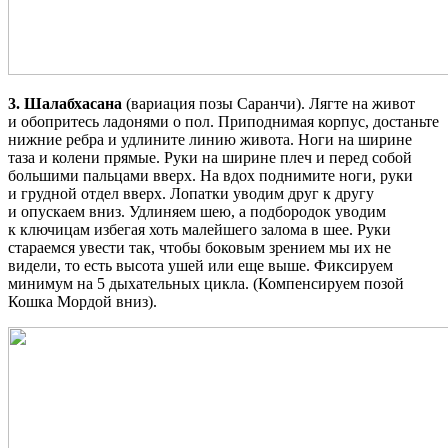
3. Шалабхасана
(вариация позы Саранчи). Лягте на живот
и обопритесь ладонями о пол. Приподнимая корпус, достаньте
нижние ребра и удлините линию живота. Ноги на ширине
таза и колени прямые. Руки на ширине плеч и перед собой
большими пальцами вверх. На вдох поднимите ноги, руки
и грудной отдел вверх. Лопатки уводим друг к другу
и опускаем вниз. Удлиняем шею, а подбородок уводим
к ключицам избегая хоть малейшего залома в шее. Руки
стараемся увести так, чтобы боковым зрением мы их не
видели, то есть высота ушей или еще выше. Фиксируем
минимум на 5 дыхательных цикла. (Компенсируем позой
Кошка Мордой вниз).