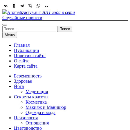
Skip
to
Aromatizaciya.ru
с 2011 года в сети
content
Случайные новости
Найти:
Меню
Главная
Публикации
Политика сайта
О сайте
Карта сайта
Беременность
Здоровье
Йога
Медитация
Секреты красоты
Косметика
Макияж и Маникюр
Одежда и мода
Психология
Отношения
Цветоводство