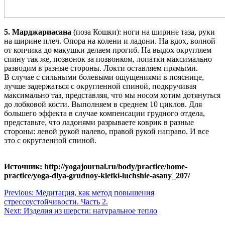
5. Марджариасана
(поза Кошки): ноги на ширине таза, руки
на ширине плеч. Опора на колени и ладони. На вдох, волной
от копчика до макушки делаем прогиб. На выдох округляем
спину так же, позвонок за позвонком, лопатки максимально
разводим в разные стороны. Локти оставляем прямыми.
В случае с сильными болевыми ощущениями в пояснице,
лучше задержаться с округленной спиной, подкручивая
максимально таз, представляя, что мы носом хотим дотянуться
до лобковой кости. Выполняем в среднем 10 циклов. Для
большего эффекта в случае компенсации грудного отдела,
представьте, что ладонями разрываете коврик в разные
стороны: левой рукой налево, правой рукой направо. И все
это с округленной спиной.
Источник: http://yogajournal.ru/body/practice/home-
practice/yoga-dlya-grudnoy-kletki-luchshie-asany_207/
Навигация
Previous:
Медитация, как метод повышения
стрессоустойчивости. Часть 2.
по
Next:
Изделия из шерсти: натуральное тепло
записям