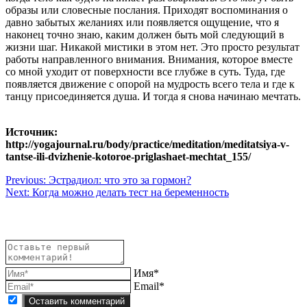
образы или словесные послания. Приходят воспоминания о
давно забытых желаниях или появляется ощущение, что я
наконец точно знаю, каким должен быть мой следующий в
жизни шаг. Никакой мистики в этом нет. Это просто результат
работы направленного внимания. Внимания, которое вместе
со мной уходит от поверхности все глубже в суть. Туда, где
появляется движение с опорой на мудрость всего тела и где к
танцу присоединяется душа. И тогда я снова начинаю мечтать.
Источник:
http://yogajournal.ru/body/practice/meditation/meditatsiya-v-
tantse-ili-dvizhenie-kotoroe-priglashaet-mechtat_155/
Навигация
Previous:
Эстрадиол: что это за гормон?
Next:
Когда можно делать тест на беременность
по
записям
Имя*
Email*