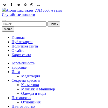
Skip
to
Aromatizaciya.ru
с 2011 года в сети
content
Случайные новости
Найти:
Меню
Главная
Публикации
Политика сайта
О сайте
Карта сайта
Беременность
Здоровье
Йога
Медитация
Секреты красоты
Косметика
Макияж и Маникюр
Одежда и мода
Психология
Отношения
Цветоводство