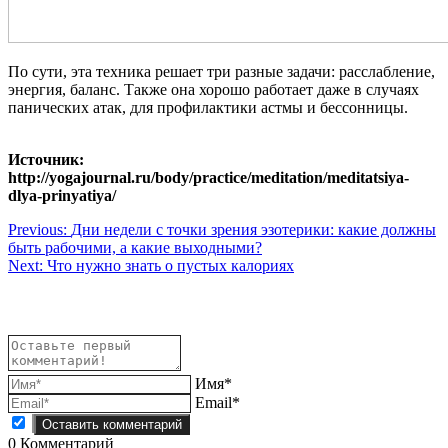
По сути, эта техника решает три разные задачи: расслабление,
энергия, баланс. Также она хорошо работает даже в случаях
панических атак, для профилактики астмы и бессонницы.
Источник:
http://yogajournal.ru/body/practice/meditation/meditatsiya-
dlya-prinyatiya/
Навигация
Previous:
Дни недели с точки зрения эзотерики: какие должны
быть рабочими, а какие выходными?
по
Next:
Что нужно знать о пустых калориях
записям
Имя*
Email*
0
Комментарий