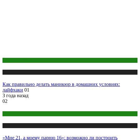
Макияж и Маникюр
Публикации
Как правильно делать маникюр в домашних условиях:
лайфхаки
01
3 года назад
02
Интим
Публикации
«Мне 21, а моему парню 16»: возможно ли построить