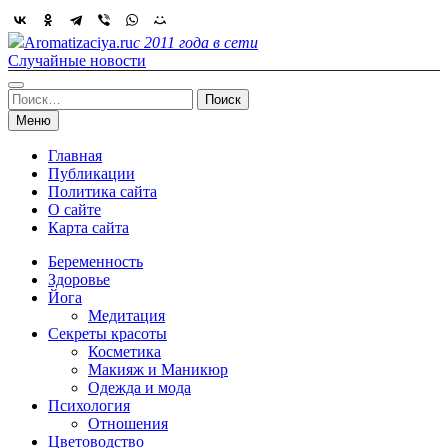
Skip
to
Aromatizaciya.ru
с 2011 года в сети
content
Случайные новости
Найти:
Меню
Главная
Публикации
Политика сайта
О сайте
Карта сайта
Беременность
Здоровье
Йога
Медитация
Секреты красоты
Косметика
Макияж и Маникюр
Одежда и мода
Психология
Отношения
Цветоводство