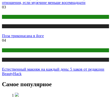
отношения, если мужчине меньше восемнадцати
03
Йога
Публикации
Поза триконасана в йоге
04
Макияж и Маникюр
Публикации
Естественный макияж на каждый день: 5 хаков от редакции
BeautyHack
Самое популярное
1