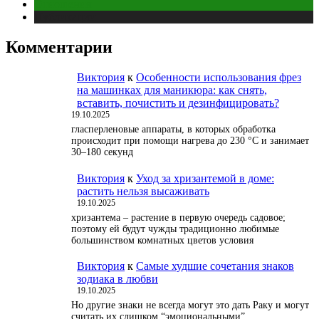
Отношения
Публикации
Комментарии
Виктория
к
Особенности использования фрез
на машинках для маникюра: как снять,
вставить, почистить и дезинфицировать?
19.10.2025
гласперленовые аппараты, в которых обработка
происходит при помощи нагрева до 230 °С и занимает
30–180 секунд
Виктория
к
Уход за хризантемой в доме:
растить нельзя высаживать
19.10.2025
хризантема – растение в первую очередь садовое;
поэтому ей будут чужды традиционно любимые
большинством комнатных цветов условия
Виктория
к
Самые худшие сочетания знаков
зодиака в любви
19.10.2025
Но другие знаки не всегда могут это дать Раку и могут
считать их слишком “эмоциональными”.