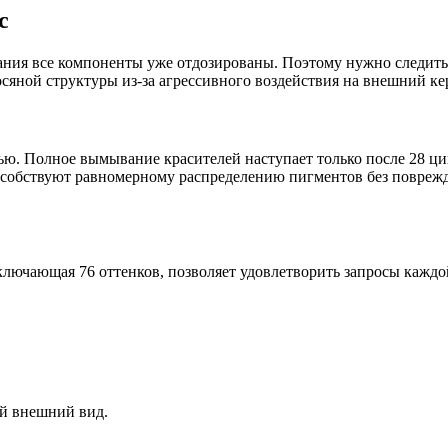
с
ания все компоненты уже отдозированы. Поэтому нужно следить
сяной структуры из-за агрессивного воздействия на внешний ке
тью. Полное вымывание красителей наступает только после 28 ц
обствуют равномерному распределению пигментов без поврежде
включающая 76 оттенков, позволяет удовлетворить запросы каж
й внешний вид.