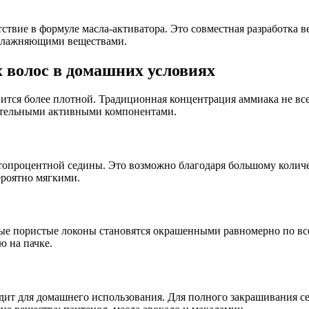
ствие в формуле масла-активатора. Это совместная разработка
увлажняющими веществами.
 волос в домашних условиях
ится более плотной. Традиционная концентрация аммиака не все
ительными активными компонентами.
опроцентной седины. Это возможно благодаря большому количес
ероятно мягкими.
е пористые локоны становятся окрашенными равномерно по все
ю на пачке.
одит для домашнего использования. Для полного закрашивания с