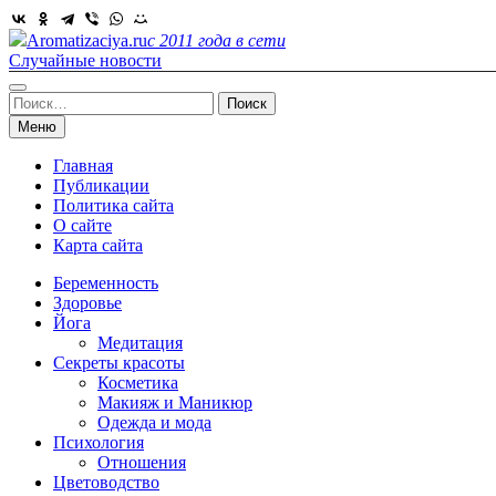
Skip
to
Aromatizaciya.ru
с 2011 года в сети
content
Случайные новости
Найти:
Меню
Главная
Публикации
Политика сайта
О сайте
Карта сайта
Беременность
Здоровье
Йога
Медитация
Секреты красоты
Косметика
Макияж и Маникюр
Одежда и мода
Психология
Отношения
Цветоводство