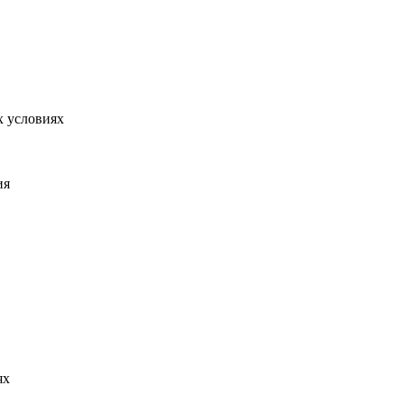
х условиях
ия
ях