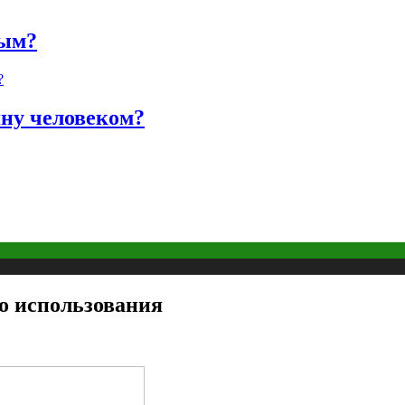
ным?
яну человеком?
о использования