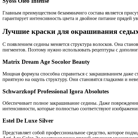
Syoss Oleo Intense
Главным преимуществом безаммиачнго состава является присут
гарантирует интенсивность цвета и двойное питание прядей 
Лучшие краски для окрашивания седых
С появлением седины меняется структура волосков. Она станов
пигментов. Поэтому нужно использовать рецептуры с дополн
Matrix Dream Age Socolor Beauty
Мощная формула способна справиться с закрашиванием даже ст
приятную на ощупь структуру. Они становятся гладкими и нев
Schwarzkopf Professional Igora Absolutes
Обеспечивает полное закрашивание седины. Даже поврежденны
интенсивности, которые полностью соответствуют изображени
Estel De Luxe Silver
Представляет собой профессиональное средство, которое подх