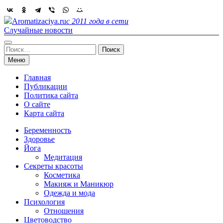
Skip
to
Aromatizaciya.ru
с 2011 года в сети
content
Случайные новости
Найти:
Меню
Главная
Публикации
Политика сайта
О сайте
Карта сайта
Беременность
Здоровье
Йога
Медитация
Секреты красоты
Косметика
Макияж и Маникюр
Одежда и мода
Психология
Отношения
Цветоводство