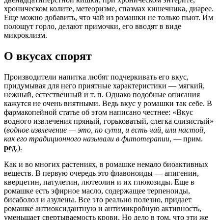
хроническом колите, метеоризме, спазмах кишечника, диарее.
Еще можно добавить, что чай из ромашки не только пьют. Им
полощут горло, делают примочки, его вводят в виде
микроклизм.
О вкусах спорят
Производители напитка любят подчеркивать его вкус,
придумывая для него приятные характеристики — мягкий,
нежный, естественный и т. п. Однако подобные описания
кажутся не очень внятными. Ведь вкус у ромашки так себе. В
фармакопейной статье об этом написано честнее: «Вкус
водного извлечения пряный, горьковатый, слегка слизистый»
(
водное извлечение — это, по сути, и есть чай, или настой,
как его традиционного называли в фитотерапии
, — прим.
ред
.).
Как и во многих растениях, в ромашке немало биоактивных
веществ. В первую очередь это флавоноиды — апигенин,
кверцетин, патулетин, лютеолин и их глюкозиды. Еще в
ромашке есть эфирное масло, содержащее терпеноиды,
бисаболол и азулены. Все это реально полезно, придает
ромашке антиоксидантную и антимикробную активность,
уменьшает свертываемость крови. Но дело в том, что эти же