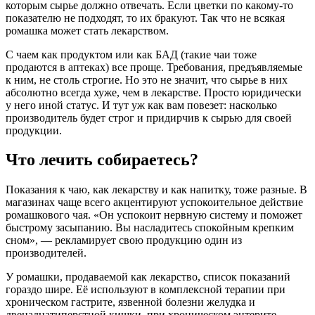
которым сырье должно отвечать. Если цветки по какому-то
показателю не подходят, то их бракуют. Так что не всякая
ромашка может стать лекарством.
С чаем как продуктом или как БАД (такие чаи тоже
продаются в аптеках) все проще. Требования, предъявляемые
к ним, не столь строгие. Но это не значит, что сырье в них
абсолютно всегда хуже, чем в лекарстве. Просто юридически
у него иной статус. И тут уж как вам повезет: насколько
производитель будет строг и придирчив к сырью для своей
продукции.
Что лечить собираетесь?
Показания к чаю, как лекарству и как напитку, тоже разные. В
магазинах чаще всего акцентируют успокоительное действие
ромашкового чая. «Он успокоит нервную систему и поможет
быстрому засыпанию. Вы насладитесь спокойным крепким
сном», — рекламирует свою продукцию один из
производителей.
У ромашки, продаваемой как лекарство, список показаний
гораздо шире. Её используют в комплексной терапии при
хроническом гастрите, язвенной болезни желудка и
двенадцатиперстной кишки, при хроническом энтерите,