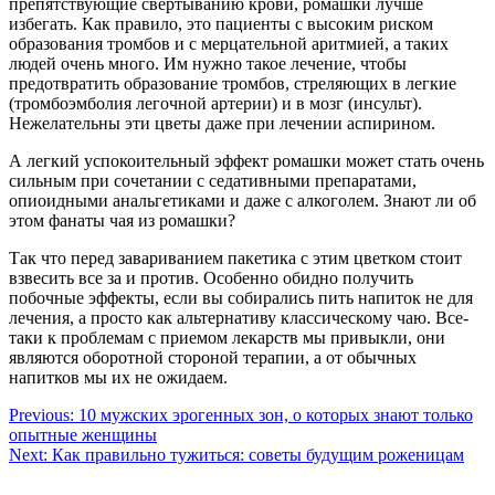
препятствующие свертыванию крови, ромашки лучше
избегать. Как правило, это пациенты с высоким риском
образования тромбов и с мерцательной аритмией, а таких
людей очень много. Им нужно такое лечение, чтобы
предотвратить образование тромбов, стреляющих в легкие
(тромбоэмболия легочной артерии) и в мозг (инсульт).
Нежелательны эти цветы даже при лечении аспирином.
А легкий успокоительный эффект ромашки может стать очень
сильным при сочетании с седативными препаратами,
опиоидными анальгетиками и даже с алкоголем. Знают ли об
этом фанаты чая из ромашки?
Так что перед завариванием пакетика с этим цветком стоит
взвесить все за и против. Особенно обидно получить
побочные эффекты, если вы собирались пить напиток не для
лечения, а просто как альтернативу классическому чаю. Все-
таки к проблемам с приемом лекарств мы привыкли, они
являются оборотной стороной терапии, а от обычных
напитков мы их не ожидаем.
Навигация
Previous:
10 мужских эрогенных зон, о которых знают только
опытные женщины
по
Next:
Как правильно тужиться: советы будущим роженицам
записям