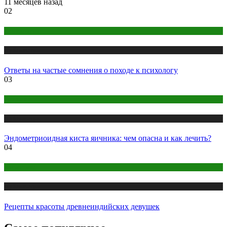
11 месяцев назад
02
Психология
Публикации
Ответы на частые сомнения о походе к психологу
03
Здоровье
Публикации
Эндометриоидная киста яичника: чем опасна и как лечить?
04
Косметика
Публикации
Рецепты красоты древнеиндийских девушек