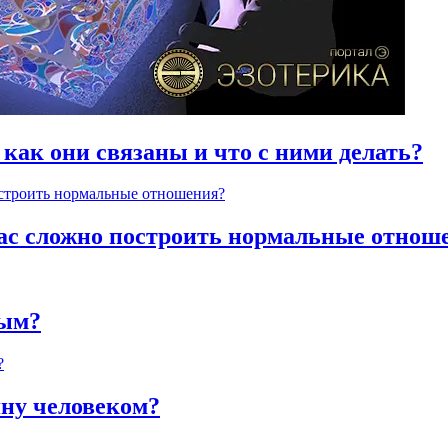
 как они связаны и что с ними делать?
час сложно построить нормальные отнош
ным?
яну человеком?