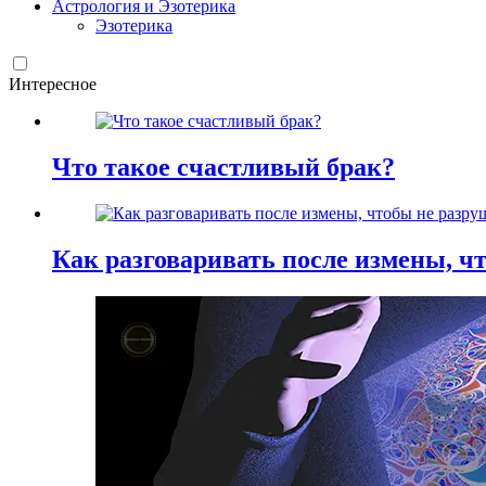
Астрология и Эзотерика
Эзотерика
Интересное
Что такое счастливый брак?
Как разговаривать после измены, ч