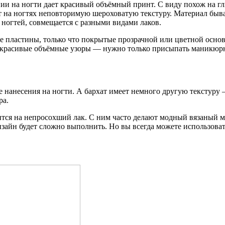
и на ногти дает красивый объёмный принт. С виду похож на гли
т на ногтях неповторимую шероховатую текстуру. Материал быв
 ногтей, совмещается с разными видами лаков.
 пластины, только что покрытые прозрачной или цветной осно
х красивые объёмные узоры — нужно только присыпать маникюр
 нанесения на ногти. А бархат имеет немного другую текстуру
ра.
тся на непросохший лак. С ним часто делают модный вязаный м
зайн будет сложно выполнить. Но вы всегда можете использоват