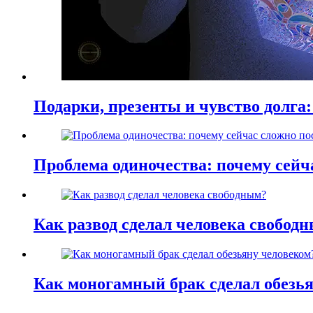
Подарки, презенты и чувство долга:
Проблема одиночества: почему сей
Как развод сделал человека свобод
Как моногамный брак сделал обезь