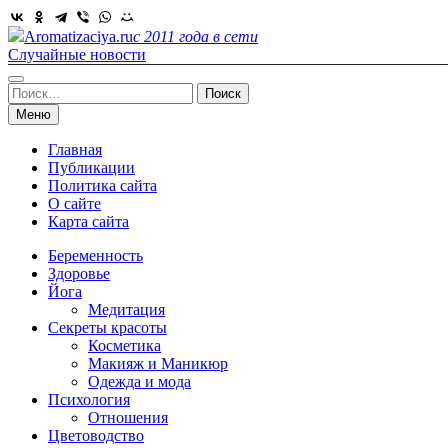
Skip
to
Aromatizaciya.ru
с 2011 года в сети
content
Случайные новости
Найти:
Меню
Главная
Публикации
Политика сайта
О сайте
Карта сайта
Беременность
Здоровье
Йога
Медитация
Секреты красоты
Косметика
Макияж и Маникюр
Одежда и мода
Психология
Отношения
Цветоводство