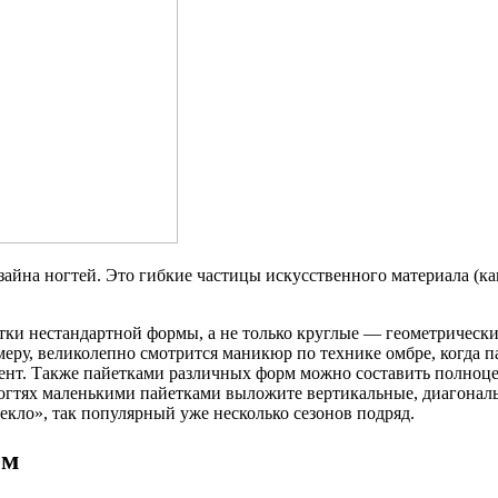
айна ногтей. Это гибкие частицы искусственного материала (ка
.
тки нестандартной формы, а не только круглые — геометрически
еру, великолепно смотрится маникюр по технике омбре, когда па
ент. Также пайетками различных форм можно составить полноц
огтях маленькими пайетками выложите вертикальные, диагонал
екло», так популярный уже несколько сезонов подряд.
ом