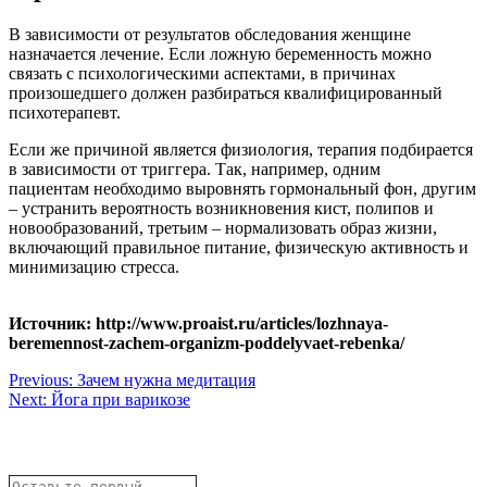
В зависимости от результатов обследования женщине
назначается лечение. Если ложную беременность можно
связать с психологическими аспектами, в причинах
произошедшего должен разбираться квалифицированный
психотерапевт.
Если же причиной является физиология, терапия подбирается
в зависимости от триггера. Так, например, одним
пациентам необходимо выровнять гормональный фон, другим
– устранить вероятность возникновения кист, полипов и
новообразований, третьим – нормализовать образ жизни,
включающий правильное питание, физическую активность и
минимизацию стресса.
Источник: http://www.proaist.ru/articles/lozhnaya-
beremennost-zachem-organizm-poddelyvaet-rebenka/
Навигация
Previous:
Зачем нужна медитация
Next:
Йога при варикозе
по
записям