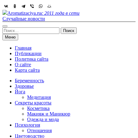
Skip
to
Aromatizaciya.ru
с 2011 года в сети
content
Случайные новости
Найти:
Меню
Главная
Публикации
Политика сайта
О сайте
Карта сайта
Беременность
Здоровье
Йога
Медитация
Секреты красоты
Косметика
Макияж и Маникюр
Одежда и мода
Психология
Отношения
Цветоводство