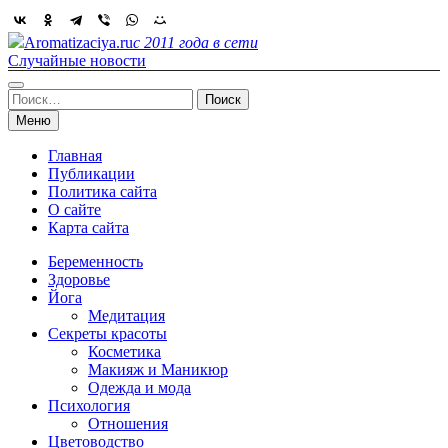
Skip
to
Aromatizaciya.ru
с 2011 года в сети
content
Случайные новости
Найти:
Меню
Главная
Публикации
Политика сайта
О сайте
Карта сайта
Беременность
Здоровье
Йога
Медитация
Секреты красоты
Косметика
Макияж и Маникюр
Одежда и мода
Психология
Отношения
Цветоводство