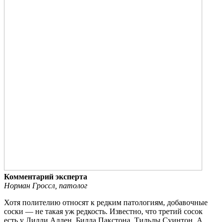
Комментарий эксперта
Норман Гроссл, патолог
Хотя полителию относят к редким патологиям, добавочные
соски — не такая уж редкость. Известно, что третий сосок
есть у Лилли Аллен, Билла Пакстона, Тильды Суинтон. А