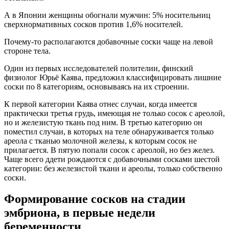
А в Японии женщины обогнали мужчин: 5% носительниц
сверхнормативных сосков против 1,6% носителей.
Почему-то располагаются добавочные соски чаще на левой
стороне тела.
Один из первых исследователей полителии, финский
физиолог Юрьё Каява, предложил классифицировать лишние
соски по 8 категориям, основываясь на их строении.
К первой категории Каява отнес случаи, когда имеется
практически третья грудь, имеющая не только сосок с ареолой,
но и железистую ткань под ним. В третью категорию он
поместил случаи, в которых на теле обнаруживается только
ареола с тканью молочной железы, к которым сосок не
прилагается. В пятую попали сосок с ареолой, но без желез.
Чаще всего ддети рождаются с добавочными сосками шестой
категории: без железистой ткани и ареолы, только собственно
соски.
Формирование сосков на стадии
эмбриона, в первые недели
беременности