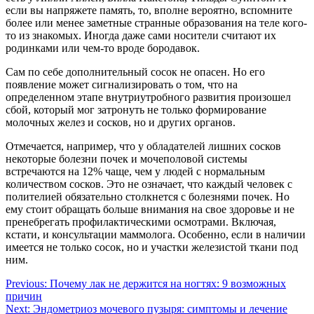
если вы напряжете память, то, вполне вероятно, вспомните
более или менее заметные странные образования на теле кого-
то из знакомых. Иногда даже сами носители считают их
родинками или чем-то вроде бородавок.
Сам по себе дополнительный сосок не опасен. Но его
появление может сигнализировать о том, что на
определенном этапе внутриутробного развития произошел
сбой, который мог затронуть не только формирование
молочных желез и сосков, но и других органов.
Отмечается, например, что у обладателей лишних сосков
некоторые болезни почек и мочеполовой системы
встречаются на 12% чаще, чем у людей с нормальным
количеством сосков. Это не означает, что каждый человек с
полителией обязательно столкнется с болезнями почек. Но
ему стоит обращать больше внимания на свое здоровье и не
пренебрегать профилактическими осмотрами. Включая,
кстати, и консультации маммолога. Особенно, если в наличии
имеется не только сосок, но и участки железистой ткани под
ним.
Навигация
Previous:
Почему лак не держится на ногтях: 9 возможных
причин
по
Next:
Эндометриоз мочевого пузыря: симптомы и лечение