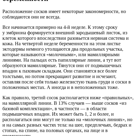
Расположение сосков имеет некоторые закономерности, но
соблюдаются они не всегда.
Все начинается примерно на 4-й неделе. К этому сроку
у эмбриона формируется внешний зародышевый листок, из
клеток которого впоследствии разовьется нервная система и
кожа. На четвертой неделе беременности на этом листке
эктодермы немного утолщаются два продольных участка,
которые называются «молочными», или мамиллярными
линиями. На пальцах есть папиллярные линии, а тут вот
образуются мамиллярные. Тянутся они от подмышечных
впадин к паховым складкам. Они становятся все более
толстыми, но потом прекращают развитие и исчезают,
оставляя после себя только железистую ткань груди и соски в
положенных местах. А иногда и в неположенных тоже.
Как правило, третий сосок располагается ниже «правильных»,
на мамиллярной линии. В 13% случаев — выше сосков «из
базовой комплектации», в частности — в области
подмышечных впадин. Их может быть 1, 2 и более, и
располагаться они могут не только на «молочных линиях», но
и на самых разных частях тела: на шее, предплечьях, бедрах и
стопах, на спине, на половых органах, на лице и в
промежности.