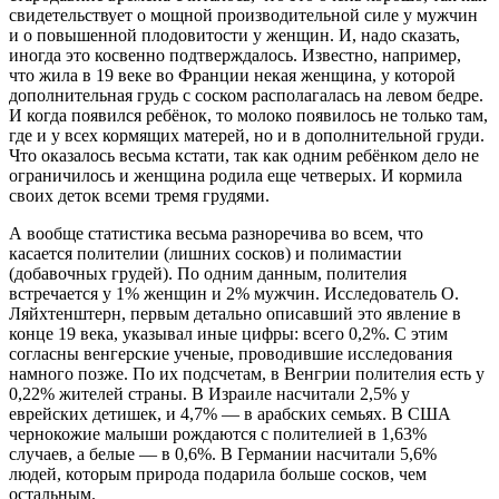
свидетельствует о мощной производительной силе у мужчин
и о повышенной плодовитости у женщин. И, надо сказать,
иногда это косвенно подтверждалось. Известно, например,
что жила в 19 веке во Франции некая женщина, у которой
дополнительная грудь с соском располагалась на левом бедре.
И когда появился ребёнок, то молоко появилось не только там,
где и у всех кормящих матерей, но и в дополнительной груди.
Что оказалось весьма кстати, так как одним ребёнком дело не
ограничилось и женщина родила еще четверых. И кормила
своих деток всеми тремя грудями.
А вообще статистика весьма разноречива во всем, что
касается полителии (лишних сосков) и полимастии
(добавочных грудей). По одним данным, полителия
встречается у 1% женщин и 2% мужчин. Исследователь О.
Ляйхтенштерн, первым детально описавший это явление в
конце 19 века, указывал иные цифры: всего 0,2%. С этим
согласны венгерские ученые, проводившие исследования
намного позже. По их подсчетам, в Венгрии полителия есть у
0,22% жителей страны. В Израиле насчитали 2,5% у
еврейских детишек, и 4,7% — в арабских семьях. В США
чернокожие малыши рождаются с полителией в 1,63%
случаев, а белые — в 0,6%. В Германии насчитали 5,6%
людей, которым природа подарила больше сосков, чем
остальным.