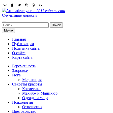
Skip
to
Aromatizaciya.ru
с 2011 года в сети
content
Случайные новости
Найти:
Меню
Главная
Публикации
Политика сайта
О сайте
Карта сайта
Беременность
Здоровье
Йога
Медитация
Секреты красоты
Косметика
Макияж и Маникюр
Одежда и мода
Психология
Отношения
Цветоводство