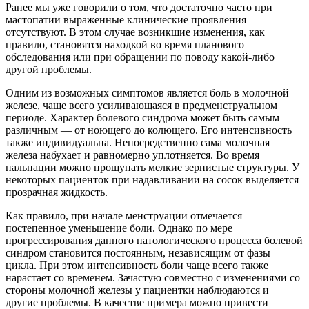
Ранее мы уже говорили о том, что достаточно часто при
мастопатии выраженные клинические проявления
отсутствуют. В этом случае возникшие изменения, как
правило, становятся находкой во время планового
обследования или при обращении по поводу какой-либо
другой проблемы.
Одним из возможных симптомов является боль в молочной
железе, чаще всего усиливающаяся в предменструальном
периоде. Характер болевого синдрома может быть самым
различным — от ноющего до колющего. Его интенсивность
также индивидуальна. Непосредственно сама молочная
железа набухает и равномерно уплотняется. Во время
пальпации можно прощупать мелкие зернистые структуры. У
некоторых пациенток при надавливании на сосок выделяется
прозрачная жидкость.
Как правило, при начале менструации отмечается
постепенное уменьшение боли. Однако по мере
прогрессирования данного патологического процесса болевой
синдром становится постоянным, независящим от фазы
цикла. При этом интенсивность боли чаще всего также
нарастает со временем. Зачастую совместно с изменениями со
стороны молочной железы у пациентки наблюдаются и
другие проблемы. В качестве примера можно привести