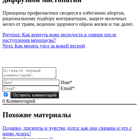
Принципы профилактики сводятся к избеганию абортов,
рациональному подбору контрацепции, защите молочных
желез от травм, ведению здорового образа жизни и так далее.
Навигация
Previous:
Как вернуть коже молодость и сияние после
наступления менопаузы?
по
Next:
Как менять уход за кожей весной
записям
Имя*
Email*
0
Комментарий
Похожие материалы
Подарки, презенты и чувство долга: как они связаны и что с
ними делать?