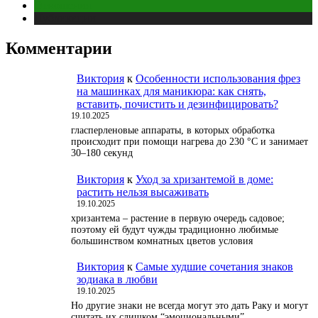
Отношения
Публикации
Комментарии
Виктория
к
Особенности использования фрез
на машинках для маникюра: как снять,
вставить, почистить и дезинфицировать?
19.10.2025
гласперленовые аппараты, в которых обработка
происходит при помощи нагрева до 230 °С и занимает
30–180 секунд
Виктория
к
Уход за хризантемой в доме:
растить нельзя высаживать
19.10.2025
хризантема – растение в первую очередь садовое;
поэтому ей будут чужды традиционно любимые
большинством комнатных цветов условия
Виктория
к
Самые худшие сочетания знаков
зодиака в любви
19.10.2025
Но другие знаки не всегда могут это дать Раку и могут
считать их слишком “эмоциональными”.