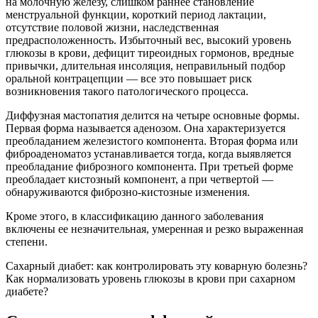
на молочную железу, слишком раннее становление
менструальной функции, короткий период лактации,
отсутствие половой жизни, наследственная
предрасположенность. Избыточный вес, высокий уровень
глюкозы в крови, дефицит тиреоидных гормонов, вредные
привычки, длительная инсоляция, неправильный подбор
оральной контрацепции — все это повышает риск
возникновения такого патологического процесса.
Диффузная мастопатия делится на четыре основные формы.
Первая форма называется аденозом. Она характеризуется
преобладанием железистого компонента. Вторая форма или
фиброаденоматоз устанавливается тогда, когда выявляется
преобладание фиброзного компонента. При третьей форме
преобладает кистозный компонент, а при четвертой —
обнаруживаются фиброзно-кистозные изменения.
Кроме этого, в классификацию данного заболевания
включены ее незначительная, умеренная и резко выраженная
степени.
Сахарный диабет: как контролировать эту коварную болезнь?
Как нормализовать уровень глюкозы в крови при сахарном
диабете?