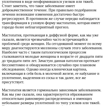
уплотнения в виде неоформившихся узелков или тяжей.
Стоит заметить, что такое заболевание имеет
доброкачественное течение. При правильно подобранном
лечении возникшие изменения достаточно быстро
регрессируют. В противном же случае нередко наблюдается
трансформация в узловую форму мастопатии, которая имеет
гораздо более неблагоприятный прогноз.
Мастопатия, протекающая в диффузной форме, как мы уже
сказали, является чрезвычайно часто встречающейся
проблемой среди женщин. На сегодняшний момент по всему
миру диагностируются миллионы случаев этого заболевания.
Наиболее часто с таким патологическим процессом
сталкиваются молодые женщины в возрасте от двадцати пяти
до тридцати пяти лет. Зачастую данная патология протекает
бессимптомно и обнаруживается случайно при плановом
обследовании. Однако иногда клиническая картина,
включающая в себя боль в молочной железе, ее набухание и
уплотнение, выделения из соска и так далее, все же
присутствует.
Мастопатия является гормонально зависимым заболеванием.
Как мы уже сказали, она характеризуется образованием
относительно равномерно распределенных и имеющих
небольшие размеры уплотнений по типу узелков или тяжей.