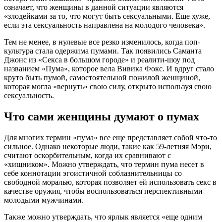
означает, что женщины в данной ситуации являются
«злодейками за то, что могут быть сексуальными. Еще хуже,
если эта сексуальность направлена на молодого человека».
Тем не менее, в нулевые все резко изменилось, когда поп-
культура стала одержима пумами. Так появились Саманта
Джонс из «Секса в большом городе» и реалити-шоу под
названием «Пума», которое вела Вивика Фокс. И вдруг стало
круто быть пумой, самостоятельной пожилой женщиной,
которая могла «вернуть» свою силу, открыто используя свою
сексуальность.
Что сами женщины думают о пумах
Для многих термин «пума» все еще представляет собой что-то
сильное. Однако некоторые люди, такие как 59-летняя Мэри,
считают оскорбительным, когда их сравнивают с
«хищником». Можно утверждать, что термин пума несет в
себе коннотации эгоистичной соблазнительницы со
свободной моралью, которая позволяет ей использовать секс в
качестве оружия, чтобы воспользоваться перспективными
молодыми мужчинами.
Также можно утверждать, что ярлык является «еще одним