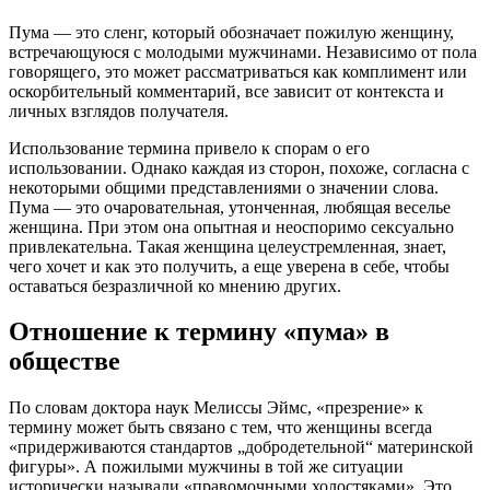
Пума — это сленг, который обозначает пожилую женщину,
встречающуюся с молодыми мужчинами. Независимо от пола
говорящего, это может рассматриваться как комплимент или
оскорбительный комментарий, все зависит от контекста и
личных взглядов получателя.
Использование термина привело к спорам о его
использовании. Однако каждая из сторон, похоже, согласна с
некоторыми общими представлениями о значении слова.
Пума — это очаровательная, утонченная, любящая веселье
женщина. При этом она опытная и неоспоримо сексуально
привлекательна. Такая женщина целеустремленная, знает,
чего хочет и как это получить, а еще уверена в себе, чтобы
оставаться безразличной ко мнению других.
Отношение к термину «пума» в
обществе
По словам доктора наук Мелиссы Эймс, «презрение» к
термину может быть связано с тем, что женщины всегда
«придерживаются стандартов „добродетельной“ материнской
фигуры». А пожилыми мужчины в той же ситуации
исторически называли «правомочными холостяками». Это