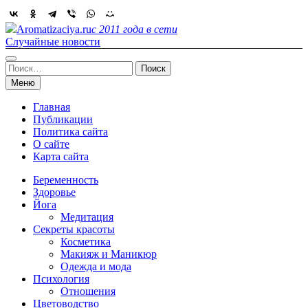
Skip
to
Aromatizaciya.ru
с 2011 года в сети
content
Случайные новости
Найти:
Меню
Главная
Публикации
Политика сайта
О сайте
Карта сайта
Беременность
Здоровье
Йога
Медитация
Секреты красоты
Косметика
Макияж и Маникюр
Одежда и мода
Психология
Отношения
Цветоводство