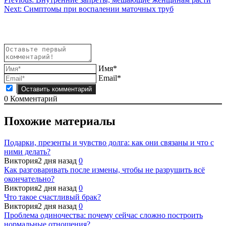
Навигация
Next:
Симптомы при воспалении маточных труб
по
записям
Имя*
Email*
0
Комментарий
Похожие материалы
Подарки, презенты и чувство долга: как они связаны и что с
ними делать?
Виктория
2 дня назад
0
Как разговаривать после измены, чтобы не разрушить всё
окончательно?
Виктория
2 дня назад
0
Что такое счастливый брак?
Виктория
2 дня назад
0
Проблема одиночества: почему сейчас сложно построить
нормальные отношения?