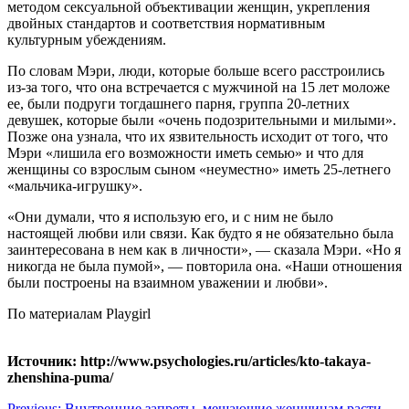
методом сексуальной объективации женщин, укрепления
двойных стандартов и соответствия нормативным
культурным убеждениям.
По словам Мэри, люди, которые больше всего расстроились
из-за того, что она встречается с мужчиной на 15 лет моложе
ее, были подруги тогдашнего парня, группа 20-летних
девушек, которые были «очень подозрительными и милыми».
Позже она узнала, что их язвительность исходит от того, что
Мэри «лишила его возможности иметь семью» и что для
женщины со взрослым сыном «неуместно» иметь 25-летнего
«мальчика-игрушку».
«Они думали, что я использую его, и с ним не было
настоящей любви или связи. Как будто я не обязательно была
заинтересована в нем как в личности», — сказала Мэри. «Но я
никогда не была пумой», — повторила она. «Наши отношения
были построены на взаимном уважении и любви».
По материалам Playgirl
Источник: http://www.psychologies.ru/articles/kto-takaya-
zhenshina-puma/
Previous:
Внутренние запреты, мешающие женщинам расти