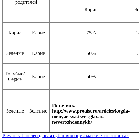
родителей
Карие
З
Карие
Карие
75%
1
Зеленые
Карие
50%
Голубые/
Карие
50%
Серые
Источник:
Зеленые
Зеленые
http://www.proaist.ru/articles/kogda-
menyaetsya-tsvet-glaz-u-
novorozhdennykh/
Навигация
Previous:
Послеродовая субинволюция матки: что это и как