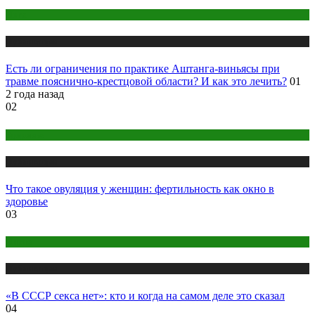
Йога
Публикации
Есть ли ограничения по практике Аштанга-виньясы при
травме пояснично-крестцовой области? И как это лечить?
01
2 года назад
02
Здоровье
Публикации
Что такое овуляция у женщин: фертильность как окно в
здоровье
03
Интим
Публикации
«В СССР секса нет»: кто и когда на самом деле это сказал
04