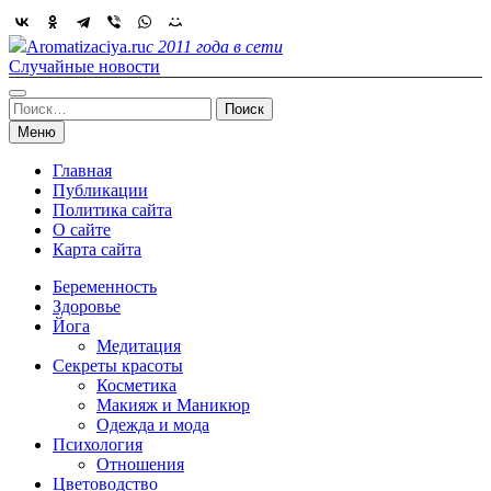
Skip
to
Aromatizaciya.ru
с 2011 года в сети
content
Случайные новости
Найти:
Меню
Главная
Публикации
Политика сайта
О сайте
Карта сайта
Беременность
Здоровье
Йога
Медитация
Секреты красоты
Косметика
Макияж и Маникюр
Одежда и мода
Психология
Отношения
Цветоводство