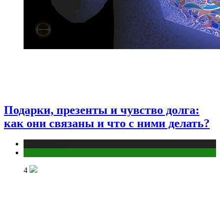
Подарки, презенты и чувство долга:
как они связаны и что с ними делать?
Публикации
Эзотерика
4