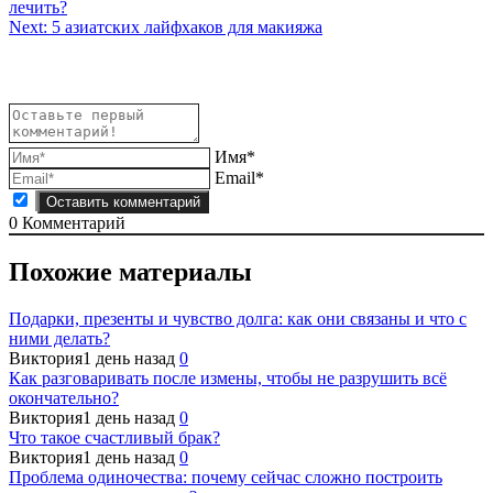
лечить?
по
Next:
5 азиатских лайфхаков для макияжа
записям
Имя*
Email*
0
Комментарий
Похожие материалы
Подарки, презенты и чувство долга: как они связаны и что с
ними делать?
Виктория
1 день назад
0
Как разговаривать после измены, чтобы не разрушить всё
окончательно?
Виктория
1 день назад
0
Что такое счастливый брак?
Виктория
1 день назад
0
Проблема одиночества: почему сейчас сложно построить