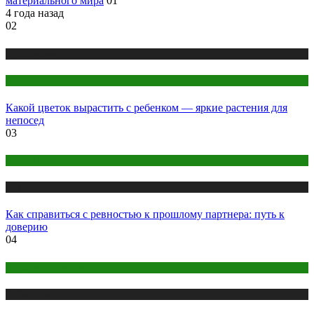
материального мира
01
4 года назад
02
Публикации
Цветоводство
Какой цветок вырастить с ребенком — яркие растения для
непосед
03
Отношения
Публикации
Как справиться с ревностью к прошлому партнера: путь к
доверию
04
Правильное питание
Публикации