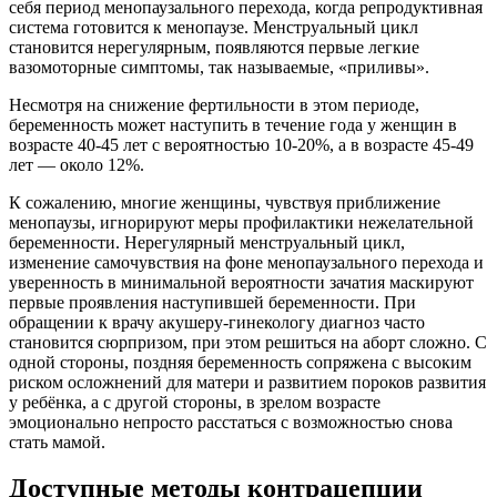
себя период менопаузального перехода, когда репродуктивная
система готовится к менопаузе. Менструальный цикл
становится нерегулярным, появляются первые легкие
вазомоторные симптомы, так называемые, «приливы».
Несмотря на снижение фертильности в этом периоде,
беременность может наступить в течение года у женщин в
возрасте 40-45 лет с вероятностью 10-20%, а в возрасте 45-49
лет — около 12%.
К сожалению, многие женщины, чувствуя приближение
менопаузы, игнорируют меры профилактики нежелательной
беременности. Нерегулярный менструальный цикл,
изменение самочувствия на фоне менопаузального перехода и
уверенность в минимальной вероятности зачатия маскируют
первые проявления наступившей беременности. При
обращении к врачу акушеру-гинекологу диагноз часто
становится сюрпризом, при этом решиться на аборт сложно. С
одной стороны, поздняя беременность сопряжена с высоким
риском осложнений для матери и развитием пороков развития
у ребёнка, а с другой стороны, в зрелом возрасте
эмоционально непросто расстаться с возможностью снова
стать мамой.
Доступные методы контрацепции