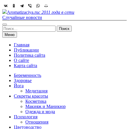
Skip
to
Aromatizaciya.ru
с 2011 года в сети
content
Случайные новости
Найти:
Меню
Главная
Публикации
Политика сайта
О сайте
Карта сайта
Беременность
Здоровье
Йога
Медитация
Секреты красоты
Косметика
Макияж и Маникюр
Одежда и мода
Психология
Отношения
Цветоводство