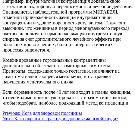
Например, внутриматочная контрацепция доказала свою
эффективность, хорошую переносимость и лечебное действие.
Специалисты, наблюдательной программы МИРАБЕЛЬ
отметили приверженность женщин внутриматочной
контрацепции и удовлетворенность результатом. Также они
выяснили, что женщины в период менопаузального перехода
охотнее используют гормонсодержащую внутриматочную
спираль за счет дополнительного лечебного эффекта при
обильных кровотечениях, боли и гиперпластических
процессах эндометрия.
Комбинированные гормональные контрацептивы
дополнительно облегчают вазомоторные симптомы.
Препараты, содержащие только гестагены, не влияют на
симптомы надвигающейся менопаузы, но устраняют
нарушения менструального цикла.
Если беременность после 40 лет не входит в планы женщины,
то необходимо проконсультироваться с врачом гинекологом,
чтобы подобрать наиболее подходящий метод контрацепции.
Навигация
Previous:
Йога для здоровой поясницы
Next:
Как сохранить красоту и здоровье женской груди?
по
записям