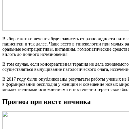
Выбор тактики лечения будет зависеть от разновидности патол
пациентки и так далее. Чаще всего в гинекологии при малых р
оральные контрацептивы, витамины, гомеопатические средств
вплоть до полного исчезновения.
В том случае, если консервативная терапия не дала ожидаемог
осуществляться вылущивание патологического очага, иссечени
В 2017 году были опубликованы результаты работы ученых из
в формировании бесплодия у женщин и освещение новых миров
множественными осложнениями и постепенно теряет свою былу
Прогноз при кисте яичника