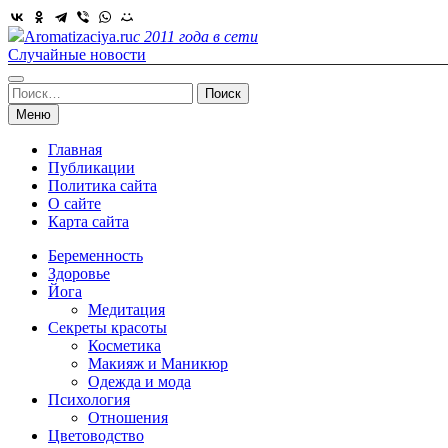
Skip
to
Aromatizaciya.ru
с 2011 года в сети
content
Случайные новости
Найти:
Меню
Главная
Публикации
Политика сайта
О сайте
Карта сайта
Беременность
Здоровье
Йога
Медитация
Секреты красоты
Косметика
Макияж и Маникюр
Одежда и мода
Психология
Отношения
Цветоводство