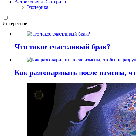
Астрология и Эзотерика
Эзотерика
Интересное
Что такое счастливый брак?
Как разговаривать после измены, ч