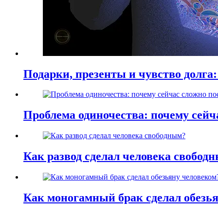
Подарки, презенты и чувство долга:
Проблема одиночества: почему сей
Как развод сделал человека свобод
Как моногамный брак сделал обезь