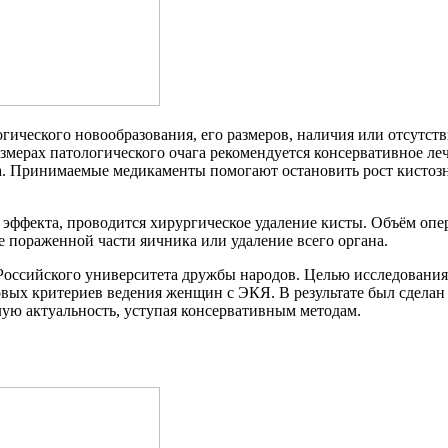
огического новообразования, его размеров, наличия или отсутст
азмерах патологического очага рекомендуется консервативное л
а. Принимаемые медикаменты помогают остановить рост кистозн
о эффекта, проводится хирургическое удаление кисты. Объём оп
е пораженной части яичника или удаление всего органа.
 Российского университета дружбы народов. Целью исследовани
ых критериев ведения женщин с ЭКЯ. В результате был сделан 
ю актуальность, уступая консервативным методам.