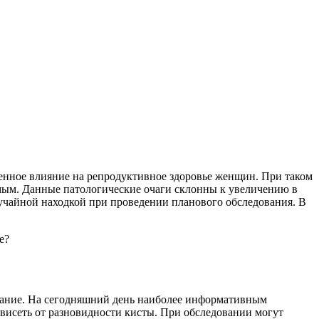
енное влияние на репродуктивное здоровье женщин. При таком
мым. Данные патологические очаги склонны к увеличению в
лучайной находкой при проведении планового обследования. В
е?
ование. На сегодняшний день наиболее информативным
зависеть от разновидности кисты. При обследовании могут