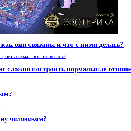
 как они связаны и что с ними делать?
час сложно построить нормальные отнош
ным?
яну человеком?