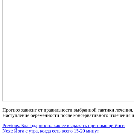
Прогноз зависит от правильности выбранной тактики лечения,
Наступление беременности после консервативного излечения и
Навигация
Previous:
Благодарность: как ее выражать при помощи йоги
Next:
Йога с утра, когда есть всего 15-20 минут