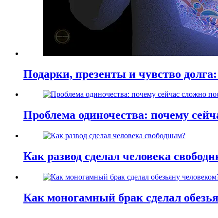
Подарки, презенты и чувство долга:
Проблема одиночества: почему сей
Как развод сделал человека свобод
Как моногамный брак сделал обезь