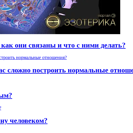
 как они связаны и что с ними делать?
час сложно построить нормальные отнош
ным?
яну человеком?