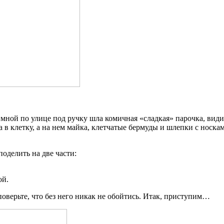
ной по улице под ручку шла комичная «cладкая» парочка, видим
в клетку, а на нем майка, клетчатые бермуды и шлепки с носкам
оделить на две части:
ой.
оверьте, что без него никак не обойтись. Итак, приступим…