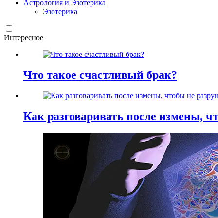
Астрология и Эзотерика
Эзотерика
Интересное
Что такое счастливый брак?
Как разговаривать после измены, ч