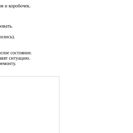
в и коробочек.
овать.
ились).
елое состояние.
авят ситуацию.
ремонту.