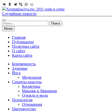
Skip
to
Aromatizaciya.ru
с 2011 года в сети
content
Случайные новости
Найти:
Меню
Главная
Публикации
Политика сайта
О сайте
Карта сайта
Беременность
Здоровье
Йога
Медитация
Секреты красоты
Косметика
Макияж и Маникюр
Одежда и мода
Психология
Отношения
Цветоводство