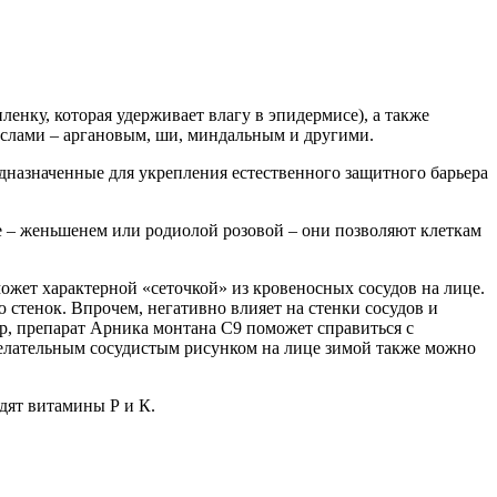
енку, которая удерживает влагу в эпидермисе), а также
слами – аргановым, ши, миндальным и другими.
назначенные для укрепления естественного защитного барьера
ве – женьшенем или родиолой розовой – они позволяют клеткам
ожет характерной «сеточкой» из кровеносных сосудов на лице.
 стенок. Впрочем, негативно влияет на стенки сосудов и
р, препарат Арника монтана С9 поможет справиться с
елательным сосудистым рисунком на лице зимой также можно
дят витамины Р и К.