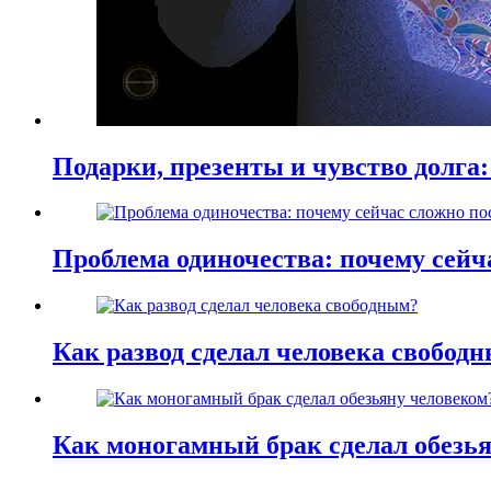
Подарки, презенты и чувство долга:
Проблема одиночества: почему сей
Как развод сделал человека свобод
Как моногамный брак сделал обезь