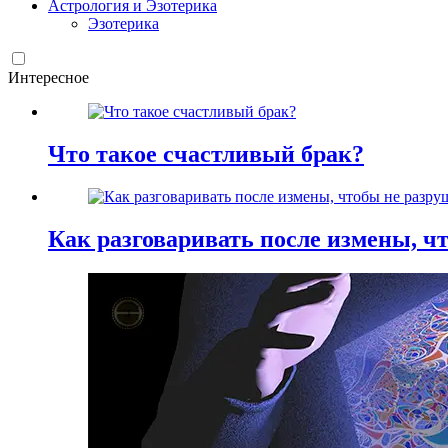
Астрология и Эзотерика
Эзотерика
Интересное
Что такое счастливый брак?
Как разговаривать после измены, ч