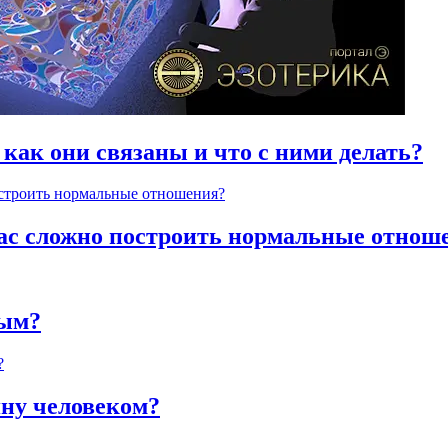
 как они связаны и что с ними делать?
час сложно построить нормальные отнош
ным?
яну человеком?