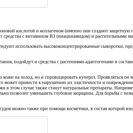
оновой кислотой и коллагеном (именно они создают защитную пл
 средства с витамином B3 (ниацинамидом) и растительными ма
ндуют использовать высококонцентрированные сыворотки, пред
тания, подойдут и средства с растениями-адаптогенами в соста
кожи на холод, но и спровоцировать купероз. Проявляться он м
что может привести к нарушению их эластичности и повреждению
и в этом случае также станут натуральные препараты. Наприме
льно позволит уменьшить глубокие морщины. Для борьбы с неж
судов можно также при помощи косметики, в состав которой вхо