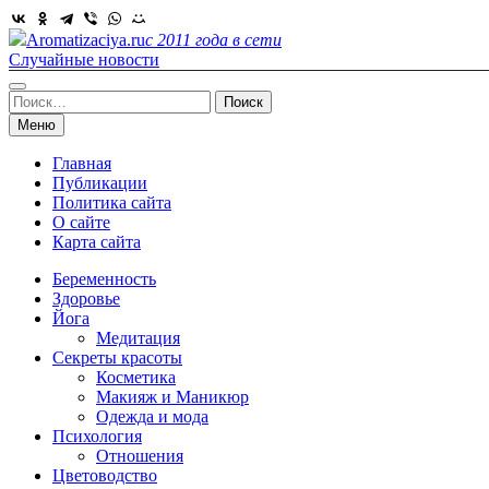
Skip
to
Aromatizaciya.ru
с 2011 года в сети
content
Случайные новости
Найти:
Меню
Главная
Публикации
Политика сайта
О сайте
Карта сайта
Беременность
Здоровье
Йога
Медитация
Секреты красоты
Косметика
Макияж и Маникюр
Одежда и мода
Психология
Отношения
Цветоводство