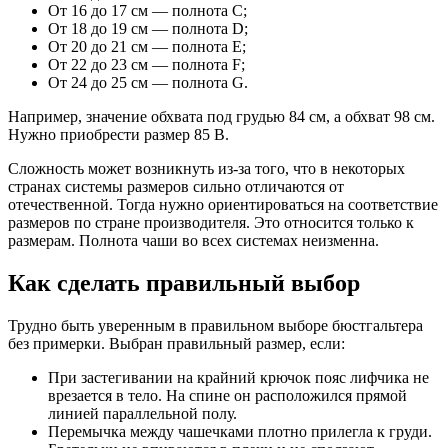
От 16 до 17 см — полнота C;
От 18 до 19 см — полнота D;
От 20 до 21 см — полнота E;
От 22 до 23 см — полнота F;
От 24 до 25 см — полнота G.
Например, значение обхвата под грудью 84 см, а обхват 98 см.
Нужно приобрести размер 85 B.
Сложность может возникнуть из-за того, что в некоторых
странах системы размеров сильно отличаются от
отечественной. Тогда нужно ориентироваться на соответствие
размеров по стране производителя. Это относится только к
размерам. Полнота чаши во всех системах неизменна.
Как сделать правильный выбор
Трудно быть уверенным в правильном выборе бюстгальтера
без примерки. Выбран правильный размер, если:
При застегивании на крайний крючок пояс лифчика не
врезается в тело. На спине он расположился прямой
линией параллельной полу.
Перемычка между чашечками плотно прилегла к груди.