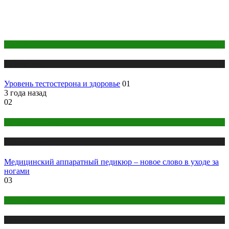
Здоровье
Публикации
Уровень тестостерона и здоровье
01
3 года назад
02
Макияж и Маникюр
Публикации
Медицинский аппаратный педикюр – новое слово в уходе за
ногами
03
Медитация
Публикации