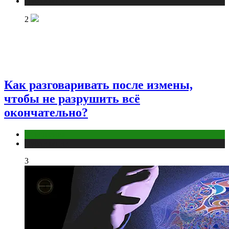
Публикации
2
Как разговаривать после измены,
чтобы не разрушить всё
окончательно?
Отношения
Публикации
3