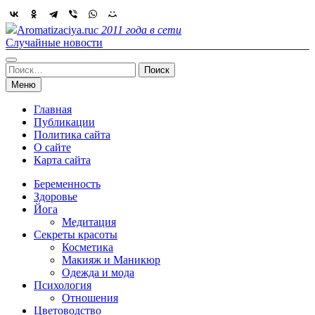
Skip
to
Aromatizaciya.ru
с 2011 года в сети
content
Случайные новости
Найти:
Меню
Главная
Публикации
Политика сайта
О сайте
Карта сайта
Беременность
Здоровье
Йога
Медитация
Секреты красоты
Косметика
Макияж и Маникюр
Одежда и мода
Психология
Отношения
Цветоводство