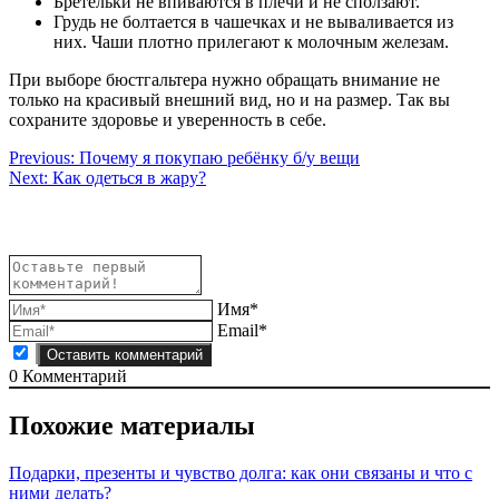
Бретельки не впиваются в плечи и не сползают.
Грудь не болтается в чашечках и не вываливается из
них. Чаши плотно прилегают к молочным железам.
При выборе бюстгальтера нужно обращать внимание не
только на красивый внешний вид, но и на размер. Так вы
сохраните здоровье и уверенность в себе.
Навигация
Previous:
Почему я покупаю ребёнку б/у вещи
Next:
Как одеться в жару?
по
записям
Имя*
Email*
0
Комментарий
Похожие материалы
Подарки, презенты и чувство долга: как они связаны и что с
ними делать?