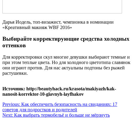
Дарья Иодель, топ-визажист, чемпионка в номинации
«Креативный макияж WBF 2016»
Выбирайте корректирующие средства холодных
оттенков
Для корректировки скул многие девушки выбирают темные и
при этом теплые цвета. Но для холодного цветотипа славянок
они играют против. Для нас актуальны подтоны без рыжей
растушевки.
Источник: http://beautyhack.ru/krasota/makiyazh/kak-
nanosit-korrektor-10-glavnyh-layfhakov
Навигация
Previous:
Как обеспечить безопасность на свиданиях: 17
советов для подростков и родителей
по
Next:
Как выбрать термобельё и больше не мёрзнуть
записям