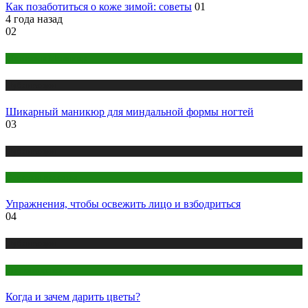
Как позаботиться о коже зимой: советы
01
4 года назад
02
Макияж и Маникюр
Публикации
Шикарный маникюр для миндальной формы ногтей
03
Публикации
Секреты красоты
Упражнения, чтобы освежить лицо и взбодриться
04
Публикации
Цветоводство
Когда и зачем дарить цветы?