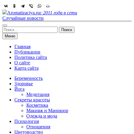
Skip
to
Aromatizaciya.ru
с 2011 года в сети
content
Случайные новости
Найти:
Меню
Главная
Публикации
Политика сайта
О сайте
Карта сайта
Беременность
Здоровье
Йога
Медитация
Секреты красоты
Косметика
Макияж и Маникюр
Одежда и мода
Психология
Отношения
Цветоводство