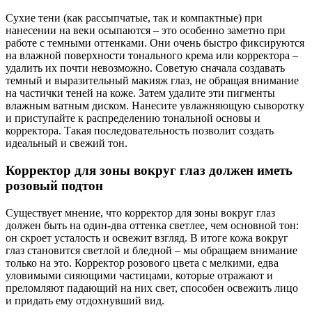
Сухие тени (как рассыпчатые, так и компактные) при
нанесении на веки осыпаются – это особенно заметно при
работе с темными оттенками. Они очень быстро фиксируются
на влажной поверхности тонального крема или корректора –
удалить их почти невозможно. Советую сначала создавать
темный и выразительный макияж глаз, не обращая внимание
на частички теней на коже. Затем удалите эти пигменты
влажным ватным диском. Нанесите увлажняющую сыворотку
и приступайте к распределению тональной основы и
корректора. Такая последовательность позволит создать
идеальный и свежий тон.
Корректор для зоны вокруг глаз должен иметь
розовый подтон
Существует мнение, что корректор для зоны вокруг глаз
должен быть на один-два оттенка светлее, чем основной тон:
он скроет усталость и освежит взгляд. В итоге кожа вокруг
глаз становится светлой и бледной – мы обращаем внимание
только на это. Корректор розового цвета с мелкими, едва
уловимыми сияющими частицами, которые отражают и
преломляют падающий на них свет, способен освежить лицо
и придать ему отдохнувший вид.