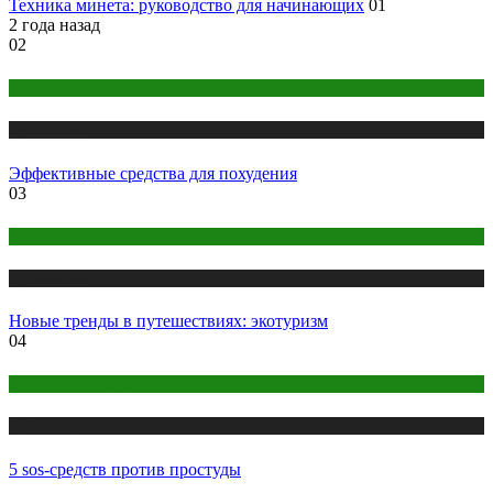
Техника минета: руководство для начинающих
01
2 года назад
02
Правильное питание
Публикации
Эффективные средства для похудения
03
Йога
Публикации
Новые тренды в путешествиях: экотуризм
04
Макияж и Маникюр
Публикации
5 sos-средств против простуды