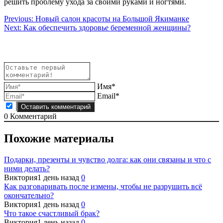
решить проблему ухода за своими руками и ногтями.
Навигация
Previous:
Новый салон красоты на Большой Якиманке
Next:
Как обеспечить здоровье беременной женщины?
по
записям
Имя*
Email*
0
Комментарий
Похожие материалы
Подарки, презенты и чувство долга: как они связаны и что с
ними делать?
Виктория
1 день назад
0
Как разговаривать после измены, чтобы не разрушить всё
окончательно?
Виктория
1 день назад
0
Что такое счастливый брак?
Виктория
1 день назад
0