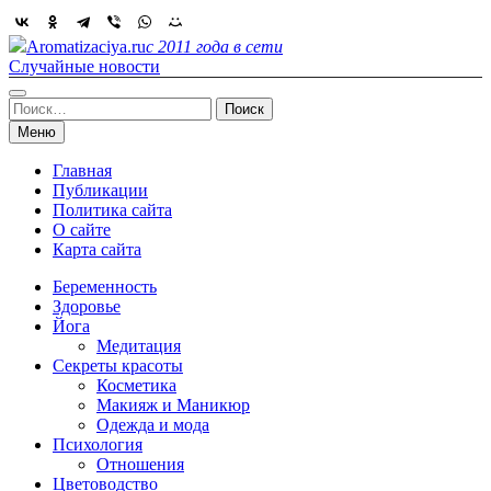
Skip
to
Aromatizaciya.ru
с 2011 года в сети
content
Случайные новости
Найти:
Меню
Главная
Публикации
Политика сайта
О сайте
Карта сайта
Беременность
Здоровье
Йога
Медитация
Секреты красоты
Косметика
Макияж и Маникюр
Одежда и мода
Психология
Отношения
Цветоводство