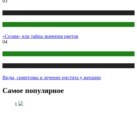
03
Публикации
Цветоводство
«Селам» или тайна значения цветов
04
Здоровье
Публикации
Виды, симптомы и лечение цистита у женщин
Самое популярное
1