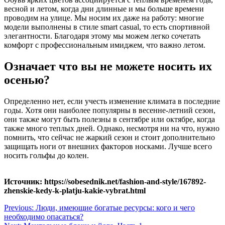
весной и летом, когда дни длинные и мы больше времени
проводим на улице. Мы носим их даже на работу: многие
модели выполнены в стиле smart casual, то есть спортивной
элегантности. Благодаря этому мы можем легко сочетать
комфорт с профессиональным имиджем, что важно летом.
Означает что вы не можете носить их
осенью?
Определенно нет, если учесть изменение климата в последние
годы. Хотя они наиболее популярны в весенне-летний сезон,
они также могут быть полезны в сентябре или октябре, когда
также много теплых дней. Однако, несмотря ни на что, нужно
помнить, что сейчас не жаркий сезон и стоит дополнительно
защищать ноги от внешних факторов носками. Лучше всего
носить гольфы до колен.
Источник: https://sobesednik.net/fashion-and-style/167892-
zhenskie-kedy-k-platju-kakie-vybrat.html
Навигация
Previous:
Люди, имеющие богатые ресурсы: кого и чего
необходимо опасаться?
по