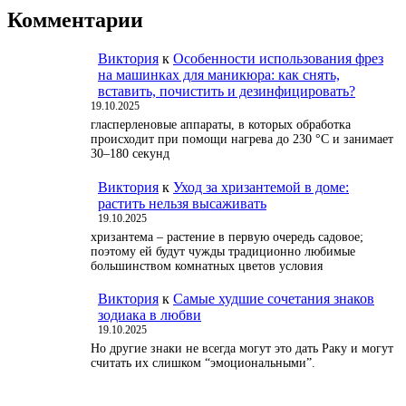
Комментарии
Виктория
к
Особенности использования фрез
на машинках для маникюра: как снять,
вставить, почистить и дезинфицировать?
19.10.2025
гласперленовые аппараты, в которых обработка
происходит при помощи нагрева до 230 °С и занимает
30–180 секунд
Виктория
к
Уход за хризантемой в доме:
растить нельзя высаживать
19.10.2025
хризантема – растение в первую очередь садовое;
поэтому ей будут чужды традиционно любимые
большинством комнатных цветов условия
Виктория
к
Самые худшие сочетания знаков
зодиака в любви
19.10.2025
Но другие знаки не всегда могут это дать Раку и могут
считать их слишком “эмоциональными”.