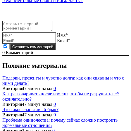
Next:
Ментальные блоки и йога. Часть 1
записям
Имя*
Email*
0
Комментарий
Похожие материалы
Подарки, презенты и чувство долга: как они связаны и что с
ними делать?
Виктория
47 минут назад
0
Как разговаривать после измены, чтобы не разрушить всё
окончательно?
Виктория
47 минут назад
0
Что такое счастливый брак?
Виктория
47 минут назад
0
Проблема одиночества: почему сейчас сложно построить
нормальные отношения?
Виктория
3 месяца назад
0