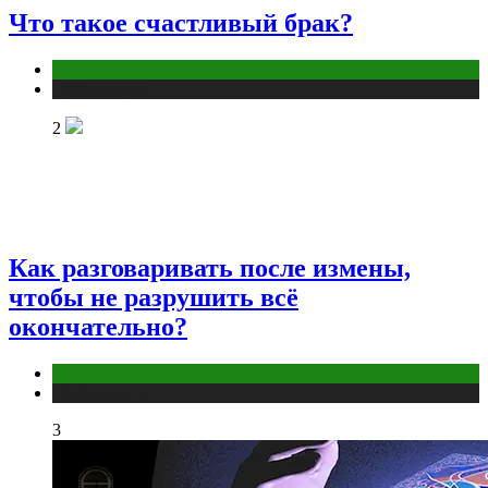
Что такое счастливый брак?
Отношения
Публикации
2
Как разговаривать после измены,
чтобы не разрушить всё
окончательно?
Отношения
Публикации
3