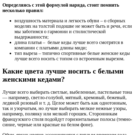
Определяясь с этой формулой наряда, стоит помнить
несколько правил:
воздушность материала и легкость обуви – о сборных
моделях на толстой подошве не может быть и речи, если
мы заботимся о гармонии и стилистической
выдержанности;
длина платья – белые кеды лучше всего смотрятся в
компании с платьями длины миди;
тип выреза – типично спортивные белые женские кеды
лучше всего носить с топом со встроенным вырезом.
Какие цвета лучше носить с белыми
женскими кедами?
Лучше всего выбирать светлые, выбеленные, пастельные тона
— например, светло-голубой, мятный, кремовый, бежевый,
ледяной розовый и т. д. Целое может быть как однотонным,
так и узорчатым, но лучше выбирать мелкие нежные узоры,
например, полянку или мелкий горошек. Сторонникам
французского стиля подойдут горизонтальные полосы (темно-
синие, черные или красные на белом фоне).
Обувь ярких цветов ассоциируется с теплым временем года,