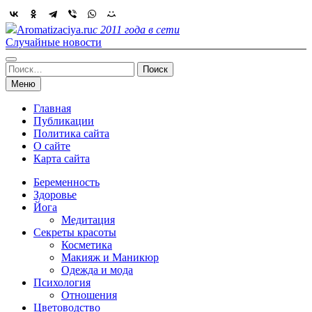
Skip
to
Aromatizaciya.ru
с 2011 года в сети
content
Случайные новости
Найти:
Меню
Главная
Публикации
Политика сайта
О сайте
Карта сайта
Беременность
Здоровье
Йога
Медитация
Секреты красоты
Косметика
Макияж и Маникюр
Одежда и мода
Психология
Отношения
Цветоводство