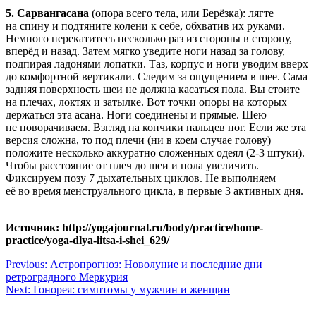
5. Сарвангасана
(опора всего тела, или Берёзка): лягте
на спину и подтяните колени к себе, обхватив их руками.
Немного перекатитесь несколько раз из стороны в сторону,
вперёд и назад. Затем мягко уведите ноги назад за голову,
подпирая ладонями лопатки. Таз, корпус и ноги уводим вверх
до комфортной вертикали. Следим за ощущением в шее. Сама
задняя поверхность шеи не должна касаться пола. Вы стоите
на плечах, локтях и затылке. Вот точки опоры на которых
держаться эта асана. Ноги соединены и прямые. Шею
не поворачиваем. Взгляд на кончики пальцев ног. Если же эта
версия сложна, то под плечи (ни в коем случае голову)
положите несколько аккуратно сложенных одеял (2-3 штуки).
Чтобы расстояние от плеч до шеи и пола увеличить.
Фиксируем позу 7 дыхательных циклов. Не выполняем
её во время менструального цикла, в первые 3 активных дня.
Источник: http://yogajournal.ru/body/practice/home-
practice/yoga-dlya-litsa-i-shei_629/
Навигация
Previous:
Астропрогноз: Новолуние и последние дни
ретроградного Меркурия
по
Next:
Гонорея: симптомы у мужчин и женщин
записям