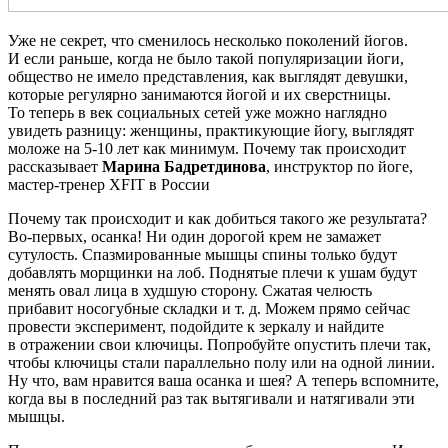
Уже не секрет, что сменилось несколько поколений йогов.
И если раньше, когда не было такой популяризации йоги,
общество не имело представления, как выглядят девушки,
которые регулярно занимаются йогой и их сверстницы.
То теперь в век социальных сетей уже можно наглядно
увидеть разницу: женщины, практикующие йогу, выглядят
моложе на 5-10 лет как минимум. Почему так происходит
рассказывает
Марина Бадретдинова
, инструктор по йоге,
мастер-тренер XFIT в России
Почему так происходит и как добиться такого же результата?
Во-первых, осанка! Ни один дорогой крем не замажет
сутулость. Спазмированные мышцы спины только будут
добавлять морщинки на лоб. Поднятые плечи к ушам будут
менять овал лица в худшую сторону. Сжатая челюсть
прибавит носогубные складки и т. д. Можем прямо сейчас
провести эксперимент, подойдите к зеркалу и найдите
в отражении свои ключицы. Попробуйте опустить плечи так,
чтобы ключицы стали параллельно полу или на одной линии.
Ну что, вам нравится ваша осанка и шея? А теперь вспомните,
когда вы в последний раз так вытягивали и натягивали эти
мышцы.