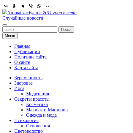
Skip
to
Aromatizaciya.ru
с 2011 года в сети
content
Случайные новости
Найти:
Меню
Главная
Публикации
Политика сайта
О сайте
Карта сайта
Беременность
Здоровье
Йога
Медитация
Секреты красоты
Косметика
Макияж и Маникюр
Одежда и мода
Психология
Отношения
Цветоводство