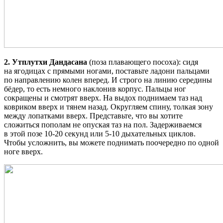
2. Утплутхи Дандасана
(поза плавающего посоха): сидя
на ягодицах с прямыми ногами, поставьте ладони пальцами
по направлению колен вперед. И строго на линию середины
бёдер, то есть немного наклонив корпус. Пальцы ног
сокращены и смотрят вверх. На выдох поднимаем таз над
ковриком вверх и тянем назад. Округляем спину, толкая зону
между лопатками вверх. Представьте, что вы хотите
сложиться пополам не опуская таз на пол. Задерживаемся
в этой позе 10-20 секунд или 5-10 дыхательных циклов.
Чтобы усложнить, вы можете поднимать поочередно по одной
ноге вверх.