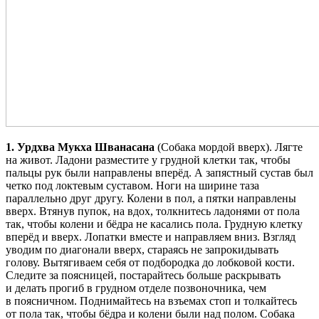
1. Урдхва Мукха Шванасана
(Собака мордой вверх). Лягте
на живот. Ладони разместите у грудной клетки так, чтобы
пальцы рук были направлены вперёд. А запястный сустав был
четко под локтевым суставом. Ноги на ширине таза
параллельно друг другу. Колени в пол, а пятки направлены
вверх. Втянув пупок, на вдох, толкнитесь ладонями от пола
так, чтобы колени и бёдра не касались пола. Грудную клетку
вперёд и вверх. Лопатки вместе и направляем вниз. Взгляд
уводим по диагонали вверх, стараясь не запрокидывать
голову. Вытягиваем себя от подбородка до лобковой кости.
Следите за поясницей, постарайтесь больше раскрывать
и делать прогиб в грудном отделе позвоночника, чем
в поясничном. Поднимайтесь на взъемах стоп и толкайтесь
от пола так, чтобы бёдра и колени были над полом. Собака