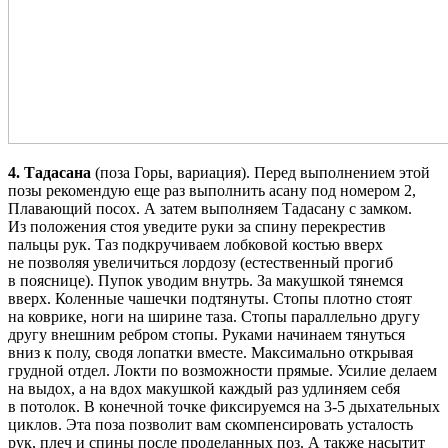
4. Тадасана
(поза Горы, вариация). Перед выполнением этой
позы рекомендую еще раз выполнить асану под номером 2,
Плавающий посох. А затем выполняем Тадасану с замком.
Из положения стоя уведите руки за спину перекрестив
пальцы рук. Таз подкручиваем лобковой костью вверх
не позволяя увеличиться лордозу (естественный прогиб
в пояснице). Пупок уводим внутрь. За макушкой тянемся
вверх. Коленные чашечки подтянуты. Стопы плотно стоят
на коврике, ноги на ширине таза. Стопы параллельно другу
другу внешним ребром стопы. Руками начинаем тянуться
вниз к полу, сводя лопатки вместе. Максимально открывая
грудной отдел. Локти по возможности прямые. Усилие делаем
на выдох, а на вдох макушкой каждый раз удлиняем себя
в потолок. В конечной точке фиксируемся на 3-5 дыхательных
циклов. Эта поза позволит вам скомпенсировать усталость
рук, плеч и спины после проделанных поз. А также насытит