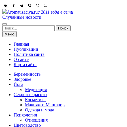
Skip
to
Aromatizaciya.ru
с 2011 года в сети
content
Случайные новости
Найти:
Меню
Главная
Публикации
Политика сайта
О сайте
Карта сайта
Беременность
Здоровье
Йога
Медитация
Секреты красоты
Косметика
Макияж и Маникюр
Одежда и мода
Психология
Отношения
Цветоводство