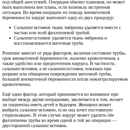
под общей анестезией. Операция обычно плановая, но может
быть выполнена вне плана, если возникла экстренная
ситуация. Во время операции по поводу внематочной
беременности хирург выполнит одну из двух процедур:
Сальпингэктомия: ткань эмбриона удаляется вместе с
частью или всей фаллопиевой трубой.
Сальпингостомия: удаляется ткань эмбриона и
восстанавливается маточная труба.
Решение зависит от ряда факторов, включая состояние трубы,
срок внематочной беременности, наличие кровотечения, а
также удобство или предпочтения хирурга. В частности,
сальпингэктомия, а не сальпингостомия, показана при
разрыве или обширном повреждении маточной трубы,
большой внематочной беременности и/или неконтролируемом
кровотечении.
Ещё один фактор, который принимается во внимание при
выборе между двумя операциями, заключается в том, желает
ли пациентка иметь детей в будущем. Женщина может
выбрать сальпингэктомию, если она хочет постоянную
стерилизацию. В этом случае хирург может удалить обе
фаллопиевы трубы во время одной и той же операции —
двусторонней сальпингэктомии.