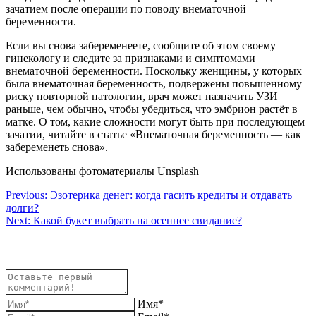
зачатием после операции по поводу внематочной
беременности.
Если вы снова забеременеете, сообщите об этом своему
гинекологу и следите за признаками и симптомами
внематочной беременности. Поскольку женщины, у которых
была внематочная беременность, подвержены повышенному
риску повторной патологии, врач может назначить УЗИ
раньше, чем обычно, чтобы убедиться, что эмбрион растёт в
матке. О том, какие сложности могут быть при последующем
зачатии, читайте в статье «Внематочная беременность — как
забеременеть снова».
Использованы фотоматериалы Unsplash
Навигация
Previous:
Эзотерика денег: когда гасить кредиты и отдавать
долги?
по
Next:
Какой букет выбрать на осеннее свидание?
записям
Имя*