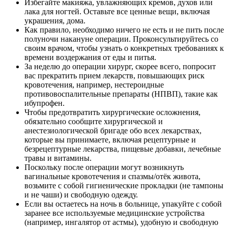
Избегайте макияжа, увлажняющих кремов, духов или
лака для ногтей. Оставьте все ценные вещи, включая
украшения, дома.
Как правило, необходимо ничего не есть и не пить после
полуночи накануне операции. Проконсультируйтесь со
своим врачом, чтобы узнать о конкретных требованиях к
времени воздержания от еды и питья.
За неделю до операции хирург, скорее всего, попросит
вас прекратить прием лекарств, повышающих риск
кровотечения, например, нестероидные
противовоспалительные препараты (НПВП), такие как
ибупрофен.
Чтобы предотвратить хирургические осложнения,
обязательно сообщите хирургической и
анестезиологической бригаде обо всех лекарствах,
которые вы принимаете, включая рецептурные и
безрецептурные лекарства, пищевые добавки, лечебные
травы и витамины.
Поскольку после операции могут возникнуть
вагинальные кровотечения и спазмы/отёк живота,
возьмите с собой гигиенические прокладки (не тампоны
и не чаши) и свободную одежду.
Если вы остаетесь на ночь в больнице, упакуйте с собой
заранее все используемые медицинские устройства
(например, ингалятор от астмы), удобную и свободную