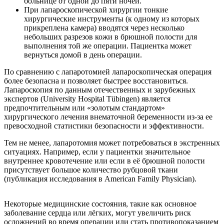
больнице от одной до пяти ночей.
При лапароскопической хирургии тонкие
хирургические инструменты (к одному из которых
прикреплена камера) вводятся через несколько
небольших разрезов кожи в брюшной полости для
выполнения той же операции. Пациентка может
вернуться домой в день операции.
По сравнению с лапаротомией лапароскопическая операция
более безопасна и позволяет быстрее восстановиться.
Лапароскопия по данным отечественных и зарубежных
экспертов (University Hospital Tübingen) является
предпочтительным или «золотым стандартом»
хирургического лечения внематочной беременности из-за ее
превосходной статистики безопасности и эффективности.
Тем не менее, лапаротомия может потребоваться в экстренных
ситуациях. Например, если у пациентки значительное
внутреннее кровотечение или если в её брюшной полости
присутствует большое количество рубцовой ткани
(публикация исследования в American Family Physician).
Некоторые медицинские состояния, такие как основное
заболевание сердца или лёгких, могут увеличить риск
осложнений во время операции или стать противопоказанием