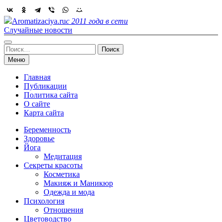
Skip
to
Aromatizaciya.ru
с 2011 года в сети
content
Случайные новости
Найти:
Меню
Главная
Публикации
Политика сайта
О сайте
Карта сайта
Беременность
Здоровье
Йога
Медитация
Секреты красоты
Косметика
Макияж и Маникюр
Одежда и мода
Психология
Отношения
Цветоводство