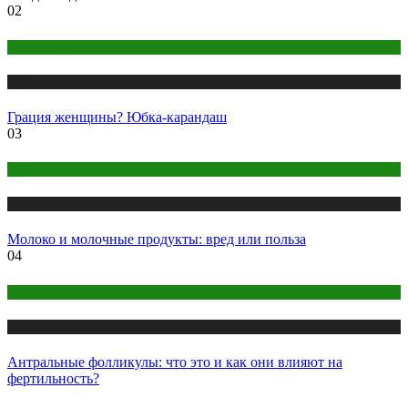
02
Одежда и мода
Публикации
Грация женщины? Юбка-карандаш
03
Правильное питание
Публикации
Молоко и молочные продукты: вред или польза
04
Здоровье
Публикации
Антральные фолликулы: что это и как они влияют на
фертильность?