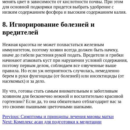
менять цвет в зависимости от кислотности почвы. При этом
для основной подкормки придется выбрать удобрение с
низким содержанием фосфора и высоким содержанием калия.
8. Игнорирование болезней и
вредителей
Нежная красотка не может похвастаться железным
иммунитетом, поэтому хозяин всегда должен быть начеку,
иначе до гибели растения рукой подать. Вредители и грибки
начинают атаковать куст при нарушении условий содержания,
поэтому первым делом, соблюдаем все озвученные выше
правила. Но если уж неприятность случилась, немедленно
берем в руки фунгициды (от болезней) или инсектициды (от
насекомых) и за дело.
Ну что, готовы стать самым внимательным и заботливым
хозяином для бесконечно нежной и восхитительно красивой
гортензии? Если да, то она обязательно отблагодарит вас за
это своими пышными цветочными шапками.
Навигация
Previous:
Симптомы и принципы лечения миомы матки
Next:
Комплекс асан для подготовки к медитации
по