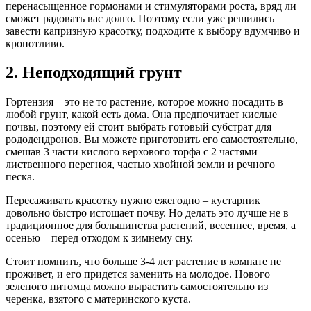
перенасыщенное гормонами и стимуляторами роста, вряд ли
сможет радовать вас долго. Поэтому если уже решились
завести капризную красотку, подходите к выбору вдумчиво и
кропотливо.
2. Неподходящий грунт
Гортензия – это не то растение, которое можно посадить в
любой грунт, какой есть дома. Она предпочитает кислые
почвы, поэтому ей стоит выбрать готовый субстрат для
рододендронов. Вы можете приготовить его самостоятельно,
смешав 3 части кислого верхового торфа с 2 частями
лиственного перегноя, частью хвойной земли и речного
песка.
Пересаживать красотку нужно ежегодно – кустарник
довольно быстро истощает почву. Но делать это лучше не в
традиционное для большинства растений, весеннее, время, а
осенью – перед отходом к зимнему сну.
Стоит помнить, что больше 3-4 лет растение в комнате не
проживет, и его придется заменить на молодое. Нового
зеленого питомца можно вырастить самостоятельно из
черенка, взятого с материнского куста.