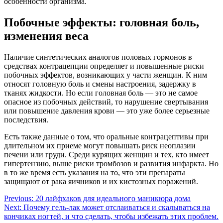
особенности организма.
Побочные эффекты: головная боль,
изменения веса
Наличие синтетических аналогов половых гормонов в
средствах контрацепции определяет и повышенные риски
побочных эффектов, возникающих у части женщин. К ним
относят головную боль и смены настроения, задержку в
тканях жидкости. Но если головная боль — это не самое
опасное из побочных действий, то нарушение свертывания
или повышение давления крови — это уже более серьезные
последствия.
Есть также данные о том, что оральные контрацептивы при
длительном их приеме могут повышать риск неоплазии
печени или груди. Среди курящих женщин и тех, кто имеет
гипертензию, выше риски тромбозов и развития инфаркта. Но
в то же время есть указания на то, что эти препараты
защищают от рака яичников и их кистозных поражений.
Навигация
Previous:
20 лайфхаков для идеального маникюра дома
Next:
Почему гель-лак может отслаиваться и скалываться на
по
кончиках ногтей, и что сделать, чтобы избежать этих проблем.