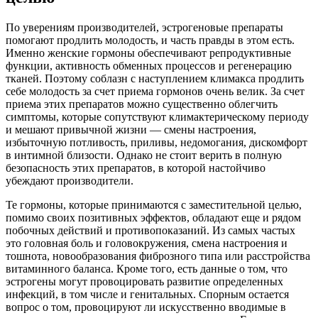
По уверениям производителей, эстрогеновые препараты
помогают продлить молодость, и часть правды в этом есть.
Именно женские гормоны обеспечивают репродуктивные
функции, активность обменных процессов и регенерацию
тканей. Поэтому соблазн с наступлением климакса продлить
себе молодость за счет приема гормонов очень велик. За счет
приема этих препаратов можно существенно облегчить
симптомы, которые сопутствуют климактерическому периоду
и мешают привычной жизни — смены настроения,
избыточную потливость, приливы, недомогания, дискомфорт
в интимной близости. Однако не стоит верить в полную
безопасность этих препаратов, в которой настойчиво
убеждают производители.
Те гормоны, которые принимаются с заместительной целью,
помимо своих позитивных эффектов, обладают еще и рядом
побочных действий и противопоказаний. Из самых частых
это головная боль и головокружения, смена настроения и
тошнота, новообразования фиброзного типа или расстройства
витаминного баланса. Кроме того, есть данные о том, что
эстрогены могут провоцировать развитие определенных
инфекций, в том числе и генитальных. Спорным остается
вопрос о том, провоцируют ли искусственно вводимые в