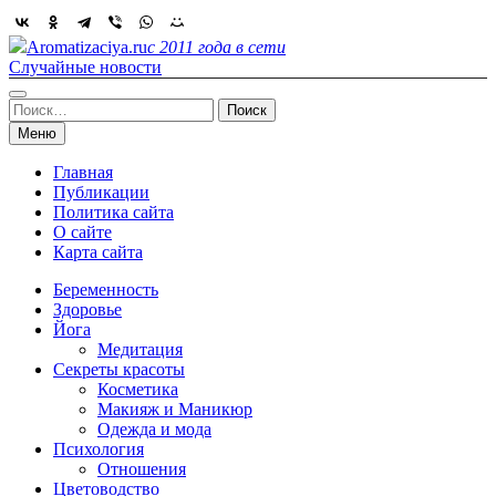
Skip
to
Aromatizaciya.ru
с 2011 года в сети
content
Случайные новости
Найти:
Меню
Главная
Публикации
Политика сайта
О сайте
Карта сайта
Беременность
Здоровье
Йога
Медитация
Секреты красоты
Косметика
Макияж и Маникюр
Одежда и мода
Психология
Отношения
Цветоводство