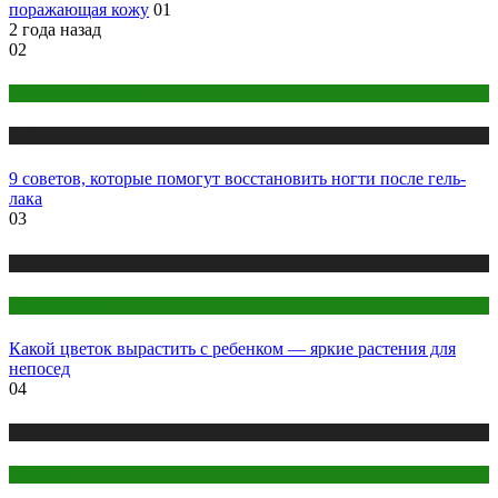
поражающая кожу
01
2 года назад
02
Макияж и Маникюр
Публикации
9 советов, которые помогут восстановить ногти после гель-
лака
03
Публикации
Цветоводство
Какой цветок вырастить с ребенком — яркие растения для
непосед
04
Публикации
Эзотерика