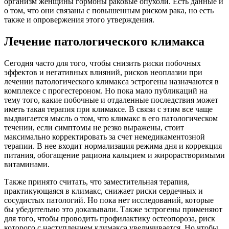
организм женщины гормоны раковые опухоли. Есть данные и
о том, что они связаны с повышенным риском рака, но есть
также и опровержения этого утверждения.
Лечение патологического климакса
Сегодня часто для того, чтобы снизить риски побочных
эффектов и негативных влияний, рисков неоплазии при
лечении патологического климакса эстрогены назначаются в
комплексе с прогестероном. Но пока мало публикаций на
тему того, какие побочные и отдаленные последствия может
иметь такая терапия при климаксе. В связи с этим все чаще
выдвигается мысль о том, что климакс в его патологическом
течении, если симптомы не резко выражены, стоит
максимально корректировать за счет немедикаментозной
терапии. В нее входит нормализация режима дня и коррекция
питания, обогащение рациона кальцием и жирорастворимыми
витаминами.
Также принято считать, что заместительная терапия,
практикующаяся в климакс, снижает риски сердечных и
сосудистых патологий. Но пока нет исследований, которые
бы убедительно это доказывали. Также эстрогены применяют
для того, чтобы проводить профилактику остеопороза, риск
которого с наступлением климакса увеличивается. Но чтобы