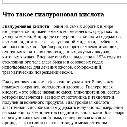
Что такое гиалуроновая кислота
Гиалуроновая кислота
– один из самых дорогих в мире
ингредиентов, применяемых в косметических средствах по
уходу за кожей. В природе гиалуроновая кислота содержится
в стекловидном теле глаза, суставной жидкости, гребешках
молодых петухов – бройлеров, сыворотке млекопитающих,
пупочных канатиках новорожденных, акульих шкурах,
китовых хрящах. Впервые она была выделена в 1934 году из
стекловидного тела глаза быка и в сороковых годах
использовалась для лечения ожогов, обморожений,
травматических повреждений кожи.
Гиалуроновая кислота эффективно увлажнит Вашу кожу,
поможет сохранить молодость и здоровье. Гиалуроновая
кислота – это общее название смеси гликопротеинов, состав
которой колеблется и зависит от источника и технологии
получения конечного продукта. Гиалуроновая кислота –
эластичный, способный сам удержать воду биополимер, один
из важнейших компонентов соединительной ткани. Благодаря
своим уникальным свойствам, гиалуроновая кислота в
природе эффективно связывает воду в межклеточном