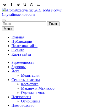
Skip
to
Aromatizaciya.ru
с 2011 года в сети
content
Случайные новости
Найти:
Меню
Главная
Публикации
Политика сайта
О сайте
Карта сайта
Беременность
Здоровье
Йога
Медитация
Секреты красоты
Косметика
Макияж и Маникюр
Одежда и мода
Психология
Отношения
Цветоводство