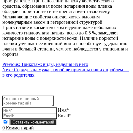
пространстве. При нанесении на кожу косметического
средства, образованная после испарения воды пленка
обладает пористостью и не препятствует газообмену.
Увлажняющие свойства определяются высоким
молекулярным весом и гетерогенной структурой.
Присутствие в косметическом изделии даже небольших
количеств гиалоруната натрия, всего до 0.5 %, замедляет
испарение воды с поверхности кожи. Наличие пористой
пленки улучшает ее внешний вид и способствует удержанию
влаги в большей степени, чем это наблюдается у глицерина и
сорбита.
Навигация
Previous:
Трикотаж: виды, изделия из него
Next:
Сержусь на мужа, а вообще причины наших проблем —
по
в его родителях
записям
Имя*
Email*
0
Комментарий