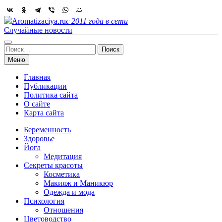
Skip
to
Aromatizaciya.ru
с 2011 года в сети
content
Случайные новости
Найти:
Меню
Главная
Публикации
Политика сайта
О сайте
Карта сайта
Беременность
Здоровье
Йога
Медитация
Секреты красоты
Косметика
Макияж и Маникюр
Одежда и мода
Психология
Отношения
Цветоводство