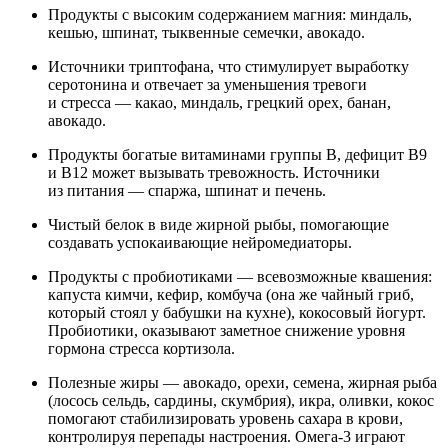
Продукты с высоким содержанием магния: миндаль,
кешью, шпинат, тыквенные семечки, авокадо.
Источники триптофана, что стимулирует выработку
серотонина и отвечает за уменьшения тревоги
и стресса — какао, миндаль, грецкий орех, банан,
авокадо.
Продукты богатые витаминами группы В, дефицит В9
и В12 может вызывать тревожность. Источники
из питания — спаржа, шпинат и печень.
Чистый белок в виде жирной рыбы, помогающие
создавать успокаивающие нейромедиаторы.
Продукты с пробиотиками — всевозможные квашения:
капуста кимчи, кефир, комбуча (она же чайный гриб,
который стоял у бабушки на кухне), кокосовый йогурт.
Пробиотики, оказывают заметное снижение уровня
гормона стресса кортизола.
Полезные жиры — авокадо, орехи, семена, жирная рыба
(лосось сельдь, сардины, скумбрия), икра, оливки, кокос
помогают стабилизировать уровень сахара в крови,
контролируя перепады настроения. Омега-3 играют