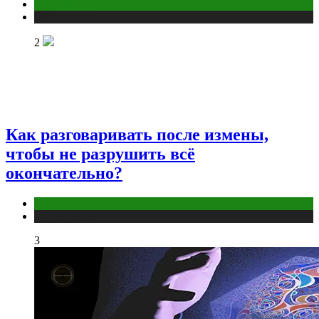
Отношения
Публикации
2
Как разговаривать после измены,
чтобы не разрушить всё
окончательно?
Отношения
Публикации
3