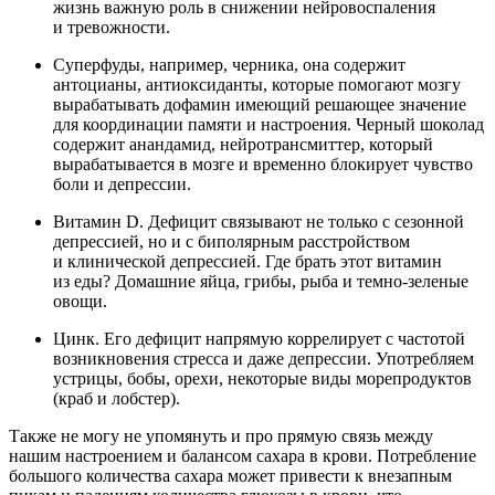
жизнь важную роль в снижении нейровоспаления
и тревожности.
Суперфуды, например, черника, она содержит
антоцианы, антиоксиданты, которые помогают мозгу
вырабатывать дофамин имеющий решающее значение
для координации памяти и настроения. Черный шоколад
содержит анандамид, нейротрансмиттер, который
вырабатывается в мозге и временно блокирует чувство
боли и депрессии.
Витамин D. Дефицит связывают не только с сезонной
депрессией, но и с биполярным расстройством
и клинической депрессией. Где брать этот витамин
из еды? Домашние яйца, грибы, рыба и темно-зеленые
овощи.
Цинк. Его дефицит напрямую коррелирует с частотой
возникновения стресса и даже депрессии. Употребляем
устрицы, бобы, орехи, некоторые виды морепродуктов
(краб и лобстер).
Также не могу не упомянуть и про прямую связь между
нашим настроением и балансом сахара в крови. Потребление
большого количества сахара может привести к внезапным