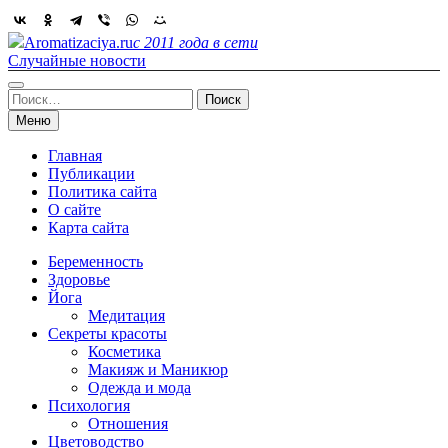
Skip
to
Aromatizaciya.ru
с 2011 года в сети
content
Случайные новости
Найти:
Меню
Главная
Публикации
Политика сайта
О сайте
Карта сайта
Беременность
Здоровье
Йога
Медитация
Секреты красоты
Косметика
Макияж и Маникюр
Одежда и мода
Психология
Отношения
Цветоводство