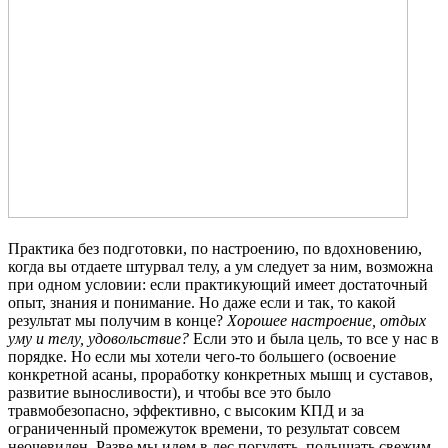
Практика без подготовки, по настроению, по вдохновению,
когда вы отдаете штурвал телу, а ум следует за ним, возможна
при одном условии: если практикующий имеет достаточный
опыт, знания и понимание. Но даже если и так, то какой
результат мы получим в конце?
Хорошее настроение, отдых
уму и телу, удовольствие?
Если это и была цель, то все у нас в
порядке. Но если мы хотели чего-то большего (освоение
конкретной асаны, проработку конкретных мышц и суставов,
развитие выносливости), и чтобы все это было
травмобезопасно, эффективно, с высоким КПД и за
ограниченный промежуток времени, то результат совсем
неочевиден. Разве мы идем в лес погулять, подышать свежим