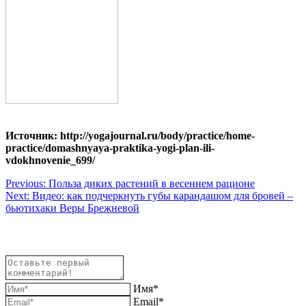
Источник: http://yogajournal.ru/body/practice/home-
practice/domashnyaya-praktika-yogi-plan-ili-
vdokhnovenie_699/
Навигация
Previous:
Польза диких растений в весеннем рационе
Next:
Видео: как подчеркнуть губы карандашом для бровей –
по
бьютихаки Веры Брежневой
записям
Имя*
Email*