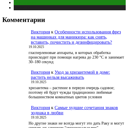
Отношения
Публикации
Комментарии
Виктория
к
Особенности использования фрез
на машинках для маникюра: как снять,
вставить, почистить и дезинфицировать?
19.10.2025
гласперленовые аппараты, в которых обработка
происходит при помощи нагрева до 230 °С и занимает
30–180 секунд
Виктория
к
Уход за хризантемой в доме:
растить нельзя высаживать
19.10.2025
хризантема – растение в первую очередь садовое;
поэтому ей будут чужды традиционно любимые
большинством комнатных цветов условия
Виктория
к
Самые худшие сочетания знаков
зодиака в любви
19.10.2025
Но другие знаки не всегда могут это дать Раку и могут
считать их слишком “эмоциональными”.