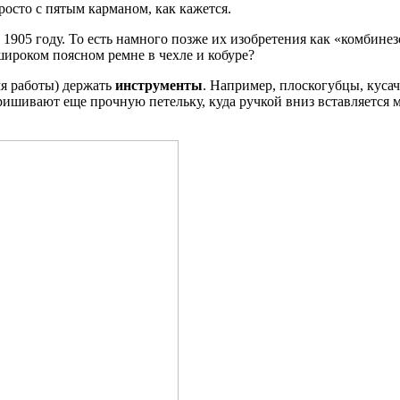
росто с пятым карманом, как кажется.
905 году. То есть намного позже их изобретения как «комбинезо
широком поясном ремне в чехле и кобуре?
мя работы) держать
инструменты
. Например, плоскогубцы, куса
ришивают еще прочную петельку, куда ручкой вниз вставляется 