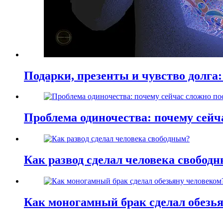
Подарки, презенты и чувство долга:
Проблема одиночества: почему сей
Как развод сделал человека свобод
Как моногамный брак сделал обезь