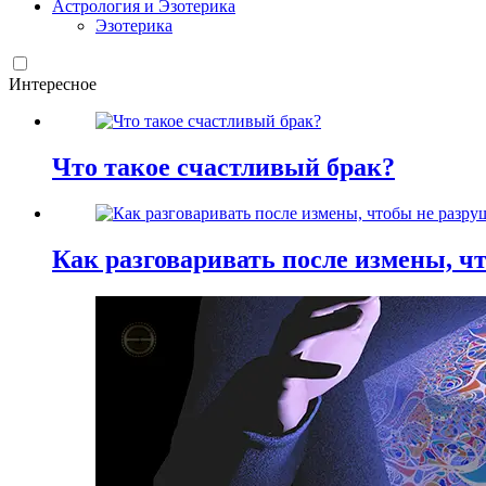
Астрология и Эзотерика
Эзотерика
Интересное
Что такое счастливый брак?
Как разговаривать после измены, ч