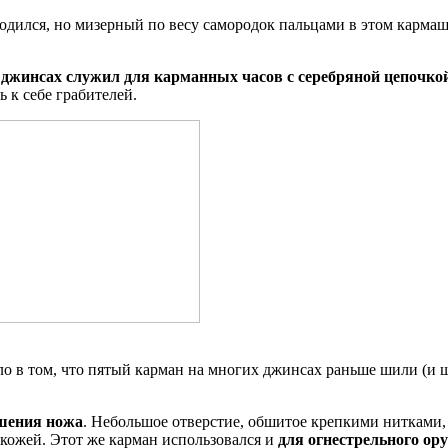
одился, но мизерный по весу самородок пальцами в этом кармашке
джинсах служил для карманных часов с серебряной цепочкой
ь к себе грабителей.
 в том, что пятый карман на многих джинсах раньше шили (и шь
шения ножа
. Небольшое отверстие, обшитое крепкими нитками, 
 кожей. Этот же карман использовался и
для огнестрельного ор