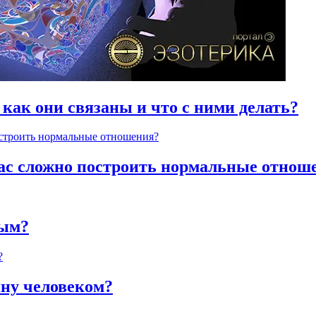
 как они связаны и что с ними делать?
час сложно построить нормальные отнош
ным?
яну человеком?