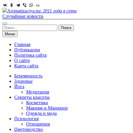
Skip
to
Aromatizaciya.ru
с 2011 года в сети
content
Случайные новости
Найти:
Меню
Главная
Публикации
Политика сайта
О сайте
Карта сайта
Беременность
Здоровье
Йога
Медитация
Секреты красоты
Косметика
Макияж и Маникюр
Одежда и мода
Психология
Отношения
Цветоводство