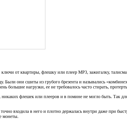
 ключи от квартиры, флешку или плеер МР3, зажигалку, талисм
ду. Были они сшиты из грубого брезента и назывались «комбине
нь большие нагрузки, ее не требовалось часто стирать, протерт
 никаких флешек или плееров и в помине не могло быть. Так для
точно входила в него и плотно держалась внутри даже при быст
е монеты.