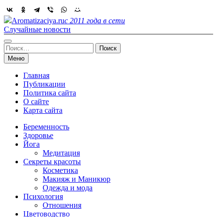
Skip
to
Aromatizaciya.ru
с 2011 года в сети
content
Случайные новости
Найти:
Меню
Главная
Публикации
Политика сайта
О сайте
Карта сайта
Беременность
Здоровье
Йога
Медитация
Секреты красоты
Косметика
Макияж и Маникюр
Одежда и мода
Психология
Отношения
Цветоводство