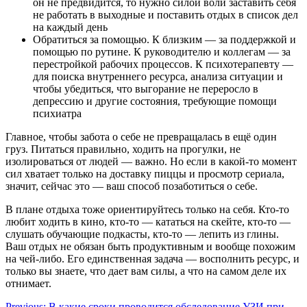
он не предвидится, то нужно силой воли заставить себя
не работать в выходные и поставить отдых в список дел
на каждый день
Обратиться за помощью. К близким — за поддержкой и
помощью по рутине. К руководителю и коллегам — за
перестройкой рабочих процессов. К психотерапевту —
для поиска внутреннего ресурса, анализа ситуации и
чтобы убедиться, что выгорание не переросло в
депрессию и другие состояния, требующие помощи
психиатра
Главное, чтобы забота о себе не превращалась в ещё один
груз. Питаться правильно, ходить на прогулки, не
изолироваться от людей — важно. Но если в какой-то момент
сил хватает только на доставку пиццы и просмотр сериала,
значит, сейчас это — ваш способ позаботиться о себе.
В плане отдыха тоже ориентируйтесь только на себя. Кто-то
любит ходить в кино, кто-то — кататься на скейте, кто-то —
слушать обучающие подкасты, кто-то — лепить из глины.
Ваш отдых не обязан быть продуктивным и вообще похожим
на чей-либо. Его единственная задача — восполнить ресурс, и
только вы знаете, что дает вам силы, а что на самом деле их
отнимает.
Previous:
В какие сроки проводится обследование УЗИ при