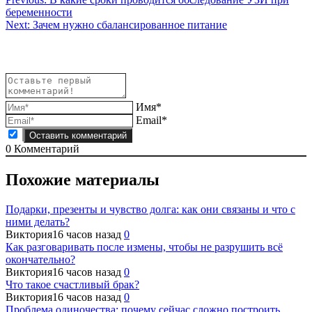
Навигация
беременности
по
Next:
Зачем нужно сбалансированное питание
записям
Имя*
Email*
0
Комментарий
Похожие материалы
Подарки, презенты и чувство долга: как они связаны и что с
ними делать?
Виктория
16 часов назад
0
Как разговаривать после измены, чтобы не разрушить всё
окончательно?
Виктория
16 часов назад
0
Что такое счастливый брак?
Виктория
16 часов назад
0
Проблема одиночества: почему сейчас сложно построить