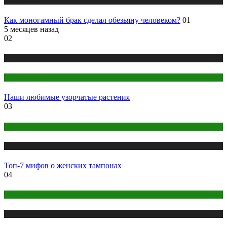
Публикации
Как моногамный брак сделал обезьяну человеком?
01
5 месяцев назад
02
Публикации
Цветоводство
Наши любимые узорчатые растения
03
Здоровье
Публикации
Топ-7 мифов о женских тампонах
04
Макияж и Маникюр
Публикации