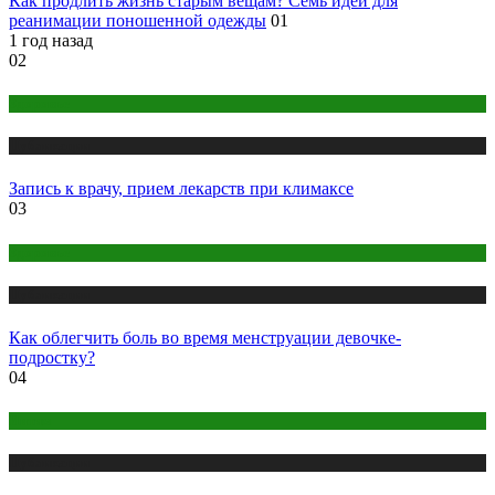
Как продлить жизнь старым вещам? Семь идей для
реанимации поношенной одежды
01
1 год назад
02
Здоровье
Публикации
Запись к врачу, прием лекарств при климаксе
03
Здоровье
Публикации
Как облегчить боль во время менструации девочке-
подростку?
04
Интим
Публикации