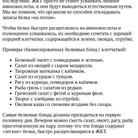
последствий. ЖКТ просто не станет усваивать лишние
аминокислоты, и они будут выводиться естественным путем.
Мы же помним, что организм не способен откладывать
запасы белка «на потом».
Чтобы белки быстрее расщеплялись на аминокислоты и
полноценно усваивались, их необходимо сочетать с хорошей
порцией клетчатки, содержащейся в зелени, овощах, отрубях.
Примеры сбалансированных белковых блюд с клетчаткой:
Белковый омлет с помидорами и зеленью.
Салат из овощей с сыром моцарелла.
Творожная запеканка с кабачком.
Салат из огурцов с тунцом.
Рагу из курицы, помидоров и кабачков.
Рыба гриль с салатом из редьки.
Греческий салат с фетой и куриным филе.
Творог с хлебцами из отрубей.
Овсяная каша со свежими ягодами без сахара.
Самые белковые блюда должны приходиться на первую
половину дня. Вечером можно съесть салат, омлет, рагу, рыбу,
приготовленную на пару, потому что эти блюда содержат
«легкие» белки, быстро расщепляющиеся в ЖКТ.