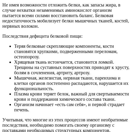
Не имея возможности отложить белки, как запасы жира, в
случае нехватки незаменимых аминокислот организм
пытается всеми силами восстановить баланс. Белковая
недостаточность мобилизует белки мышечных тканей, костей,
нервных волокон.
Последствия дефицита белковой пищи:
Теряя белковые скрепляющие компоненты, кости
становятся хрупкими, подверженными переломам,
остеопорозу.
Хрящевая ткань истончается, становится ломкой.
Трещины на суставных поверхностях приводят к хрусту,
болям в сочленения, артриту, артрозу.
Мышечная, железистая, нервная ткани, паренхима и
клетки органов постепенно распадаются, нарушается их
функциональность.
Плазма крови теряет белок, важный для свертываемости
крови и поддержания химического состава ткани.
Организм начинает «есть сам себя», и первой страдает
печень.
Учитывая, что многие из этих процессов имеют необратимые
последствия, необходимо помогать своему организму с
поставками необходимых структурных компонентов,