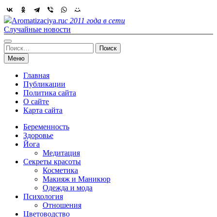
Skip
to
Aromatizaciya.ru
с 2011 года в сети
content
Случайные новости
Найти:
Меню
Главная
Публикации
Политика сайта
О сайте
Карта сайта
Беременность
Здоровье
Йога
Медитация
Секреты красоты
Косметика
Макияж и Маникюр
Одежда и мода
Психология
Отношения
Цветоводство