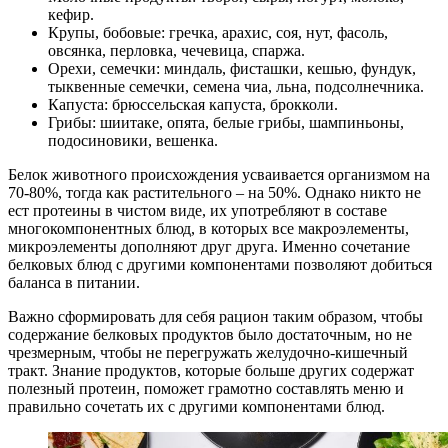
кефир.
Крупы, бобовые: гречка, арахис, соя, нут, фасоль,
овсянка, перловка, чечевица, спаржа.
Орехи, семечки: миндаль, фисташки, кешью, фундук,
тыквенные семечки, семена чиа, льна, подсолнечника.
Капуста: брюссельская капуста, брокколи.
Грибы: шиитаке, опята, белые грибы, шампиньоны,
подосиновики, вешенка.
Белок животного происхождения усваивается организмом на
70-80%, тогда как растительного – на 50%. Однако никто не
ест протеины в чистом виде, их употребляют в составе
многокомпонентных блюд, в которых все макроэлементы,
микроэлементы дополняют друг друга. Именно сочетание
белковых блюд с другими компонентами позволяют добиться
баланса в питании.
Важно сформировать для себя рацион таким образом, чтобы
содержание белковых продуктов было достаточным, но не
чрезмерным, чтобы не перегружать желудочно-кишечный
тракт. Знание продуктов, которые больше других содержат
полезный протеин, поможет грамотно составлять меню и
правильно сочетать их с другими компонентами блюд.