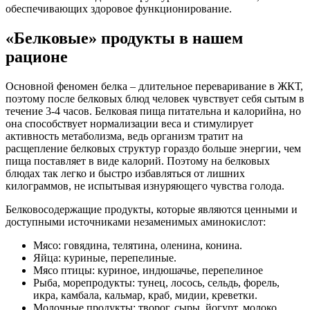
обеспечивающих здоровое функционирование.
«Белковые» продукты в нашем
рационе
Основной феномен белка – длительное переваривание в ЖКТ,
поэтому после белковых блюд человек чувствует себя сытым в
течение 3-4 часов. Белковая пища питательна и калорийна, но
она способствует нормализации веса и стимулирует
активность метаболизма, ведь организм тратит на
расщепление белковых структур гораздо больше энергии, чем
пища поставляет в виде калорий. Поэтому на белковых
блюдах так легко и быстро избавляться от лишних
килограммов, не испытывая изнуряющего чувства голода.
Белковосодержащие продукты, которые являются ценными и
доступными источниками незаменимых аминокислот:
Мясо: говядина, телятина, оленина, конина.
Яйца: куриные, перепелиные.
Мясо птицы: куриное, индюшачье, перепелиное
Рыба, морепродукты: тунец, лосось, сельдь, форель,
икра, камбала, кальмар, краб, мидии, креветки.
Молочные продукты: творог, сыры, йогурт, молоко,