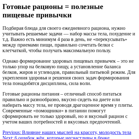
Готовые рационы = полезные
пищевые привычки
Подбирая блюда для своего ежедневного рациона, нужно
учитывать решаемые задачи — набор массы тела, похудение и
т.д. Важно есть минимум 4 раза в день, не «перекусывать»
между приемами пищи, правильно сочетать белки с
клетчаткой, чтобы получать максимальную пользу.
Однако формирование здоровых пищевых привычек – это не
только упор на белковую пищу, а установление баланса
белков, жиров и углеводов, правильный питьевой режим. Для
укрепления здоровья и решения своих задач формирования
тела понадобятся дисциплина, сила воли.
Готовые рационы питания – отличный способ питаться
правильно и разнообразно, вкусно сидеть на диете или
набирать массу тела, не проводя драгоценное время у плиты.
Современные «помощники» в питании помогут
сформировать не только здоровый, но и вкусный рацион с
учетом ваших потребностей и вкусовых предпочтений.
Навигация
Previous:
Влияние наших мыслей на красоту, молодость тела
Next:
6 ошибок жён, которые несчастливы в браке