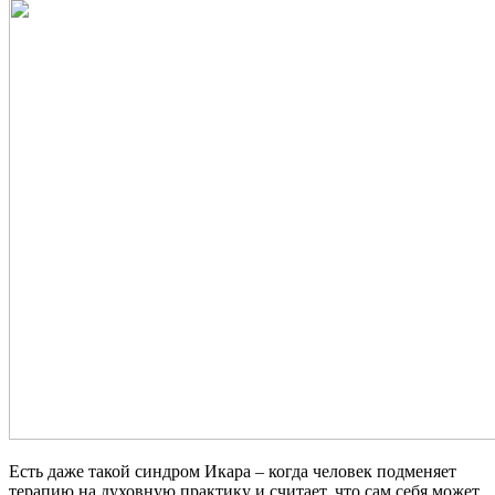
Есть даже такой синдром Икара – когда человек подменяет
терапию на духовную практику и считает, что сам себя может