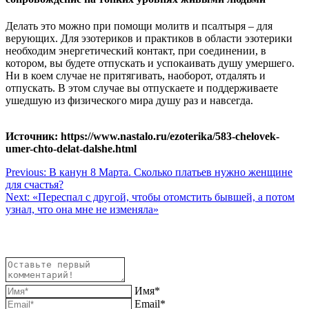
Делать это можно при помощи молитв и псалтыря – для
верующих. Для эзотериков и практиков в области эзотерики
необходим энергетический контакт, при соединении, в
котором, вы будете отпускать и успокаивать душу умершего.
Ни в коем случае не притягивать, наоборот, отдалять и
отпускать. В этом случае вы отпускаете и поддерживаете
ушедшую из физического мира душу раз и навсегда.
Источник: https://www.nastalo.ru/ezoterika/583-chelovek-
umer-chto-delat-dalshe.html
Навигация
Previous:
В канун 8 Марта. Сколько платьев нужно женщине
для счастья?
по
Next:
«Переспал с другой, чтобы отомстить бывшей, а потом
записям
узнал, что она мне не изменяла»
Имя*
Email*