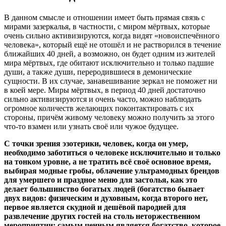
В данном смысле и отношении имеет быть прямая связь с
мирами зазеркалья, в частности, с миром мёртвых, которые
очень сильно активизируются, когда видят «новоиспечённого
человека», который ещё не отошёл и не растворился в течение
ближайших 40 дней, а возможно, он будет одним из жителей
мира мёртвых, где обитают исключительно и только падшие
души, а также души, переродившиеся в демонические
сущности. В их случае, занавешивание зеркал не поможет ни
в коей мере. Миры мёртвых, в период 40 дней достаточно
сильно активизируются и очень часто, можно наблюдать
огромное количеств желающих поконтактировать с их
стороны, причём живому человеку можно получить за этого
что-то взамен или узнать своё или чужое будущее.
С точки зрения эзотерики, человек, когда он умер,
необходимо заботиться о человеке исключительно и только
на тонком уровне, а не тратить всё своё основное время,
выбирая модные гробы, облачение ультрамодных брендов
для умершего и праздное меню для застолья, как это
делает большинство богатых людей (богатство бывает
двух видов: физическим и духовным, когда второго нет,
первое является скудной и дешёвой пародией для
развлечение других гостей на столь неторжественном
мероприятии; самым ценным является богатство, которое