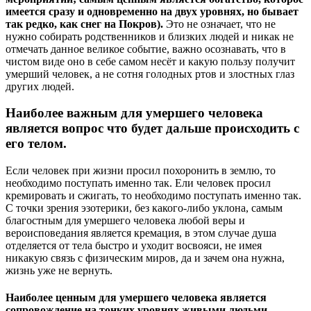
имеется сразу и одновременно на двух уровнях, но бывает
так редко, как снег на Покров).
Это не означает, что не
нужно собирать родственников и близких людей и никак не
отмечать данное великое событие, важно осознавать, что в
чистом виде оно в себе самом несёт и какую пользу получит
умерший человек, а не сотня голодных ртов и злостных глаз
других людей.
Наиболее важным для умершего человека
является вопрос что будет дальше происходить с
его телом.
Если человек при жизни просил похоронить в землю, то
необходимо поступать именно так. Ели человек просил
кремировать и сжигать, то необходимо поступать именно так.
С точки зрения эзотерики, без какого-либо уклона, самым
благостным для умершего человека любой веры и
вероисповедания является кремация, в этом случае душа
отделяется от тела быстро и уходит восвояси, не имея
никакую связь с физическим миров, да и зачем она нужна,
жизнь уже не вернуть.
Наиболее ценным для умершего человека является
сопровождение на тонких уровнях живыми людьми