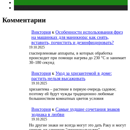
Отношения
Публикации
Комментарии
Виктория
к
Особенности использования фрез
на машинках для маникюра: как снять,
вставить, почистить и дезинфицировать?
19.10.2025
гласперленовые аппараты, в которых обработка
происходит при помощи нагрева до 230 °С и занимает
30–180 секунд
Виктория
к
Уход за хризантемой в доме:
растить нельзя высаживать
19.10.2025
хризантема – растение в первую очередь садовое;
поэтому ей будут чужды традиционно любимые
большинством комнатных цветов условия
Виктория
к
Самые худшие сочетания знаков
зодиака в любви
19.10.2025
Но другие знаки не всегда могут это дать Раку и могут
считать их слишком “эмоциональными”.