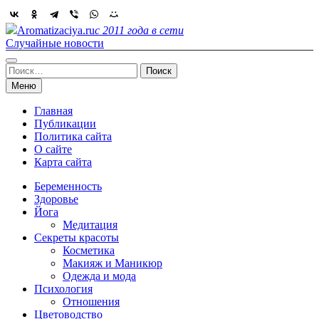
Skip
to
Aromatizaciya.ru
с 2011 года в сети
content
Случайные новости
Найти:
Меню
Главная
Публикации
Политика сайта
О сайте
Карта сайта
Беременность
Здоровье
Йога
Медитация
Секреты красоты
Косметика
Макияж и Маникюр
Одежда и мода
Психология
Отношения
Цветоводство