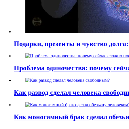
Подарки, презенты и чувство долга:
Проблема одиночества: почему сей
Как развод сделал человека свобод
Как моногамный брак сделал обезь