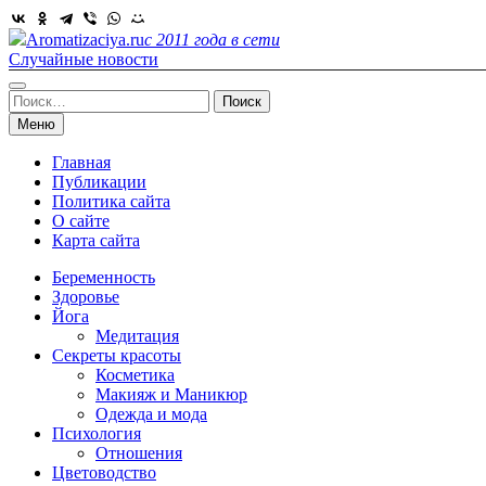
Skip
to
Aromatizaciya.ru
с 2011 года в сети
content
Случайные новости
Найти:
Меню
Главная
Публикации
Политика сайта
О сайте
Карта сайта
Беременность
Здоровье
Йога
Медитация
Секреты красоты
Косметика
Макияж и Маникюр
Одежда и мода
Психология
Отношения
Цветоводство