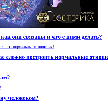
 как они связаны и что с ними делать?
час сложно построить нормальные отнош
ным?
яну человеком?