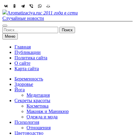
Skip
to
Aromatizaciya.ru
с 2011 года в сети
content
Случайные новости
Найти:
Меню
Главная
Публикации
Политика сайта
О сайте
Карта сайта
Беременность
Здоровье
Йога
Медитация
Секреты красоты
Косметика
Макияж и Маникюр
Одежда и мода
Психология
Отношения
Цветоводство