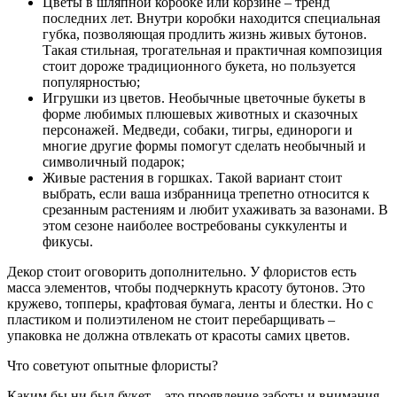
Цветы в шляпной коробке или корзине – тренд
последних лет. Внутри коробки находится специальная
губка, позволяющая продлить жизнь живых бутонов.
Такая стильная, трогательная и практичная композиция
стоит дороже традиционного букета, но пользуется
популярностью;
Игрушки из цветов. Необычные цветочные букеты в
форме любимых плюшевых животных и сказочных
персонажей. Медведи, собаки, тигры, единороги и
многие другие формы помогут сделать необычный и
символичный подарок;
Живые растения в горшках. Такой вариант стоит
выбрать, если ваша избранница трепетно относится к
срезанным растениям и любит ухаживать за вазонами. В
этом сезоне наиболее востребованы суккуленты и
фикусы.
Декор стоит оговорить дополнительно. У флористов есть
масса элементов, чтобы подчеркнуть красоту бутонов. Это
кружево, топперы, крафтовая бумага, ленты и блестки. Но с
пластиком и полиэтиленом не стоит перебарщивать –
упаковка не должна отвлекать от красоты самих цветов.
Что советуют опытные флористы?
Каким бы ни был букет – это проявление заботы и внимания,