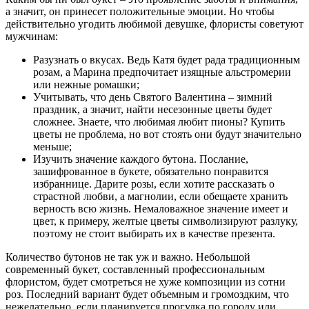
а значит, он принесет положительные эмоции. Но чтобы
действительно угодить любимой девушке, флористы советуют
мужчинам:
Разузнать о вкусах. Ведь Катя будет рада традиционным
розам, а Марина предпочитает изящные альстромерии
или нежные ромашки;
Учитывать, что день Святого Валентина – зимний
праздник, а значит, найти несезонные цветы будет
сложнее. Знаете, что любимая любит пионы? Купить
цветы не проблема, но вот стоять они будут значительно
меньше;
Изучить значение каждого бутона. Послание,
зашифрованное в букете, обязательно понравится
избраннице. Дарите розы, если хотите рассказать о
страстной любви, а магнолии, если обещаете хранить
верность всю жизнь. Немаловажное значение имеет и
цвет, к примеру, желтые цветы символизируют разлуку,
поэтому не стоит выбирать их в качестве презента.
Количество бутонов не так уж и важно. Небольшой
современный букет, составленный профессиональным
флористом, будет смотреться не хуже композиции из сотни
роз. Последний вариант будет объемным и громоздким, что
нежелательно, если планируется прогулка по городу или