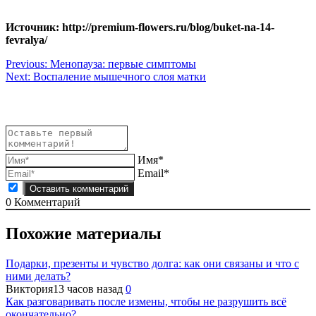
Источник: http://premium-flowers.ru/blog/buket-na-14-
fevralya/
Навигация
Previous:
Менопауза: первые симптомы
Next:
Воспаление мышечного слоя матки
по
записям
Имя*
Email*
0
Комментарий
Похожие материалы
Подарки, презенты и чувство долга: как они связаны и что с
ними делать?
Виктория
13 часов назад
0
Как разговаривать после измены, чтобы не разрушить всё
окончательно?