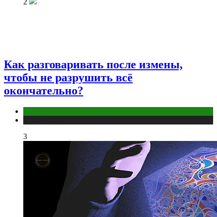
2
Как разговаривать после измены,
чтобы не разрушить всё
окончательно?
Отношения
Публикации
3