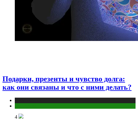
Подарки, презенты и чувство долга:
как они связаны и что с ними делать?
Публикации
Эзотерика
4