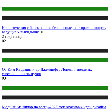
Беременность
Публикации
Кровотечения у беременных: безопасные, настораживающие,
ведущие к выкидышу
01
2 года назад
02
Публикации
Секреты красоты
От Ким Кардашьян до Дженнифер Лопес: 7 звездных
способов носить пучок
03
Макияж и Маникюр
Публикации
Модный маникюр на весну-2025: топ красивых идей дизайна